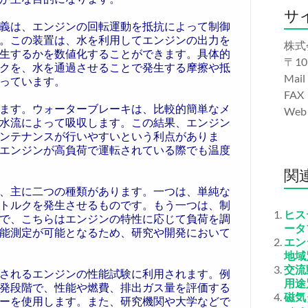
サ
義は、エンジンの回転運動を抵抗によって制御
。この装置は、水を利用してエンジンの出力を
株式
生するかを数値化することができます。具体的
〒10
クを、水を通過させることで発生する摩擦や抵
Mail
っています。
FAX
ます。ウォーターブレーキは、比較的簡単なメ
We
水流によって吸収します。この結果、エンジン
ンテナンスが行いやすいという利点がありま
エンジンが高負荷で運転されている際でも温度
関
、主に二つの種類があります。一つは、単純な
トルクを発生させるものです。もう一つは、制
ヒス
で、こちらはエンジンの特性に応じて負荷を調
ータ
能測定が可能となるため、研究や開発において
エン
地域
交流
されるエンジンの性能試験に利用されます。例
用途
発段階で、性能や燃費、排出ガス量を評価する
磁気
ーを使用します。また、研究機関や大学などで