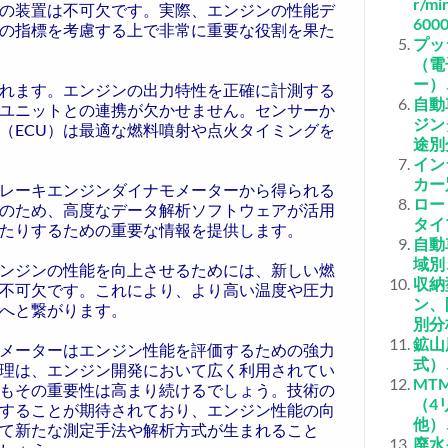
r/mi
の装置は不可欠です。実際、エンジンの性能デ
600
の指標を考慮する上で非常に重要な役割を果た
プッ
（電
ー）
れます。エンジンの出力特性を正確に計測する
自動
ユニットとの連携が欠かせません。センサーか
ジン
（ECU）は最適な燃料噴射や点火タイミングを
途別
イン
カー
レーキエンジンダイナモメーターから得られる
ロー
のため、高度なデータ解析ソフトウェアが活用
タイ
たりするための重要な情報を提供します。
自動
域別
ンジンの性能を向上させるためには、新しい燃
収納
不可欠です。これにより、より高い温度や圧力
ン、
へと繋がります。
別分
鉱山
メーターはエンジン性能を評価するための強力
式）
理は、エンジン開発において広く利用されてい
MT
もその重要性は高まり続けるでしょう。技術の
（4
することが期待されており、エンジン性能の向
他）
て新たな測定手法や解析方式が生まれること
廃水