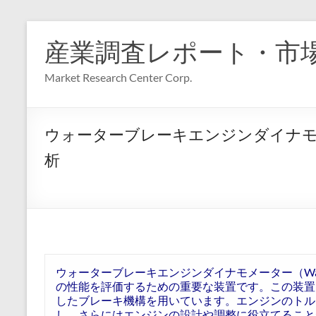
コ
ン
産業調査レポート・市
テ
ン
Market Research Center Corp.
ツ
へ
ス
キ
ウォーターブレーキエンジンダイナモ
ッ
プ
析
ウォーターブレーキエンジンダイナモメーター（Water Br
の性能を評価するための重要な装置です。この装置
したブレーキ機構を用いています。エンジンのトル
し、さらにはエンジンの設計や調整に役立てること