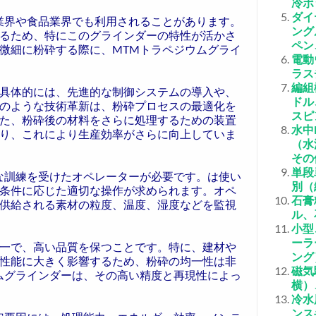
冷ボ
ダイ
業界や食品業界でも利用されることがあります。
ング
るため、特にこのグラインダーの特性が活かさ
ペン
微細に粉砕する際に、MTMトラペジウムグライ
電動
ラス
編組
具体的には、先進的な制御システムの導入や、
ドル
のような技術革新は、粉砕プロセスの最適化を
スピ
た、粉砕後の材料をさらに処理するための装置
水中
り、これにより生産効率がさらに向上していま
（水
その
単段
な訓練を受けたオペレーターが必要です。は使い
別（
条件に応じた適切な操作が求められます。オペ
石膏
供給される素材の粒度、温度、湿度などを監視
ル、
小型
ーラ
一で、高い品質を保つことです。特に、建材や
ング
性能に大きく影響するため、粉砕の均一性は非
磁気
ムグラインダーは、その高い精度と再現性によっ
横）
冷水
ンス