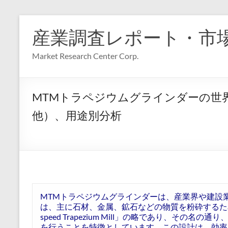
コ
ン
産業調査レポート・市
テ
ン
Market Research Center Corp.
ツ
へ
ス
キ
MTMトラペジウムグラインダーの世界
ッ
プ
他）、用途別分析
MTMトラペジウムグラインダーは、産業界や建設
は、主に石材、金属、鉱石などの物質を粉砕するため
speed Trapezium Mill」の略であり、そ
を行うことを特徴としています。この設計は、効率