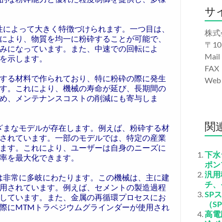
サ
性によって大きく特徴づけられます。一つ目は、
株式
により、物質を均一に粉砕することが可能で、
〒10
みになっています。また、中速での回転によ
Mail
を示します。
FAX
する材料で作られており、特に粉砕の際に発生
We
す。これにより、機械の寿命が延び、長期間の
め、メンテナンスコストの削減にも寄与しま
関
ざまなモデルが存在します。例えば、粉砕する材
されています。一部のモデルでは、特定の産業
ます。これにより、ユーザーは自身のニーズに
下水
率を最大化できます。
ポン
汎用
は非常に多岐にわたります。この機械は、主に建
チ、
用されています。例えば、セメントの製造過程
SP
しています。また、金属の再循環プロセスにお
（S
際にMTMトラペジウムグラインダーが使用され
高電