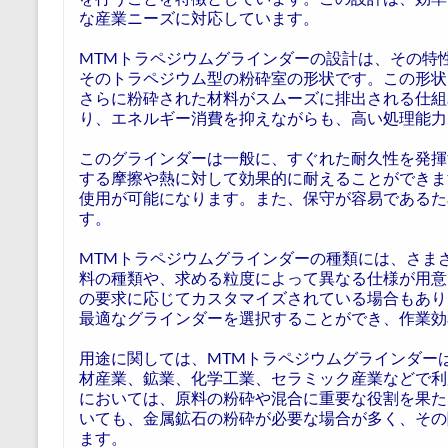
な産業ニーズに対応しています。
MTMトラペジウムグラインダーの設計は、その特
そのトラペジウム型の粉砕室の形状です。この形状
さらに粉砕された材料がスムーズに排出される仕組
り、エネルギー消費を抑えながらも、高い処理能力
このグラインダーは一般に、すぐれた耐久性を発揮
する摩擦や熱に対して効果的に耐えることができま
使用が可能になります。また、保守が容易であるた
す。
MTMトラペジウムグラインダーの種類には、さま
料の種類や、求める粒度によって異なる仕様が用意
の要求に応じてカスタマイズされている場合もあり
最適なグラインダーを選択することができ、作業効
用途に関しては、MTMトラペジウムグラインダー
材産業、鉱業、化学工業、セラミック産業などで利
においては、原料の粉砕や混合に重要な役割を果た
いても、金属鉱石の粉砕が必要な場合が多く、その
ます。