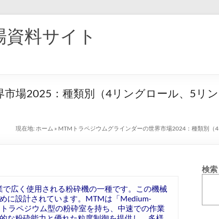
場資料サイト
市場2025：種類別（4リングロール、5リ
現在地:
ホーム
»
MTMトラペジウムグラインダーの世界市場2024：種類別（
検索
業で広く使用される粉砕機の一種です。この機械
に設計されています。MTMは「Medium-
の名の通り、トラペジウム型の粉砕室を持ち、中速での作業
的な粉砕能力と優れた粒度制御を提供し、多様