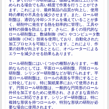
められる場合でも高い精度で作業を行うことができ
ます。これにより、最終製品の品質が向上し、使用
時の摩耗や不具合を減少させます。また、ロール研
削盤は、適切な冷却システムを備えていることが多
く、研削中に発生する熱を効率的に管理し、工具や
材料の損傷を防止します。さらに、多くの現代的な
ロール研削盤は、数値制御（NC）やコンピュータ数
値制御（CNC）技術を使用しており、自動化された
加工プロセスを可能にしています。これにより、作
業の効率が向上するとともに、オペレーターによる
エラーを減少させる効果もあります。
ロール研削盤にはいくつかの種類があります。一般
的なものとしては、平面ロール研削盤、円筒ロール
研削盤、シリンダー研削盤などが挙げられます。平
面ロール研削盤は、ロールの表面を平滑にすること
に特化しており、特に製紙業界において使用されま
す。円筒ロール研削盤は、一般的な円筒形のロール
外径を加工するために使用され、さまざまな直径の
ロールに対応できます。シリンダー研削盤は、特に
複雑な形状を持つロールや、特別な形状の研削が必
要な場合に使用されます。