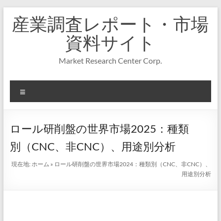
コ
産業調査レポート・市場
ン
テ
資料サイト
ン
ツ
Market Research Center Corp.
へ
ス
キ
メ
ッ
プ
ニ
ュ
ー
ロール研削盤の世界市場2025：種類
別（CNC、非CNC）、用途別分析
現在地:
ホーム
»
ロール研削盤の世界市場2024：種類別（CNC、非CNC）、
用途別分析