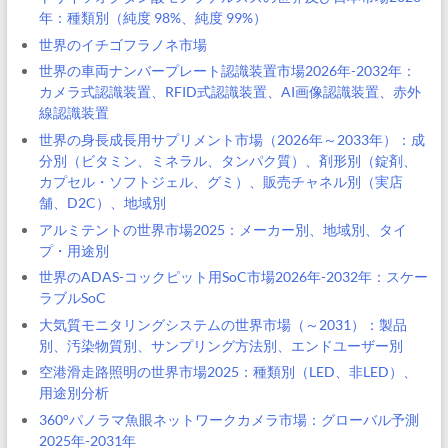
年：種類別（純度 98%、純度 99%）
世界のイチゴフラノネ市場
世界の車両ナンバープレート認識装置市場2026年-2032年：
カメラ式認識装置、RFID式認識装置、AI画像認識装置、赤外
線認識装置
世界の身長成長用サプリメント市場（2026年～2033年）：成
分別（ビタミン、ミネラル、タンパク質）、剤形別（錠剤、
カプセル・ソフトジェル、グミ）、販売チャネル別（実店
舗、D2C）、地域別
アルミテントの世界市場2025：メーカー別、地域別、タイ
プ・用途別
世界のADAS-コックピット用SoC市場2026年-2032年：スケー
ラブルSoC
大気質モニタリングシステムの世界市場（～2031）：製品
別、汚染物質別、サンプリング方法別、エンドユーザー別
空港滑走路照明の世界市場2025：種類別（LED、非LED）、
用途別分析
360°パノラマ魚眼ネットワークカメラ市場：グローバル予測
2025年-2031年