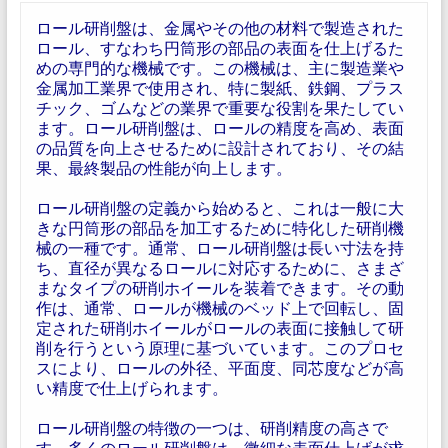
ロール研削盤は、金属やその他の材料で製造された
ロール、すなわち円筒形の部品の表面を仕上げるた
めの専門的な機械です。この機械は、主に製造業や
金属加工業界で使用され、特に製紙、鉄鋼、プラス
チック、ゴムなどの業界で重要な役割を果たしてい
ます。ロール研削盤は、ロールの精度を高め、表面
の品質を向上させるために設計されており、その結
果、最終製品の性能が向上します。
ロール研削盤の定義から始めると、これは一般に大
きな円筒形の部品を加工するために特化した研削機
械の一種です。通常、ロール研削盤は長い寸法を持
ち、直径が異なるロールに対応するために、さまざ
まなタイプの研削ホイールを装着できます。その動
作は、通常、ロールが機械のベッド上で回転し、固
定された研削ホイールがロールの表面に接触して研
削を行うという原理に基づいています。このプロセ
スにより、ロールの外径、平面度、同芯度などが高
い精度で仕上げられます。
ロール研削盤の特徴の一つは、研削精度の高さで
す。多くのロール研削盤は、微細な表面仕上げが求