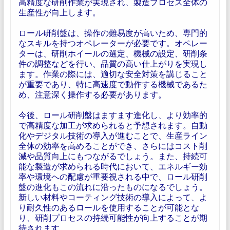
高精度な研削作業が実現され、製造プロセス全体の
生産性が向上します。
ロール研削盤は、操作の難易度が高いため、専門的
なスキルを持つオペレーターが必要です。オペレー
ターは、研削ホイールの選定、機械の設定、研削条
件の調整などを行い、品質の高い仕上がりを実現し
ます。作業の際には、適切な安全対策を講じること
が重要であり、特に高速度で動作する機械であるた
め、注意深く操作する必要があります。
今後、ロール研削盤はますます進化し、より効率的
で高精度な加工が求められると予想されます。自動
化やデジタル技術の導入が進むことで、生産ライン
全体の効率を高めることができ、さらにはコスト削
減や品質向上にもつながるでしょう。また、持続可
能な製造が求められる時代において、エネルギー効
率や環境への配慮が重要視される中で、ロール研削
盤の進化もこの流れに沿ったものになるでしょう。
新しい材料やコーティング技術の導入によって、よ
り耐久性のあるロールを使用することが可能とな
り、研削プロセスの持続可能性が向上することが期
待されます。