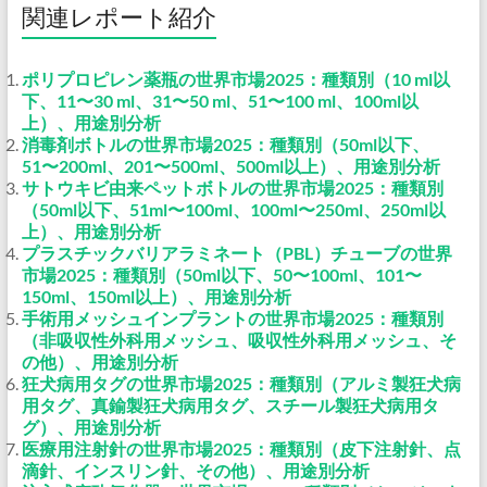
関連レポート紹介
ポリプロピレン薬瓶の世界市場2025：種類別（10 ml以
下、11〜30 ml、31〜50 ml、51〜100 ml、100ml以
上）、用途別分析
消毒剤ボトルの世界市場2025：種類別（50ml以下、
51〜200ml、201〜500ml、500ml以上）、用途別分析
サトウキビ由来ペットボトルの世界市場2025：種類別
（50ml以下、51ml〜100ml、100ml〜250ml、250ml以
上）、用途別分析
プラスチックバリアラミネート（PBL）チューブの世界
市場2025：種類別（50ml以下、50〜100ml、101〜
150ml、150ml以上）、用途別分析
手術用メッシュインプラントの世界市場2025：種類別
（非吸収性外科用メッシュ、吸収性外科用メッシュ、そ
の他）、用途別分析
狂犬病用タグの世界市場2025：種類別（アルミ製狂犬病
用タグ、真鍮製狂犬病用タグ、スチール製狂犬病用タ
グ）、用途別分析
医療用注射針の世界市場2025：種類別（皮下注射針、点
滴針、インスリン針、その他）、用途別分析