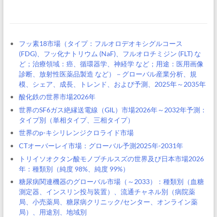
フッ素18市場（タイプ：フルオロデオキシグルコース
(FDG)、フッ化ナトリウム (NaF)、フルオロチミジン (FLT) な
ど；治療領域：癌、循環器学、神経学 など；用途：医用画像
診断、放射性医薬品製造 など）－グローバル産業分析、規
模、シェア、成長、トレンド、および予測、2025年～2035年
酸化鉄の世界市場2026年
世界のSF6ガス絶縁送電線（GIL）市場2026年～2032年予測：
タイプ別（単相タイプ、三相タイプ）
世界のp-キシリレンジクロライド市場
CTオーバーレイ市場：グローバル予測2025年-2031年
トリイソオクタン酸モノブチルスズの世界及び日本市場2026
年：種類別（純度 98%、純度 99%）
糖尿病関連機器のグローバル市場（～2033）：種類別（血糖
測定器、インスリン投与装置）、流通チャネル別（病院薬
局、小売薬局、糖尿病クリニック/センター、オンライン薬
局）、用途別、地域別