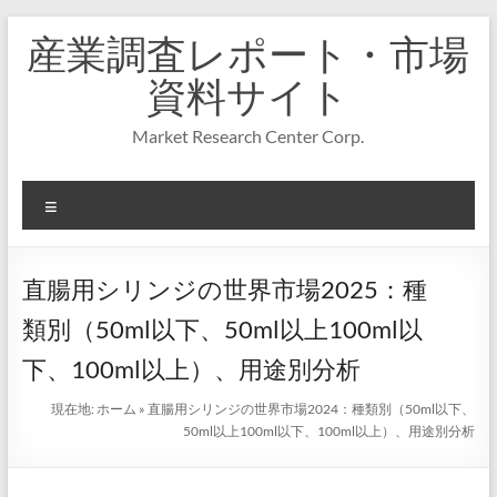
コ
産業調査レポート・市場
ン
テ
資料サイト
ン
ツ
Market Research Center Corp.
へ
ス
キ
メ
ッ
プ
ニ
ュ
ー
直腸用シリンジの世界市場2025：種
類別（50ml以下、50ml以上100ml以
下、100ml以上）、用途別分析
現在地:
ホーム
»
直腸用シリンジの世界市場2024：種類別（50ml以下、
50ml以上100ml以下、100ml以上）、用途別分析