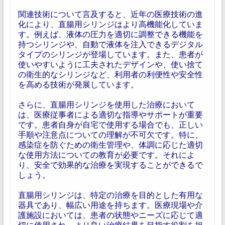
関連技術について言及すると、近年の医療技術の進
化により、直腸用シリンジはより高機能化していま
す。例えば、液体の圧力を適切に調整できる機能を
持つシリンジや、自動で液体を注入できるデジタル
タイプのシリンジが登場しています。また、患者が
使いやすいように工夫されたデザインや、使い捨て
の衛生的なシリンジなど、利用者の利便性や安全性
を高める技術が発展しています。
さらに、直腸用シリンジを使用した治療において
は、医療従事者による適切な指導やサポートが重要
です。患者自身が自宅で使用する場合でも、正しい
手順や注意点についての理解が不可欠です。特に、
感染症を防ぐための衛生管理や、体調に応じた適切
な使用方法についての教育が必要です。それによ
り、安全で効果的な治療を実現することができるで
しょう。
直腸用シリンジは、特定の治療を目的とした有用な
器具であり、幅広い用途を持ちます。医療現場や介
護施設においては、患者の状態やニーズに応じて適
切に使用され、より良い治療結果を目指す役割を担