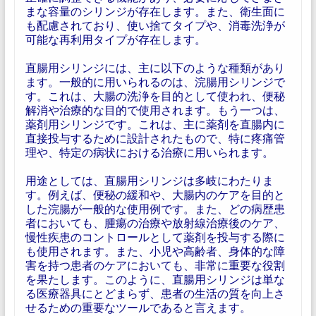
まな容量のシリンジが存在します。また、衛生面に
も配慮されており、使い捨てタイプや、消毒洗浄が
可能な再利用タイプが存在します。
直腸用シリンジには、主に以下のような種類があり
ます。一般的に用いられるのは、浣腸用シリンジで
す。これは、大腸の洗浄を目的として使われ、便秘
解消や治療的な目的で使用されます。もう一つは、
薬剤用シリンジです。これは、主に薬剤を直腸内に
直接投与するために設計されたもので、特に疼痛管
理や、特定の病状における治療に用いられます。
用途としては、直腸用シリンジは多岐にわたりま
す。例えば、便秘の緩和や、大腸内のケアを目的と
した浣腸が一般的な使用例です。また、どの病歴患
者においても、腫瘍の治療や放射線治療後のケア、
慢性疾患のコントロールとして薬剤を投与する際に
も使用されます。また、小児や高齢者、身体的な障
害を持つ患者のケアにおいても、非常に重要な役割
を果たします。このように、直腸用シリンジは単な
る医療器具にとどまらず、患者の生活の質を向上さ
せるための重要なツールであると言えます。