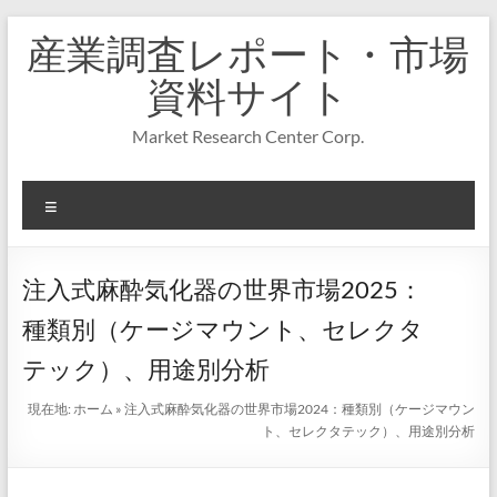
コ
産業調査レポート・市場
ン
テ
資料サイト
ン
ツ
Market Research Center Corp.
へ
ス
キ
メ
ッ
プ
ニ
ュ
ー
注入式麻酔気化器の世界市場2025：
種類別（ケージマウント、セレクタ
テック）、用途別分析
現在地:
ホーム
»
注入式麻酔気化器の世界市場2024：種類別（ケージマウン
ト、セレクタテック）、用途別分析