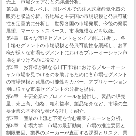
売上、市場シェアなどの詳細分析。
第3章：地域レベル、国レベルでの注入式麻酔気化器の
販売と収益分析。各地域と主要国の市場規模と発展可能
性を定量的に分析し、世界各国の市場発展、今後の発展
展望、マーケットスペース、市場規模などを収録。
第4章：様々な市場セグメントをタイプ別に分析し、各
市場セグメントの市場規模と発展可能性を網羅し、お客
様が様々な市場セグメントにおけるブルーオーシャン市
場を見つけるのに役立つ。
第5章：お客様が異なる川下市場におけるブルーオーシ
ャン市場を見つけるのを助けるために各市場セグメント
の市場規模と発展の可能性をカバー、アプリケーション
別に様々な市場セグメントの分析を提供。
第6章：主要企業のプロフィールを提供し、製品の販売
量、売上高、価格、粗利益率、製品紹介など、市場の主
要企業の基本的な状況を詳しく紹介。
第7章：産業の上流と下流を含む産業チェーンを分析。
第8章：市場力学、市場の最新動向、市場の推進要因と
制限要因、業界のメーカーが直面する課題とリスク、業