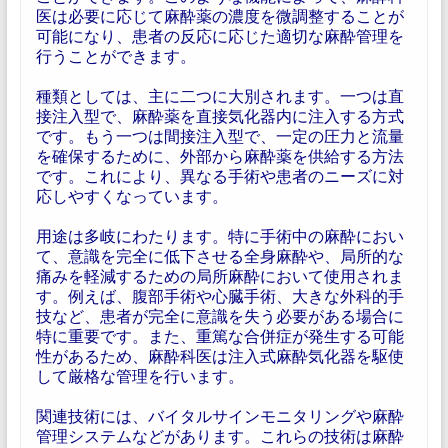
医は必要に応じて麻酔薬の濃度を微調整することが
可能になり、患者の反応に応じた適切な麻酔管理を
行うことができます。
種類としては、主に二つに大別されます。一つは直
接注入型で、麻酔薬を直接気化器内に注入する方式
です。もう一つは間接注入型で、一定の圧力と流量
を確保するために、外部から麻酔薬を供給する方法
です。これにより、異なる手術や患者のニーズに対
応しやすくなっています。
用途は多岐にわたります。特に手術中の麻酔におい
て、意識を完全に低下させる全身麻酔や、局所的な
痛みを軽減するための局所麻酔において使用されま
す。例えば、腹部手術や心臓手術、大きな外科的手
技など、患者が完全に意識を失う必要がある場合に
特に重要です。また、重篤な合併症が発生する可能
性があるため、麻酔科医は注入式麻酔気化器を駆使
して厳格な管理を行います。
関連技術には、バイタルサインモニタリングや麻酔
管理システムなどがあります。これらの技術は麻酔