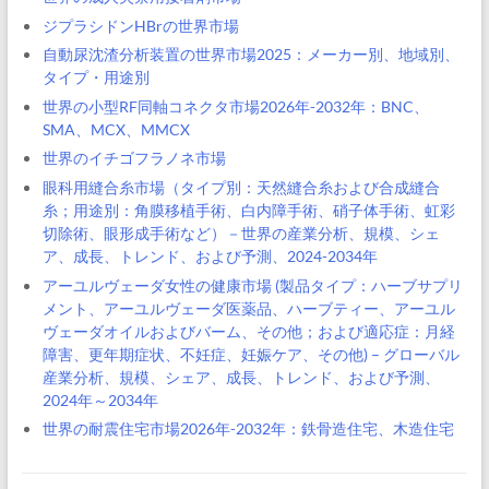
ジプラシドンHBrの世界市場
自動尿沈渣分析装置の世界市場2025：メーカー別、地域別、
タイプ・用途別
世界の小型RF同軸コネクタ市場2026年-2032年：BNC、
SMA、MCX、MMCX
世界のイチゴフラノネ市場
眼科用縫合糸市場（タイプ別：天然縫合糸および合成縫合
糸；用途別：角膜移植手術、白内障手術、硝子体手術、虹彩
切除術、眼形成手術など）－世界の産業分析、規模、シェ
ア、成長、トレンド、および予測、2024-2034年
アーユルヴェーダ女性の健康市場 (製品タイプ：ハーブサプリ
メント、アーユルヴェーダ医薬品、ハーブティー、アーユル
ヴェーダオイルおよびバーム、その他；および適応症：月経
障害、更年期症状、不妊症、妊娠ケア、その他) – グローバル
産業分析、規模、シェア、成長、トレンド、および予測、
2024年～2034年
世界の耐震住宅市場2026年-2032年：鉄骨造住宅、木造住宅