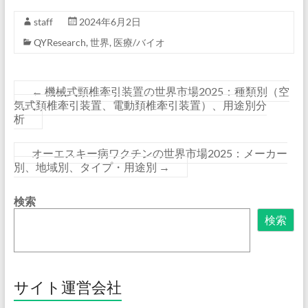
staff
2024年6月2日
QYResearch
,
世界
,
医療/バイオ
←
機械式頸椎牽引装置の世界市場2025：種類別（空
気式頚椎牽引装置、電動頚椎牽引装置）、用途別分
析
オーエスキー病ワクチンの世界市場2025：メーカー
別、地域別、タイプ・用途別
→
検索
検索
サイト運営会社