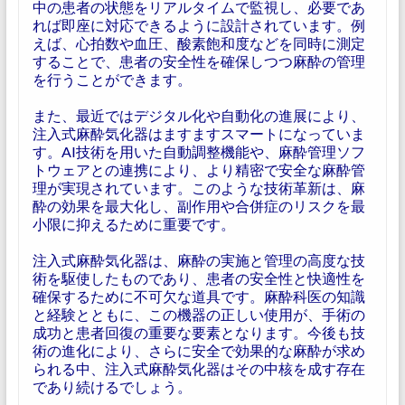
中の患者の状態をリアルタイムで監視し、必要であ
れば即座に対応できるように設計されています。例
えば、心拍数や血圧、酸素飽和度などを同時に測定
することで、患者の安全性を確保しつつ麻酔の管理
を行うことができます。
また、最近ではデジタル化や自動化の進展により、
注入式麻酔気化器はますますスマートになっていま
す。AI技術を用いた自動調整機能や、麻酔管理ソフ
トウェアとの連携により、より精密で安全な麻酔管
理が実現されています。このような技術革新は、麻
酔の効果を最大化し、副作用や合併症のリスクを最
小限に抑えるために重要です。
注入式麻酔気化器は、麻酔の実施と管理の高度な技
術を駆使したものであり、患者の安全性と快適性を
確保するために不可欠な道具です。麻酔科医の知識
と経験とともに、この機器の正しい使用が、手術の
成功と患者回復の重要な要素となります。今後も技
術の進化により、さらに安全で効果的な麻酔が求め
られる中、注入式麻酔気化器はその中核を成す存在
であり続けるでしょう。