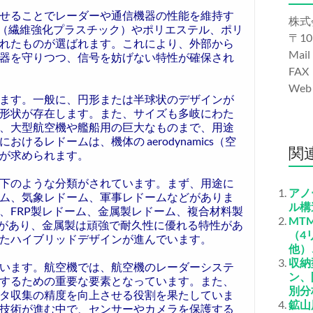
せることでレーダーや通信機器の性能を維持す
株式
P（繊維強化プラスチック）やポリエステル、ポリ
〒10
れたものが選ばれます。これにより、外部から
Mail
器を守りつつ、信号を妨げない特性が確保され
FAX
We
ます。一般に、円形または半球状のデザインが
形状が存在します。また、サイズも多岐にわた
、大型航空機や艦船用の巨大なものまで、用途
るレドームは、機体の aerodynamics（空
関
が求められます。
下のような分類がされています。まず、用途に
アノ
ム、気象レドーム、軍事レドームなどがありま
ル構
、FRP製レドーム、金属製レドーム、複合材料製
MT
性があり、金属製は頑強で耐久性に優れる特性があ
（4
たハイブリッドデザインが進んでいます。
他）
収納
います。航空機では、航空機のレーダーシステ
ン、
するための重要な要素となっています。また、
別分
タ収集の精度を向上させる役割を果たしていま
鉱山
技術が進む中で、センサーやカメラを保護する