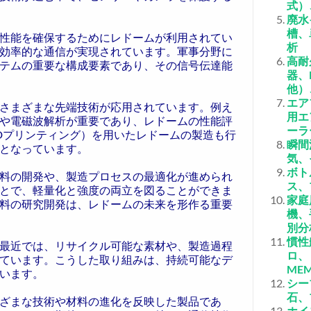
式）
廃水
槽、
性能を確保するためにレドームが利用されてい
析
効率的な通信が実現されています。軍事分野に
高耐
テムの重要な構成要素であり、その信号伝達能
器、
他）
エア
さまざまな先端技術が応用されています。例え
用エ
や電磁波解析が重要であり、レドームの性能評
ーラ
Dプリンティング）を用いたレドームの製造も行
瞬間
となっています。
気、
ボト
料の開発や、製造プロセスの最適化が進められ
ス、
とで、軽量化と強度の両立を図ることができま
家庭
料の研究開発は、レドームの未来を形作る重要
機、
別分
慣性
最近では、リサイクル可能な素材や、製造過程
ロ、
ています。こうした取り組みは、持続可能なデ
ME
います。
シー
石、
ざまな技術や材料の進化を反映した製品であ
ホイ