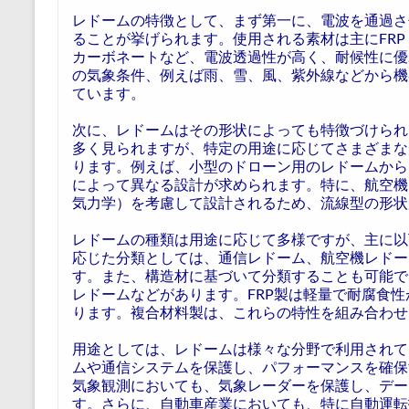
レドームの特徴として、まず第一に、電波を通過さ
ることが挙げられます。使用される素材は主にFR
カーボネートなど、電波透過性が高く、耐候性に優
の気象条件、例えば雨、雪、風、紫外線などから機
ています。
次に、レドームはその形状によっても特徴づけられ
多く見られますが、特定の用途に応じてさまざまな
ります。例えば、小型のドローン用のレドームから
によって異なる設計が求められます。特に、航空機におけ
気力学）を考慮して設計されるため、流線型の形状
レドームの種類は用途に応じて多様ですが、主に以
応じた分類としては、通信レドーム、航空機レドー
す。また、構造材に基づいて分類することも可能で
レドームなどがあります。FRP製は軽量で耐腐食
ります。複合材料製は、これらの特性を組み合わせ
用途としては、レドームは様々な分野で利用されて
ムや通信システムを保護し、パフォーマンスを確保
気象観測においても、気象レーダーを保護し、デー
す。さらに、自動車産業においても、特に自動運転