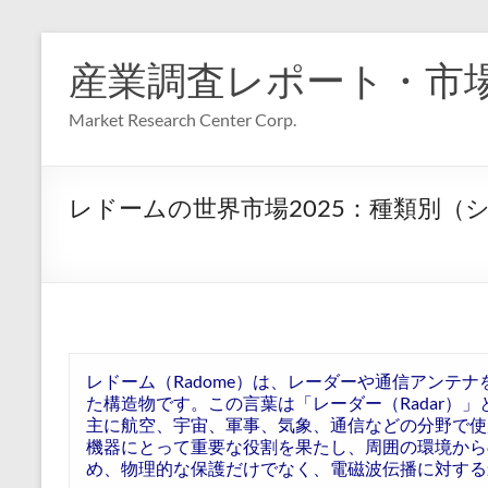
コ
ン
産業調査レポート・市
テ
ン
Market Research Center Corp.
ツ
へ
ス
キ
レドームの世界市場2025：種類別（
ッ
プ
レドーム（Radome）は、レーダーや通信アンテ
た構造物です。この言葉は「レーダー（Radar）」
主に航空、宇宙、軍事、気象、通信などの分野で使
機器にとって重要な役割を果たし、周囲の環境から
め、物理的な保護だけでなく、電磁波伝播に対する