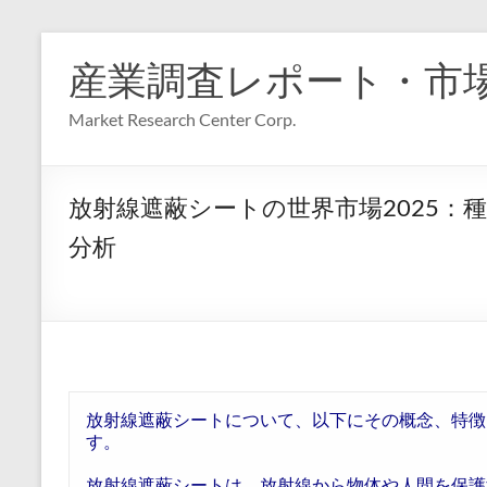
コ
ン
産業調査レポート・市
テ
ン
Market Research Center Corp.
ツ
へ
ス
キ
放射線遮蔽シートの世界市場2025
ッ
プ
分析
放射線遮蔽シートについて、以下にその概念、特徴
す。
放射線遮蔽シートは、放射線から物体や人間を保護