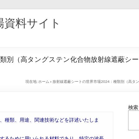
場資料サイト
：種類別（高タングステン化合物放射線遮蔽シ
現在地:
ホーム
»
放射線遮蔽シートの世界市場2024：種類別（高
検索
、種類、用途、関連技術などを詳述いたしま
するために用いられる材料であり、特定の波長