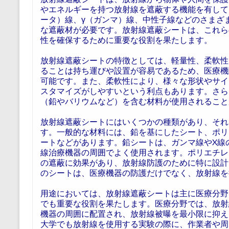
やエネルギーを持つ放射線を遮蔽する機能を有して
ータ）線、γ（ガンマ）線、中性子線などのさまざ
な遮蔽材が必要です。放射線遮蔽シートは、これら
性を確保するために重要な役割を果たします。
放射線遮蔽シートの特徴としては、軽量性、柔軟性
ることは持ち運びや設置が容易であるため、医療機
可能です。また、柔軟性により、様々な形状やサイ
スタマイズがしやすいという利点もあります。さら
（鉛やバリウムなど）を含む材料が使用されること
放射線遮蔽シートにはいくつかの種類があり、それ
す。一般的な材料には、鉛を基にしたシート、ポリ
ートなどがあります。鉛シートは、ガンマ線やX線
線治療機器の周囲でよく使用されます。ポリエチレ
の遮蔽に効果があり、放射線防護のために特に設計
のシートは、医療機器の防護だけでなく、放射線を
用途においては、放射線遮蔽シートは主に医療分野
でも重要な役割を果たします。医療分野では、放射
機器の周囲に配置され、放射線被曝を最小限に抑え
大学でも放射線を使用する実験の際に、作業者や周