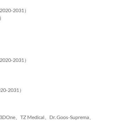
0-2031）
）
0-2031）
-2031）
One、TZ Medical、Dr. Goos-Suprema、