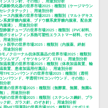
インスリン針、その他）、用途別分析
式麻酔気化器の世界市場2025：種類別（ケージマウン
セレクタテック）、用途別分析
トース内服液の世界市場2025：種類別（マルトデキス
ン系麦芽糖内服液、ブドウ糖系麦芽糖内服液、配合麦
内服液）、用途別分析
型静脈チューブの世界市場2025：種類別（PVC材料、
能ポリオレフィン系熱可塑性エラストマー材料、その
、用途別分析
ット医学の世界市場2025：種類別（内服薬、絆創
、用途別分析
38モノクローナル抗体医薬品の世界市場2025：種類別
ラツムマブ、イサツキシマブ、ETB）、用途別分析
加温装置の世界市場2025：種類別（体表加温装置、輸
温装置、患者加温用付属品）、用途別分析
用TPEコンパウンドの世界市場2025：種類別（透明
Eコンパウンド、半透明TPEコンパウンド、その他）、
別分析
胃液の世界市場2025：種類別（無酵素、無菌、無菌&
無）、用途別分析
内針の世界市場2025：種類別（ステンレス鋼針、プラ
ック針、ガラス針、のぞき針）、用途別分析
ん用MET阻害剤の世界市場2025：種類別（サボリチ