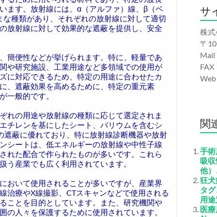
います。放射線には、α（アルファ）線、β（ベ
サ
まな種類があり、それぞれの放射線に対して適切
の放射線に対して効果的な遮蔽を提供し、安全
株式
〒10
Mail
、簡便性などが挙げられます。特に、軽量であ
関や研究施設、工業用途など多領域での使用が
FAX
ズに対応できるため、特定の用途に合わせたカ
We
に、遮蔽効果を高めるために、特定の重元素
が一般的です。
ぞれの用途や放射線の種類に応じて選定されま
関
エチレンを基にしたシート、バリウムを含むシ
の遮蔽に優れており、特に放射線診断機器や放射
ンシートは、低エネルギーの放射線や中性子線
手術
された配合で作られたものが多いです。これら
吸収
扱う産業でも広く利用されています。
他）
狂犬
において使用されることが多いですが、産業界
タグ
線治療やX線撮影、CTスキャンなどで使用される
用途
ることを目的としています。また、研究機関や
医療
囲の人々を保護するために使用されています。