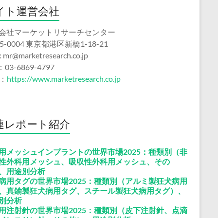
イト運営会社
会社マーケットリサーチセンター
5-0004 東京都港区新橋1-18-21
 : mr@marketresearch.co.jp
：03-6869-4797
b：
https://www.marketresearch.co.jp
連レポート紹介
用メッシュインプラントの世界市場2025：種類別（非
性外科用メッシュ、吸収性外科用メッシュ、その
、用途別分析
病用タグの世界市場2025：種類別（アルミ製狂犬病用
、真鍮製狂犬病用タグ、スチール製狂犬病用タグ）、
別分析
用注射針の世界市場2025：種類別（皮下注射針、点滴