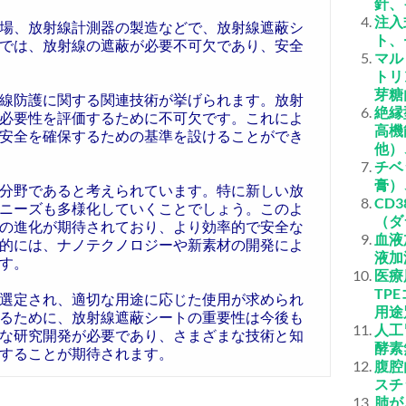
針、
注入
場、放射線計測器の製造などで、放射線遮蔽シ
ト、
では、放射線の遮蔽が必要不可欠であり、安全
マル
トリ
芽糖
線防護に関する関連技術が挙げられます。放射
絶縁
必要性を評価するために不可欠です。これによ
高機
安全を確保するための基準を設けることができ
他）
チベ
膏）
分野であると考えられています。特に新しい放
CD
ニーズも多様化していくことでしょう。このよ
（ダ
の進化が期待されており、より効率的で安全な
血液
的には、ナノテクノロジーや新素材の開発によ
液加
す。
医療
TP
選定され、適切な用途に応じた使用が求められ
用途
るために、放射線遮蔽シートの重要性は今後も
人工
な研究開発が必要であり、さまざまな技術と知
酵素
することが期待されます。
腹腔
スチ
肺が