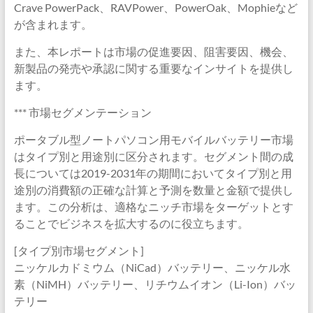
Crave PowerPack、RAVPower、PowerOak、Mophieなど
が含まれます。
また、本レポートは市場の促進要因、阻害要因、機会、
新製品の発売や承認に関する重要なインサイトを提供し
ます。
*** 市場セグメンテーション
ポータブル型ノートパソコン用モバイルバッテリー市場
はタイプ別と用途別に区分されます。セグメント間の成
長については2019-2031年の期間においてタイプ別と用
途別の消費額の正確な計算と予測を数量と金額で提供し
ます。この分析は、適格なニッチ市場をターゲットとす
ることでビジネスを拡大するのに役立ちます。
[タイプ別市場セグメント]
ニッケルカドミウム（NiCad）バッテリー、ニッケル水
素（NiMH）バッテリー、リチウムイオン（Li-Ion）バッ
テリー