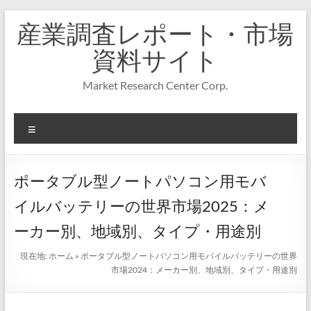
コ
産業調査レポート・市場
ン
テ
資料サイト
ン
ツ
Market Research Center Corp.
へ
ス
キ
メ
ッ
プ
ニ
ュ
ー
ポータブル型ノートパソコン用モバ
イルバッテリーの世界市場2025：メ
ーカー別、地域別、タイプ・用途別
現在地:
ホーム
»
ポータブル型ノートパソコン用モバイルバッテリーの世界
市場2024：メーカー別、地域別、タイプ・用途別