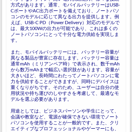
方式があります。通常、モバイルバッテリーはUSB-
CポートやAC出力ポートを備えており、ノートパソ
コンのモデルに応じて異なる出力を提供します。例
えば、USB-C PD（Power Delivery）対応のモデルで
は、最大100Wの出力が可能であり、これは多くの
ノートパソコンにとって十分な電力供給を実現しま
す。
また、モバイルバッテリーには、バッテリー容量が
異なる製品が豊富に存在します。バッテリー容量は
通常mAh（ミリアンペア時）で表示され、数千mAh
から数万mAhまで幅広い選択肢があります。容量が
大きいほど、長時間にわたってノートパソコンに電
力を供給することができますが、同時にデバイスは
重くなりがちです。そのため、ユーザーは自分の使
用状況や持ち運びのしやすさを考慮して、最適なモ
デルを選ぶ必要があります。
用途としては、ビジネスパーソンや学生にとって、
会議や教室など、電源が確保できない環境でノート
パソコンを使用することが一般的です。また、クリ
エイティブなプロフェッショナルやゲーマーにも、