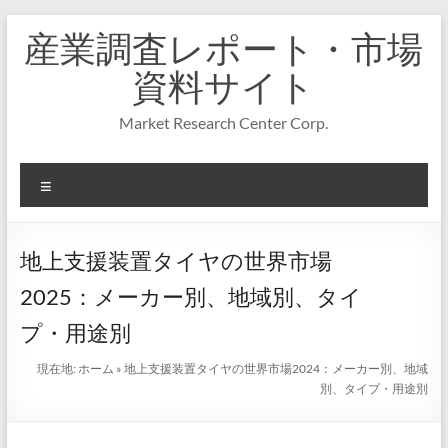
コ
産業調査レポート・市場
ン
テ
資料サイト
ン
ツ
Market Research Center Corp.
へ
ス
キ
メ
ッ
プ
ニ
ュ
ー
地上支援装置タイヤの世界市場
2025：メーカー別、地域別、タイ
プ・用途別
現在地:
ホーム
»
地上支援装置タイヤの世界市場2024：メーカー別、地域
別、タイプ・用途別