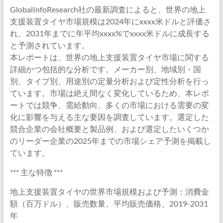
GlobalInfoResearch社の最新調査によると、世界の地上
支援装置タイヤ市場規模は2024年にxxxx米ドルと評価さ
れ、2031年までに年平均xxxx%でxxxx米ドルに成長する
と予測されています。
本レポートは、世界の地上支援装置タイヤ市場に関する
詳細かつ包括的な分析です。メーカー別、地域別・国
別、タイプ別、用途別の定量分析および定性分析を行っ
ています。市場は絶え間なく変化しているため、本レポ
ートでは競争、需給動向、多くの市場における需要の変
化に影響を与える主な要因を調査しています。選定した
競合企業の会社概要と製品例、および選定したいくつか
のリーダー企業の2025年までの市場シェア予測を掲載し
ています。
*** 主な特徴 ***
地上支援装置タイヤの世界市場規模および予測：消費金
額（百万ドル）、販売数量、平均販売価格、2019-2031
年