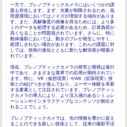
一方で、プレノプティックカメラにはいくつかの課
題も存在します。まず、光量が制限されるため、低
照度環境においてはノイズが増加する傾向がありま
す。また、高解像度の画像を得るためには、より多
くのデータを処理する必要があるため、計算負荷が
高くなることが問題視されています。さらに、特に
動体撮影においては、動きのブレが発生しやすく、
処理しきれない場合があります。これらの課題に対
しては、技術の進化とともに新たな解決策が模索さ
れています。
現在、プレノプティックカメラの研究と開発は進行
中であり、さまざまな業界での応用が期待されてい
ます。特に、VR（仮想現実）やAR（拡張現実）技
術との結びつきが進んでおり、ユーザー体験を革新
する要素として注目されています。プレノプティッ
クカメラの導入により、より没入感のあるシミュレ
ーションやインタラクティブなコンテンツが創出さ
れることでしょう。
プレノプティックカメラは、光の情報を豊かに捉え
ることのできる新しい技術として、従来の撮影手法