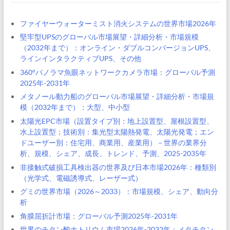
ファイヤーウォーターミスト消火システムの世界市場2026年
堅牢型UPSのグローバル市場展望・詳細分析・市場規模
（2032年まで）：オンライン・ダブルコンバージョンUPS、
ラインインタラクティブUPS、その他
360°パノラマ魚眼ネットワークカメラ市場：グローバル予測
2025年-2031年
メタノール動力船のグローバル市場展望・詳細分析・市場規
模（2032年まで）：大型、中小型
太陽光EPC市場（設置タイプ別：地上設置型、屋根設置型、
水上設置型；技術別：集光型太陽熱発電、太陽光発電；エン
ドユーザー別：住宅用、商業用、産業用）－世界の業界分
析、規模、シェア、成長、トレンド、予測、2025-2035年
非接触式破損工具検出器の世界及び日本市場2026年：種類別
（光学式、電磁誘導式、レーザー式）
グミの世界市場（2026～2033）：市場規模、シェア、動向分
析
角膜屈折計市場：グローバル予測2025年-2031年
世界のチタン酸ナトリウム市場2026年-2032年：メタチタン