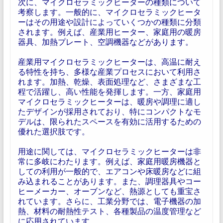
次に、マイクロセラミックヒーターの種類について
考察します。一般的に、マイクロセラミックヒータ
ーはその用途や設計によっていくつかの種類に分類
されます。例えば、産業用ヒーター、家庭用の暖房
器具、加熱プレート、空調機器などがあります。
産業用マイクロセラミックヒーターは、高温に耐え
る特性を持ち、多様な産業プロセスにおいて利用さ
れます。加熱、乾燥、表面処理など、さまざまな工
程で活躍し、高い性能を発揮します。一方、家庭用
マイクロセラミックヒーターは、暖房や調理に適し
たデザインが採用されており、特にコンパクトなモ
デルは、限られたスペースを有効に活用するための
優れた選択肢です。
用途に関しては、マイクロセラミックヒーターは非
常に多岐にわたります。例えば、家庭用暖房機器と
しての利用が一般的で、エアコンや床暖房などに組
み込まれることがあります。また、調理器具やコー
ヒーメーカー、オーブンなど、熱源としても重宝さ
れています。さらに、工業分野では、電子機器の加
熱、材料の耐熱性テスト、各種製品の温度管理など
に応用されています。