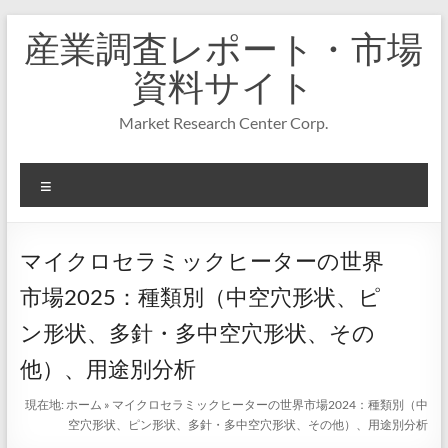
コ
産業調査レポート・市場
ン
テ
資料サイト
ン
ツ
Market Research Center Corp.
へ
ス
キ
メ
ッ
プ
ニ
ュ
ー
マイクロセラミックヒーターの世界
市場2025：種類別（中空穴形状、ピ
ン形状、多針・多中空穴形状、その
他）、用途別分析
現在地:
ホーム
»
マイクロセラミックヒーターの世界市場2024：種類別（中
空穴形状、ピン形状、多針・多中空穴形状、その他）、用途別分析