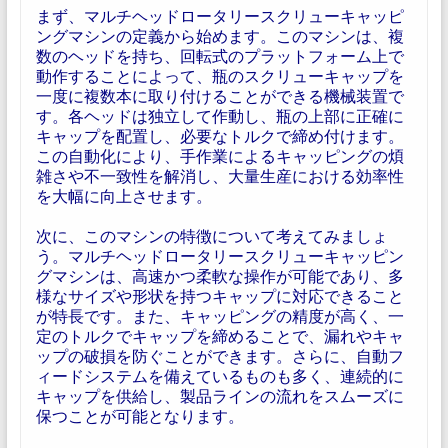
まず、マルチヘッドロータリースクリューキャッピ
ングマシンの定義から始めます。このマシンは、複
数のヘッドを持ち、回転式のプラットフォーム上で
動作することによって、瓶のスクリューキャップを
一度に複数本に取り付けることができる機械装置で
す。各ヘッドは独立して作動し、瓶の上部に正確に
キャップを配置し、必要なトルクで締め付けます。
この自動化により、手作業によるキャッピングの煩
雑さや不一致性を解消し、大量生産における効率性
を大幅に向上させます。
次に、このマシンの特徴について考えてみましょ
う。マルチヘッドロータリースクリューキャッピン
グマシンは、高速かつ柔軟な操作が可能であり、多
様なサイズや形状を持つキャップに対応できること
が特長です。また、キャッピングの精度が高く、一
定のトルクでキャップを締めることで、漏れやキャ
ップの破損を防ぐことができます。さらに、自動フ
ィードシステムを備えているものも多く、連続的に
キャップを供給し、製品ラインの流れをスムーズに
保つことが可能となります。