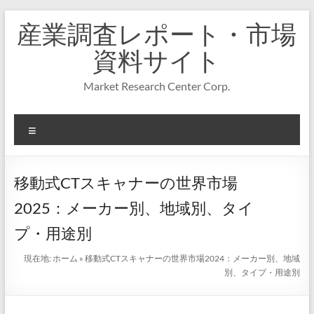
コ
産業調査レポート・市場
ン
テ
資料サイト
ン
ツ
Market Research Center Corp.
へ
ス
キ
メ
ッ
プ
ニ
ュ
ー
移動式CTスキャナーの世界市場
2025：メーカー別、地域別、タイ
プ・用途別
現在地:
ホーム
»
移動式CTスキャナーの世界市場2024：メーカー別、地域
別、タイプ・用途別