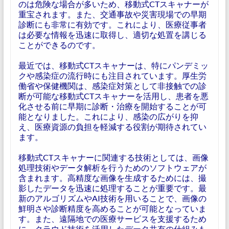
のは危険な場合が多いため、移動式CTスキャナーが
重宝されます。また、交通事故や災害現場での早期
診断にも非常に有効です。これにより、医療従事者
は必要な情報を迅速に取得し、適切な処置を講じる
ことができるのです。
最近では、移動式CTスキャナーは、特にパンデミッ
クや感染症の流行時にも注目されています。厚生労
働省や保健機関は、感染症対策として非接触での診
断が可能な移動式CTスキャナーを活用し、患者を悪
化させる前に早期に診断・治療を開始することが可
能となりました。これにより、感染の広がりを抑
え、医療資源の負担を軽減する役割が期待されてい
ます。
移動式CTスキャナーに関連する技術としては、画像
処理技術やデータ解析を行うためのソフトウェアが
含まれます。高精度な画像を生成するためには、撮
影したデータを迅速に処理することが重要です。最
新のアルゴリズムやAI技術を用いることで、画像の
鮮明さや診断精度を高めることが可能となっていま
す。また、遠隔地での医療サービスを支援するため
に、クラウド技術を活用したデータ共有の仕組みも