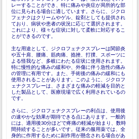
レーすることができ、特に痛みや炎症が局所的な部
位に見られる場合に適しています。さらに、ジクロ
フェナクはクリームやゲル、錠剤としても提供され
ており、病状や患者の状況に応じて選択されます。
これにより、様々な症状に対して柔軟に対応するこ
とができるのです。
主な用途として、ジクロフェナクスプレーは関節炎
や五十肩、腰痛、筋肉痛、捻挫、打撲、スポーツに
よる怪我など、多岐にわたる症状に使用されます。
特に慢性的な痛みの緩和や、外傷に伴う急性の痛み
の管理に有用です。また、手術後の痛みの緩和にも
使用されることがあります。このように、ジクロフ
ェナクスプレーは、さまざまな痛みの軽減を目的と
した製品として、医療現場で広く利用されているの
です。
さらに、ジクロフェナクスプレーの利点は、使用後
の速やかな効果が期待できる点にあります。一般的
には、適用後30分ほどで疼痛の軽減が始まり、数時
間持続することが多いです。従来の服用薬では、全
身的に作用するために副作用が懸念される場合があ