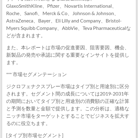
GlaxoSmithKline、Pfizer、Novartis International、
Roche、Sanofi、Merck & Co、Johnson & Johnson、
AstraZeneca、Bayer、Eli Lilly and Company、Bristol-
Myers Squibb Company、AbbVie、Teva Pharmaceuticalな
どが含まれます。
また、本レポートは市場の促進要因、阻害要因、機会、
新製品の発売や承認に関する重要なインサイトを提供し
ます。
*** 市場セグメンテーション
ジクロフェナクスプレー市場はタイプ別と用途別に区分
されます。セグメント間の成長については2019-2031年
の期間においてタイプ別と用途別の消費額の正確な計算
と予測を数量と金額で提供します。この分析は、適格な
ニッチ市場をターゲットとすることでビジネスを拡大す
るのに役立ちます。
[タイプ別市場セグメント]