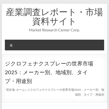
コ
産業調査レポート・市場
ン
テ
資料サイト
ン
ツ
Market Research Center Corp.
へ
ス
キ
メ
ッ
プ
ニ
ュ
ー
ジクロフェナクスプレーの世界市場
2025：メーカー別、地域別、タイ
プ・用途別
現在地:
ホーム
»
ジクロフェナクスプレーの世界市場2024：メーカー別、地
域別、タイプ・用途別