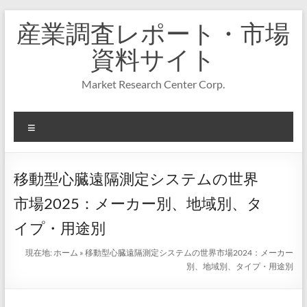
コ
産業調査レポート・市場
ン
テ
資料サイト
ン
ツ
Market Research Center Corp.
へ
ス
キ
メ
ッ
プ
ニ
ュ
ー
移動型心臓遠隔測定システムの世界
市場2025：メーカー別、地域別、タ
イプ・用途別
現在地:
ホーム
»
移動型心臓遠隔測定システムの世界市場2024：メーカー
別、地域別、タイプ・用途別