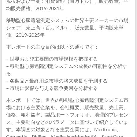
規模および予測：消費金額（百万ドル）、販売数量、平
均販売価格、2019-2031年
移動型心臓遠隔測定システムの世界主要メーカーの市場
シェア、売上高（百万ドル）、販売数量、平均販売単
価、2019-2025年
本レポートの主な目的は以下の通りです：
– 世界および主要国の市場規模を把握する
– 移動型心臓遠隔測定システムの成長の可能性を分析す
る
– 各製品と最終用途市場の将来成長を予測する
– 市場に影響を与える競争要因を分析する
本レポートでは、世界の移動型心臓遠隔測定システム市
場における主要企業を、会社概要、販売数量、売上高、
価格、粗利益率、製品ポートフォリオ、地理的プレゼン
ス、主要動向などのパラメータに基づいて紹介していま
す。本調査の対象となる主要企業には、Medtronic、
Corventis、Philips、Medicalgorithmics SA、ScottCare、