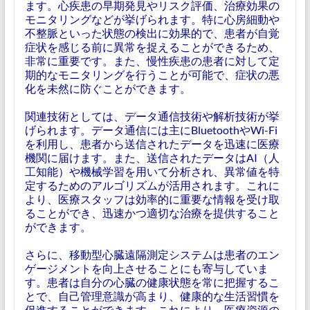
ます。心疾患の早期発見やリスク評価、治療効果の
モニタリングなどが挙げられます。特に心房細動や
不整脈といった状態の検出に効果的で、患者が自覚
症状を感じる前に異常を捉えることができるため、
非常に重要です。また、慢性疾患の患者に対して定
期的なモニタリングを行うことが可能で、症状の悪
化を未然に防ぐことができます。
関連技術としては、データ通信技術や解析技術が挙
げられます。データ通信には主にBluetoothやWi-Fi
を利用し、患者から送信されたデータを迅速に医療
機関に届けます。また、送信されたデータはAI（人
工知能）や機械学習を用いて分析され、異常値を特
定するためのアルゴリズムが活用されます。これに
より、医療スタッフは効率的に重要な情報を受け取
ることができ、迅速かつ適切な治療を提供すること
ができます。
さらに、移動型心臓遠隔測定システムは患者のエン
ゲージメントを向上させることにも寄与していま
す。患者は自分の心臓の健康状態を常に把握するこ
とで、自己管理意識が高まり、健康的な生活習慣を
促進することができます。これにより、医療資源の