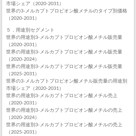
市場シェア（2020-2031）
世界の3-メルカプトプロピオン酸メチルのタイプ別価格
（2020-2031）
５．用途別セグメント
世界の用途別3-メルカプトプロピオン酸メチル販売量
（2020-2031）
世界の用途別3-メルカプトプロピオン酸メチル販売量
（2020-2024）
世界の用途別3-メルカプトプロピオン酸メチル販売量
（2025-2031）
世界の3-メルカプトプロピオン酸メチル販売量の用途別
市場シェア（2020-2031）
世界の用途別3-メルカプトプロピオン酸メチル売上
（2020-2031）
世界の用途別3-メルカプトプロピオン酸メチルの売上
（2020-2024）
世界の用途別3-メルカプトプロピオン酸メチルの売上
（2025-2031）