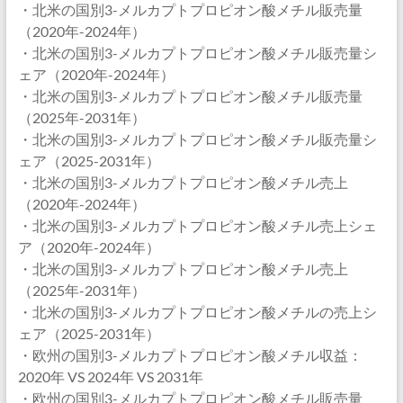
・北米の国別3-メルカプトプロピオン酸メチル販売量
（2020年-2024年）
・北米の国別3-メルカプトプロピオン酸メチル販売量シ
ェア（2020年-2024年）
・北米の国別3-メルカプトプロピオン酸メチル販売量
（2025年-2031年）
・北米の国別3-メルカプトプロピオン酸メチル販売量シ
ェア（2025-2031年）
・北米の国別3-メルカプトプロピオン酸メチル売上
（2020年-2024年）
・北米の国別3-メルカプトプロピオン酸メチル売上シェ
ア（2020年-2024年）
・北米の国別3-メルカプトプロピオン酸メチル売上
（2025年-2031年）
・北米の国別3-メルカプトプロピオン酸メチルの売上シ
ェア（2025-2031年）
・欧州の国別3-メルカプトプロピオン酸メチル収益：
2020年 VS 2024年 VS 2031年
・欧州の国別3-メルカプトプロピオン酸メチル販売量