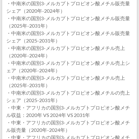
・中南米の国別3-メルカプトプロピオン酸メチル販売量
シェア（2020年-2024年）
・中南米の国別3-メルカプトプロピオン酸メチル販売量
（2025年-2031年）
・中南米の国別3-メルカプトプロピオン酸メチル販売量
シェア（2025-2031年）
・中南米の国別3-メルカプトプロピオン酸メチル売上
（2020年-2024年）
・中南米の国別3-メルカプトプロピオン酸メチル売上シ
ェア（2020年-2024年）
・中南米の国別3-メルカプトプロピオン酸メチル売上
（2025年-2031年）
・中南米の国別3-メルカプトプロピオン酸メチルの売上
シェア（2025-2031年）
・中東・アフリカの国別3-メルカプトプロピオン酸メチ
ル収益：2020年 VS 2024年 VS 2031年
・中東・アフリカの国別3-メルカプトプロピオン酸メチ
ル販売量（2020年-2024年）
・中東・アフリカの国別3-メルカプトプロピオン酸メチ