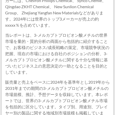
カーには、Chevron Phillips Chemical、 Synco Chemie、
Qingdao ZKHT Chemical、 New Sunlion Chemical
Group、 Zhejiang Yangfan New Materialsなどがありま
す。2024年には世界のトップ3メーカーが売上の約
xxxxx％を占めています。
当レポートは、3-メルカプトプロピオン酸メチルの世界
市場を量的・質的分析の両面から包括的に紹介すること
で、お客様のビジネス/成長戦略の策定、市場競争状況の
把握、現在の市場における自社のポジションの分析、3-
メルカプトプロピオン酸メチルに関する十分な情報に基
づいたビジネス上の意思決定の一助となることを目的と
しています。
販売量と売上をベースに2024年を基準年とし2019年から
2031年までの期間の3-メルカプトプロピオン酸メチルの
市場規模、推計、予想データを収録しています。本レポ
ートでは、世界の3-メルカプトプロピオン酸メチル市場
を包括的に区分しています。タイプ別、用途別、プレイ
ヤー別の製品に関する地域別市場規模も掲載していま