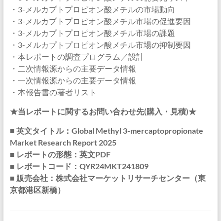
・3-メルカプトプロピオン酸メチルの市場動向
・3-メルカプトプロピオン酸メチル市場の促進要因
・3-メルカプトプロピオン酸メチル市場の課題
・3-メルカプトプロピオン酸メチル市場の抑制要因
・本レポートの調査プログラム／設計
・二次情報源からの主要データ情報
・一次情報源からの主要データ情報
・本報告書の著者リスト
★当レポートに関するお問い合わせ先(購入・見積)★
■ 英文タイトル：Global Methyl 3-mercaptopropionate
Market Research Report 2025
■ レポートの形態：英文PDF
■ レポートコード：QYR24MKT241809
■ 販売会社：株式会社マーケットリサーチセンター（東
京都港区新橋）