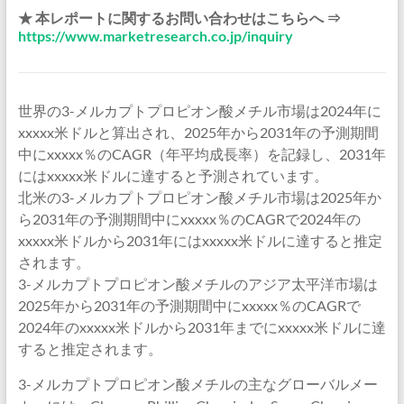
★ 本レポートに関するお問い合わせはこちらへ ⇒
https://www.marketresearch.co.jp/inquiry
世界の3-メルカプトプロピオン酸メチル市場は2024年に
xxxxx米ドルと算出され、2025年から2031年の予測期間
中にxxxxx％のCAGR（年平均成長率）を記録し、2031年
にはxxxxx米ドルに達すると予測されています。
北米の3-メルカプトプロピオン酸メチル市場は2025年か
ら2031年の予測期間中にxxxxx％のCAGRで2024年の
xxxxx米ドルから2031年にはxxxxx米ドルに達すると推定
されます。
3-メルカプトプロピオン酸メチルのアジア太平洋市場は
2025年から2031年の予測期間中にxxxxx％のCAGRで
2024年のxxxxx米ドルから2031年までにxxxxx米ドルに達
すると推定されます。
3-メルカプトプロピオン酸メチルの主なグローバルメー