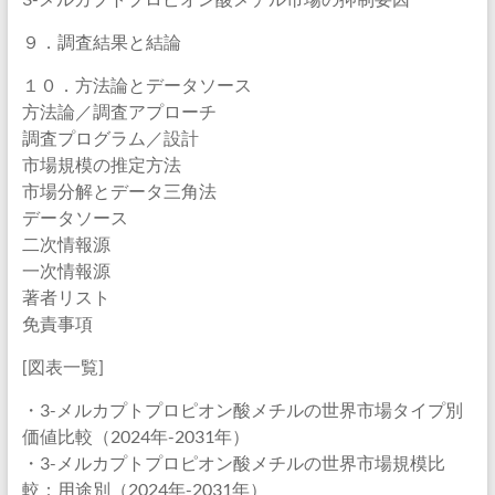
９．調査結果と結論
１０．方法論とデータソース
方法論／調査アプローチ
調査プログラム／設計
市場規模の推定方法
市場分解とデータ三角法
データソース
二次情報源
一次情報源
著者リスト
免責事項
[図表一覧]
・3-メルカプトプロピオン酸メチルの世界市場タイプ別
価値比較（2024年-2031年）
・3-メルカプトプロピオン酸メチルの世界市場規模比
較：用途別（2024年-2031年）