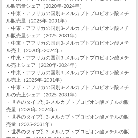
ル販売量シェア（2020年-2024年）
・中東・アフリカの国別3-メルカプトプロピオン酸メチ
ル販売量（2025年-2031年）
・中東・アフリカの国別3-メルカプトプロピオン酸メチ
ル販売量シェア（2025-2031年）
・中東・アフリカの国別3-メルカプトプロピオン酸メチ
ル売上（2020年-2024年）
・中東・アフリカの国別3-メルカプトプロピオン酸メチ
ル売上シェア（2020年-2024年）
・中東・アフリカの国別3-メルカプトプロピオン酸メチ
ル売上（2025年-2031年）
・中東・アフリカの国別3-メルカプトプロピオン酸メチ
ルの売上シェア（2025-2031年）
・世界のタイプ別3-メルカプトプロピオン酸メチルの販
売量（2020年-2024年）
・世界のタイプ別3-メルカプトプロピオン酸メチルの販
売量（2025-2031年）
・世界のタイプ別3-メルカプトプロピオン酸メチルの販