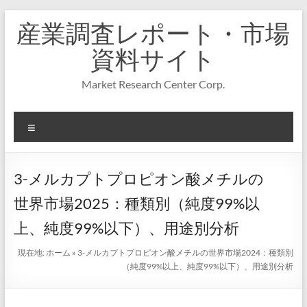
コ
産業調査レポート・市場
ン
テ
資料サイト
ン
ツ
Market Research Center Corp.
へ
ス
キ
メ
ッ
プ
ニ
ュ
ー
3-メルカプトプロピオン酸メチルの
世界市場2025：種類別（純度99%以
上、純度99%以下）、用途別分析
現在地:
ホーム
»
3-メルカプトプロピオン酸メチルの世界市場2024：種類別
（純度99%以上、純度99%以下）、用途別分析