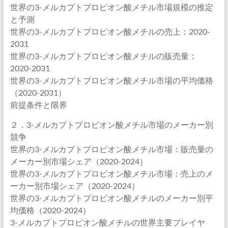
世界の3-メルカプトプロピオン酸メチル市場規模の推定
と予測
世界の3-メルカプトプロピオン酸メチルの売上：2020-
2031
世界の3-メルカプトプロピオン酸メチルの販売量：
2020-2031
世界の3-メルカプトプロピオン酸メチル市場の平均価格
（2020-2031）
前提条件と限界
２．3-メルカプトプロピオン酸メチル市場のメーカー別
競争
世界の3-メルカプトプロピオン酸メチル市場：販売量の
メーカー別市場シェア（2020-2024）
世界の3-メルカプトプロピオン酸メチル市場：売上のメ
ーカー別市場シェア（2020-2024）
世界の3-メルカプトプロピオン酸メチルのメーカー別平
均価格（2020-2024）
3-メルカプトプロピオン酸メチルの世界主要プレイヤ