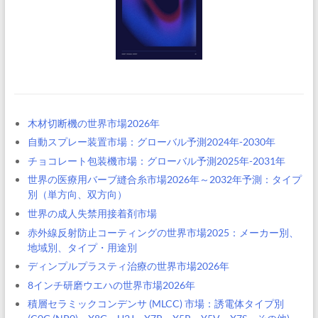
木材切断機の世界市場2026年
自動スプレー装置市場：グローバル予測2024年-2030年
チョコレート包装機市場：グローバル予測2025年-2031年
世界の医療用バーブ縫合糸市場2026年～2032年予測：タイプ
別（単方向、双方向）
世界の成人失禁用接着剤市場
赤外線反射防止コーティングの世界市場2025：メーカー別、
地域別、タイプ・用途別
ディンプルプラスティ治療の世界市場2026年
8インチ研磨ウエハの世界市場2026年
積層セラミックコンデンサ (MLCC) 市場：誘電体タイプ別