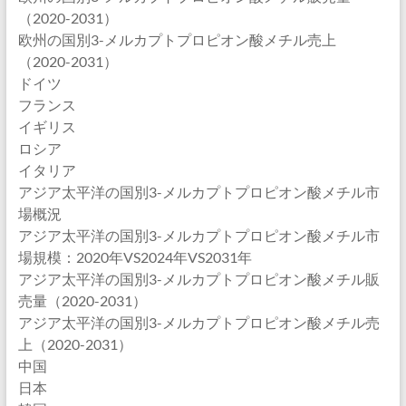
（2020-2031）
欧州の国別3-メルカプトプロピオン酸メチル売上
（2020-2031）
ドイツ
フランス
イギリス
ロシア
イタリア
アジア太平洋の国別3-メルカプトプロピオン酸メチル市
場概況
アジア太平洋の国別3-メルカプトプロピオン酸メチル市
場規模：2020年VS2024年VS2031年
アジア太平洋の国別3-メルカプトプロピオン酸メチル販
売量（2020-2031）
アジア太平洋の国別3-メルカプトプロピオン酸メチル売
上（2020-2031）
中国
日本