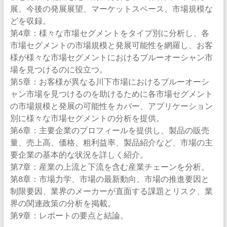
展、今後の発展展望、マーケットスペース、市場規模な
どを収録。
第4章：様々な市場セグメントをタイプ別に分析し、各
市場セグメントの市場規模と発展可能性を網羅し、お客
様が様々な市場セグメントにおけるブルーオーシャン市
場を見つけるのに役立つ。
第5章：お客様が異なる川下市場におけるブルーオーシ
ャン市場を見つけるのを助けるために各市場セグメント
の市場規模と発展の可能性をカバー、アプリケーション
別に様々な市場セグメントの分析を提供。
第6章：主要企業のプロフィールを提供し、製品の販売
量、売上高、価格、粗利益率、製品紹介など、市場の主
要企業の基本的な状況を詳しく紹介。
第7章：産業の上流と下流を含む産業チェーンを分析。
第8章：市場力学、市場の最新動向、市場の推進要因と
制限要因、業界のメーカーが直面する課題とリスク、業
界の関連政策の分析を掲載。
第9章：レポートの要点と結論。