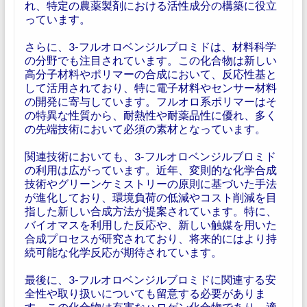
れ、特定の農薬製剤における活性成分の構築に役立
っています。
さらに、3-フルオロベンジルブロミドは、材料科学
の分野でも注目されています。この化合物は新しい
高分子材料やポリマーの合成において、反応性基と
して活用されており、特に電子材料やセンサー材料
の開発に寄与しています。フルオロ系ポリマーはそ
の特異な性質から、耐熱性や耐薬品性に優れ、多く
の先端技術において必須の素材となっています。
関連技術においても、3-フルオロベンジルブロミド
の利用は広がっています。近年、変則的な化学合成
技術やグリーンケミストリーの原則に基づいた手法
が進化しており、環境負荷の低減やコスト削減を目
指した新しい合成方法が提案されています。特に、
バイオマスを利用した反応や、新しい触媒を用いた
合成プロセスが研究されており、将来的にはより持
続可能な化学反応が期待されています。
最後に、3-フルオロベンジルブロミドに関連する安
全性や取り扱いについても留意する必要がありま
す。この化合物は有害なハロゲン化合物であり、適