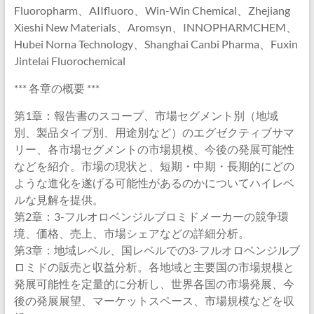
Fluoropharm、AIIfluoro、Win-Win Chemical、Zhejiang
Xieshi New Materials、Aromsyn、INNOPHARMCHEM、
Hubei Norna Technology、Shanghai Canbi Pharma、Fuxin
Jintelai Fluorochemical
*** 各章の概要 ***
第1章：報告書のスコープ、市場セグメント別（地域
別、製品タイプ別、用途別など）のエグゼクティブサマ
リー、各市場セグメントの市場規模、今後の発展可能性
などを紹介。市場の現状と、短期・中期・長期的にどの
ような進化を遂げる可能性があるのかについてハイレベ
ルな見解を提供。
第2章：3-フルオロベンジルブロミドメーカーの競争環
境、価格、売上、市場シェアなどの詳細分析。
第3章：地域レベル、国レベルでの3-フルオロベンジルブ
ロミドの販売と収益分析。各地域と主要国の市場規模と
発展可能性を定量的に分析し、世界各国の市場発展、今
後の発展展望、マーケットスペース、市場規模などを収