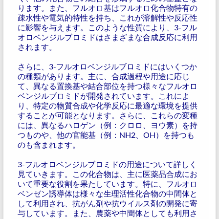
ります。また、フルオロ基はフルオロ化合物特有の
疎水性や電気的特性を持ち、これが溶解性や反応性
に影響を与えます。このような性質により、3-フル
オロベンジルブロミドはさまざまな合成反応に利用
されます。
さらに、3-フルオロベンジルブロミドにはいくつか
の種類があります。主に、合成過程や用途に応じ
て、異なる置換基や結合部位を持つ様々なフルオロ
ベンジルブロミドが開発されています。これによ
り、特定の物質合成や化学反応に最適な環境を提供
することが可能となります。さらに、これらの変種
には、異なるハロゲン（例：クロロ、ヨウ素）を持
つものや、他の官能基（例：NH2、OH）を持つも
のも含まれます。
3-フルオロベンジルブロミドの用途について詳しく
見ていきます。この化合物は、主に医薬品合成にお
いて重要な役割を果たしています。特に、フルオロ
ベンゼン誘導体は様々な生理活性化合物の中間体と
して利用され、抗がん剤や抗ウイルス剤の開発に寄
与しています。また、農薬や中間体としても利用さ