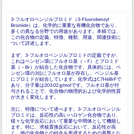
3-フルオロベンジルブロミド（3-Fluorobenzyl
Bromide）は、化学的に重要な有機化合物であり、
多くの異なる分野での用途があります。本稿では、
この化合物の定義、特徴、種類、用途、関連技術に
ついて詳述します。
まず、3-フルオロベンジルブロミドの定義ですが、
これはベンゼン環にフルオロ基（－F）とブロミド
基（－Br）が結合した化合物です。具体的には、ベ
ンゼン環の3位にフルオロ基が存在し、ベンジル基
にブロミドが結合しています。化学式はC7H6BrFで
あり、分子量は203.02 g/molです。フルオロ基が付
与されることで、化合物の物理的および化学的性質
が大きく変化します。
次に、特徴について述べます。3-フルオロベンジル
ブロミドは、反応性の高いハロゲン化合物であり、
様々な化学反応において重要な中間体として機能し
ます。特に、求核置換反応において、反応性が高
く、他の化合物との結合を形成するための基盤とな