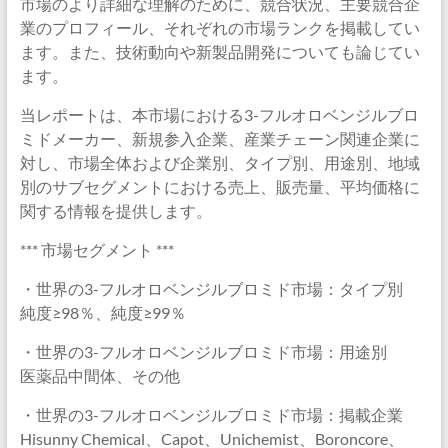
市場のより詳細な理解のために、競合状況、主要競合企
業のプロフィール、それぞれの市場ランクを掲載してい
ます。また、技術動向や新製品開発についても論じてい
ます。
当レポートは、本市場における3-フルオロベンジルブロ
ミドメーカー、新規参入企業、産業チェーン関連企業に
対し、市場全体および企業別、タイプ別、用途別、地域
別のサブセグメントにおける売上、販売量、平均価格に
関する情報を提供します。
*** 市場セグメント ***
・世界の3-フルオロベンジルブロミド市場：タイプ別
純度≥98％、純度≥99％
・世界の3-フルオロベンジルブロミド市場：用途別
医薬品中間体、その他
・世界の3-フルオロベンジルブロミド市場：掲載企業
Hisunny Chemical、Capot、Unichemist、Boroncore、