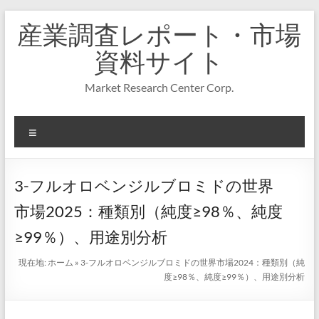
コ
産業調査レポート・市場
ン
テ
資料サイト
ン
ツ
Market Research Center Corp.
へ
ス
キ
メ
ッ
プ
ニ
ュ
ー
3-フルオロベンジルブロミドの世界
市場2025：種類別（純度≥98％、純度
≥99％）、用途別分析
現在地:
ホーム
»
3-フルオロベンジルブロミドの世界市場2024：種類別（純
度≥98％、純度≥99％）、用途別分析