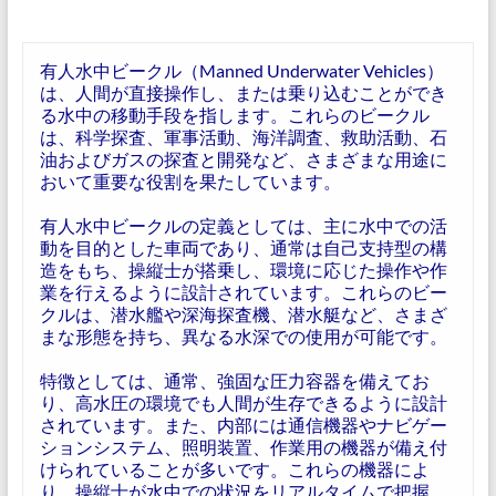
有人水中ビークル（Manned Underwater Vehicles）
は、人間が直接操作し、または乗り込むことができ
る水中の移動手段を指します。これらのビークル
は、科学探査、軍事活動、海洋調査、救助活動、石
油およびガスの探査と開発など、さまざまな用途に
おいて重要な役割を果たしています。
有人水中ビークルの定義としては、主に水中での活
動を目的とした車両であり、通常は自己支持型の構
造をもち、操縦士が搭乗し、環境に応じた操作や作
業を行えるように設計されています。これらのビー
クルは、潜水艦や深海探査機、潜水艇など、さまざ
まな形態を持ち、異なる水深での使用が可能です。
特徴としては、通常、強固な圧力容器を備えてお
り、高水圧の環境でも人間が生存できるように設計
されています。また、内部には通信機器やナビゲー
ションシステム、照明装置、作業用の機器が備え付
けられていることが多いです。これらの機器によ
り、操縦士が水中での状況をリアルタイムで把握