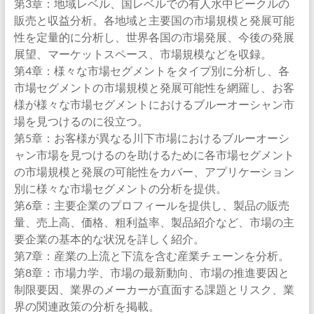
第3章：地域レベル、国レベルでの有人水中ビークルの
販売と収益分析。各地域と主要国の市場規模と発展可能
性を定量的に分析し、世界各国の市場発展、今後の発展
展望、マーケットスペース、市場規模などを収録。
第4章：様々な市場セグメントをタイプ別に分析し、各
市場セグメントの市場規模と発展可能性を網羅し、お客
様が様々な市場セグメントにおけるブルーオーシャン市
場を見つけるのに役立つ。
第5章：お客様が異なる川下市場におけるブルーオーシ
ャン市場を見つけるのを助けるために各市場セグメント
の市場規模と発展の可能性をカバー、アプリケーション
別に様々な市場セグメントの分析を提供。
第6章：主要企業のプロフィールを提供し、製品の販売
量、売上高、価格、粗利益率、製品紹介など、市場の主
要企業の基本的な状況を詳しく紹介。
第7章：産業の上流と下流を含む産業チェーンを分析。
第8章：市場力学、市場の最新動向、市場の推進要因と
制限要因、業界のメーカーが直面する課題とリスク、業
界の関連政策の分析を掲載。