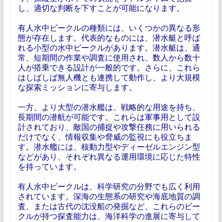
し、適切な判断を下すことが可能になります。
有人水中ビークルの種類には、いくつかの異なる形
態が存在します。代表的なものには、潜水艇と呼ば
れる小型の水中ビークルがあります。潜水艇は、通
常、短期間の作業や調査に使用され、数人から数十
人が搭乗できる設計が一般的です。さらに、これら
はしばしば無人機とも連携して動作し、より大規模
な探索ミッションに寄与します。
一方、より大型の潜水艦は、戦略的な用途を持ち、
長期間の潜航が可能です。これらは軍事用として設
計されており、敵国の捕捉や攻撃任務に用いられる
だけでなく、情報収集や脅威の監視にも役立ちま
す。潜水艦には、核動力型やディーゼルエンジン型
などがあり、それぞれ異なる運用環境に応じた特性
を持っています。
有人水中ビークルは、科学研究の分野でも広く利用
されています。深海の生態系の研究や海底地質の調
査、または古代の沈没船の発掘など、これらのビー
クルが持つ探査能力は、海洋科学の進展に寄与して