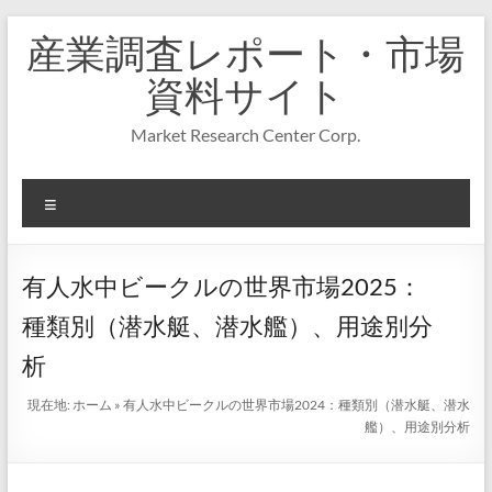
コ
産業調査レポート・市場
ン
テ
資料サイト
ン
ツ
Market Research Center Corp.
へ
ス
キ
メ
ッ
プ
ニ
ュ
ー
有人水中ビークルの世界市場2025：
種類別（潜水艇、潜水艦）、用途別分
析
現在地:
ホーム
»
有人水中ビークルの世界市場2024：種類別（潜水艇、潜水
艦）、用途別分析