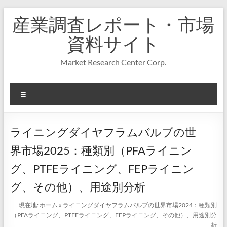
コ
産業調査レポート・市場
ン
テ
資料サイト
ン
ツ
Market Research Center Corp.
へ
ス
キ
メ
ッ
プ
ニ
ュ
ー
ライニングダイヤフラムバルブの世
界市場2025：種類別（PFAライニン
グ、PTFEライニング、FEPライニン
グ、その他）、用途別分析
現在地:
ホーム
»
ライニングダイヤフラムバルブの世界市場2024：種類別
（PFAライニング、PTFEライニング、FEPライニング、その他）、用途別分
析