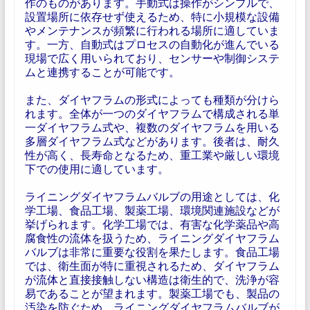
作のものがあります。手動式は操作がシンプルで、
設置場所に依存せず使えるため、特に小規模な設備
やメンテナンスが頻繁に行われる場所に適していま
す。一方、自動式はプロセスの自動化が進んでいる
現場で広く用いられており、センサーや制御システ
ムと連携することが可能です。
また、ダイヤフラムの形式によっても種類が分けら
れます。全体が一つのダイヤフラムで構成される単
一ダイヤフラム式や、複数のダイヤフラムを用いる
多層ダイヤフラム式などがあります。後者は、耐久
性が高く、長寿命となるため、重工業や厳しい環境
下での使用に適しています。
ライニングダイヤフラムバルブの用途としては、化
学工場、食品工場、製薬工場、環境関連施設などが
挙げられます。化学工場では、有害な化学薬品や高
腐食性の流体を扱うため、ライニングダイヤフラム
バルブは非常に重要な役割を果たします。食品工場
では、衛生面が特に重視されるため、ダイヤフラム
が流体と直接接触しない構造は衛生的で、洗浄が容
易であることが望まれます。製薬工場でも、製品の
汚染を防ぐため、ライニングダイヤフラムバルブが