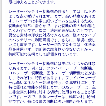
限に抑えることができます。
レーザーバッテリー切断機の特徴としては、以下の
ような点が挙げられます。まず、高い精度がありま
す。レーザーは非常に細いビームを生成するため、
切断面が非常に滑らかで、また切断の際の熱影響も
ごくわずかです。次に、適用範囲が広いことです。
異なる素材や形状に対応できるため、様々なタイプ
のバッテリーに利用可能です。さらに、環境に優し
い点も重要です。レーザー切断プロセスは、化学薬
品を使用せず、切断後の廃棄物が少ないことから、
持続可能な技術として評価されています。
レーザーバッテリー切断機には主にいくつかの種類
があります。例えば、ファイバーレーザー切断機、
CO2レーザー切断機、固体レーザー切断機などがあ
り、それぞれに特性があります。ファイバーレーザ
ーは高いエネルギー効率を持ち、金属材料に対して
特に優れた性能を発揮します。CO2レーザーは、主
に非金属の材料に対する切断に使用されることが多
いです。一方で、固体レーザーは、幅広い利用が可
能ですが、特に金属の切断に強い傾向があります。