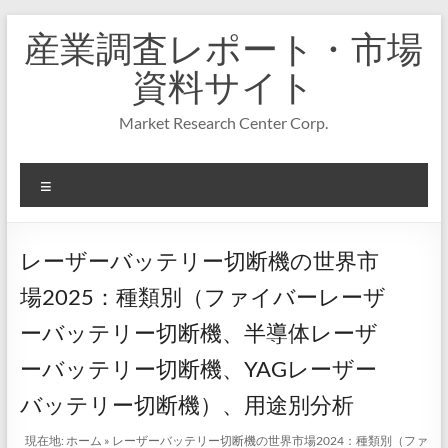
コ
産業調査レポート・市場
ン
テ
資料サイト
ン
ツ
Market Research Center Corp.
へ
ス
キ
メ
ッ
プ
ニ
ュ
ー
レーザーバッテリー切断機の世界市
場2025：種類別（ファイバーレーザ
ーバッテリー切断機、半導体レーザ
ーバッテリー切断機、YAGレーザー
バッテリー切断機）、用途別分析
現在地:
ホーム
»
レーザーバッテリー切断機の世界市場2024：種類別（ファ