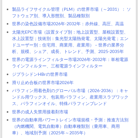
製品ライフサイクル管理（PLM）の世界市場（～2031）： ソ
フトウェア別、導入形態別、製品種類別
世界の染色設備市場2026年-2032年：赤外線、高圧、高温
太陽光EPC市場（設置タイプ別：地上設置型、屋根設置型、
水上設置型；技術別：集光型太陽熱発電、太陽光発電；エン
ドユーザー別：住宅用、商業用、産業用）－世界の業界分
析、規模、シェア、成長、トレンド、予測、2025-2035年
世界の電源ラインフィルター市場2026年-2032年：単相電源
ラインフィルター、三相電源ラインフィルター
ジプラシドンHBrの世界市場
滑り止め合板の世界市場2026年
パラフィン用着色剤のグローバル市場（2026-2036）：キャ
ンドル用ワックス、包装用パラフィン、産業用スラブワック
ス、パラフィンオイル、特殊パラフィンブレンド
世界の成人失禁用接着剤市場
世界の自動車用パワートレイン市場規模・予測：推進方法別
（内燃機関、電気自動車）自動車種類別（乗用車、商用
車）、地域別予測（2025年～2035年）