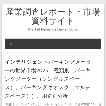
コ
産業調査レポート・市場
ン
テ
資料サイト
ン
ツ
Market Research Center Corp.
へ
ス
キ
メ
ッ
プ
ニ
ュ
ー
インテリジェントパーキングメータ
ーの世界市場2025：種類別（パーキ
ングメーター（シングルスペー
ス）、パーキングキオスク（マルチ
スペース））、用途別分析
現在地:
ホーム
»
インテリジェントパーキングメーターの世界市場2024：種