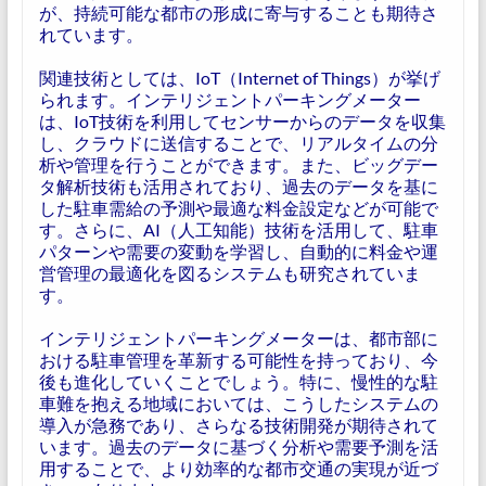
が、持続可能な都市の形成に寄与することも期待さ
れています。
関連技術としては、IoT（Internet of Things）が挙げ
られます。インテリジェントパーキングメーター
は、IoT技術を利用してセンサーからのデータを収集
し、クラウドに送信することで、リアルタイムの分
析や管理を行うことができます。また、ビッグデー
タ解析技術も活用されており、過去のデータを基に
した駐車需給の予測や最適な料金設定などが可能で
す。さらに、AI（人工知能）技術を活用して、駐車
パターンや需要の変動を学習し、自動的に料金や運
営管理の最適化を図るシステムも研究されていま
す。
インテリジェントパーキングメーターは、都市部に
おける駐車管理を革新する可能性を持っており、今
後も進化していくことでしょう。特に、慢性的な駐
車難を抱える地域においては、こうしたシステムの
導入が急務であり、さらなる技術開発が期待されて
います。過去のデータに基づく分析や需要予測を活
用することで、より効率的な都市交通の実現が近づ