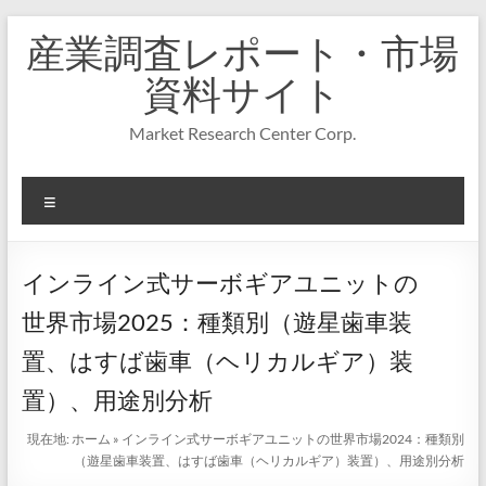
コ
産業調査レポート・市場
ン
テ
資料サイト
ン
ツ
Market Research Center Corp.
へ
ス
キ
メ
ッ
プ
ニ
ュ
ー
インライン式サーボギアユニットの
世界市場2025：種類別（遊星歯車装
置、はすば歯車（ヘリカルギア）装
置）、用途別分析
現在地:
ホーム
»
インライン式サーボギアユニットの世界市場2024：種類別
（遊星歯車装置、はすば歯車（ヘリカルギア）装置）、用途別分析