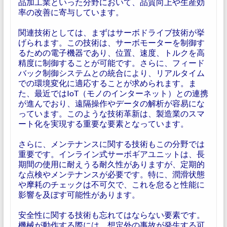
品加工業といった分野において、品質向上や生産効
率の改善に寄与しています。
関連技術としては、まずはサーボドライブ技術が挙
げられます。この技術は、サーボモーターを制御す
るための電子機器であり、位置、速度、トルクを高
精度に制御することが可能です。さらに、フィード
バック制御システムとの統合により、リアルタイム
での環境変化に適応することが求められます。ま
た、最近ではIoT（モノのインターネット）との連携
が進んでおり、遠隔操作やデータの解析が容易にな
っています。このような技術革新は、製造業のスマ
ート化を実現する重要な要素となっています。
さらに、メンテナンスに関する技術もこの分野では
重要です。インライン式サーボギアユニットは、長
期間の使用に耐えうる耐久性がありますが、定期的
な点検やメンテナンスが必要です。特に、潤滑状態
や摩耗のチェックは不可欠で、これを怠ると性能に
影響を及ぼす可能性があります。
安全性に関する技術も忘れてはならない要素です。
機械が動作する際には、想定外の事故が発生する可