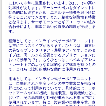
において非常に重宝されています。次に、その高い
効率性があります。モーターの出力をダイレクトに
効果的に伝達するため、エネルギー損失を最小限に
抑えることができます。また、精密な制御性も特徴
となります。サーボモーターとギアユニットの組み
合わせにより、非常に高い位置決め精度が実現しま
す。
種類としては、インライン式サーボギアユニットに
は主に二つのタイプがあります。ひとつは、減速比
の異なるプランタリギア（遊星ギア）です。このタ
イプは、高トルクを必要とするアプリケーションに
おいて効果的です。もうひとつは、ベベルギアやス
トレートギアのような直線的なギア構造を持つもの
で、これらは比較的単純な動作に使用されます。
用途としては、インライン式サーボギアユニット
は、自動化された生産ラインの中で非常に多様な分
野にわたって利用されています。具体的には、ロボ
ットアームやCNC機械、輸送装置、包装機械などに
おいて、その高精度な動作が求められる場面で広く
使用されています。特に、製造業や自動車産業、食