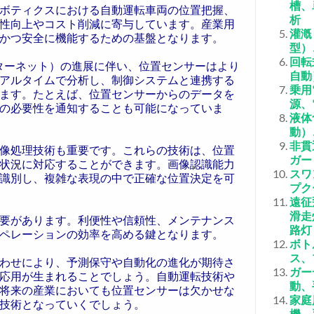
槽、
ボティクスにおける自動運転車両の位置把握、
析
性向上やコスト削減に寄与しています。産業用
灌漑
かつ安全に機能するための基盤となります。
型）
回転
ンターネット）の進展に伴い、位置センサーはより
自動
アルタイムで分析し、制御システムと連携する
乗用
ます。たとえば、位置センサーからのデータを
源、
の必要性を通知することも可能になっていま
液体
動）
非貫
像処理技術も重要です。これらの技術は、位置
ガー
状況に対応することができます。画像認識能力
スワ
識別し、複雑な表現の中で正確な位置決定を可
プク
遠征
滑走
要があります。利便性や信頼性、メンテナンス
路灯
ペレーションの効率を高める鍵となります。
ボト
ス、
合わせにより、予測保守や自動化の進化が期待さ
ガー
応用が生まれることでしょう。自動運転技術や
動、
将来の産業においても位置センサーは欠かせな
家庭
技術となっていくでしょう。
機、