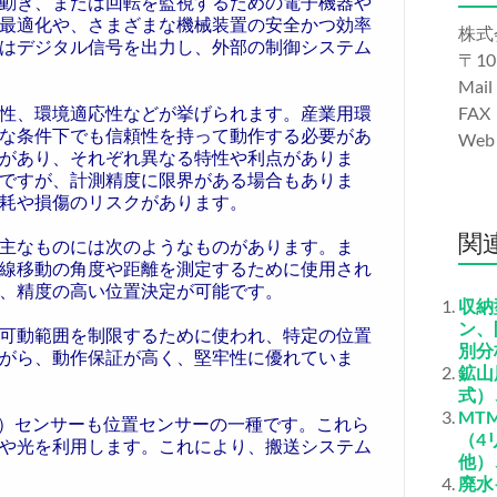
動き、または回転を監視するための電子機器や
最適化や、さまざまな機械装置の安全かつ効率
株式
はデジタル信号を出力し、外部の制御システム
〒10
Mail
性、環境適応性などが挙げられます。産業用環
FAX
な条件下でも信頼性を持って動作する必要があ
We
があり、それぞれ異なる特性や利点がありま
ですが、計測精度に限界がある場合もありま
耗や損傷のリスクがあります。
関
主なものには次のようなものがあります。ま
線移動の角度や距離を測定するために使用され
、精度の高い位置決定が可能です。
収納
ン、
可動範囲を制限するために使われ、特定の位置
別分
がら、動作保証が高く、堅牢性に優れていま
鉱山
式）
MT
定）センサーも位置センサーの一種です。これら
（4
や光を利用します。これにより、搬送システム
他）
廃水