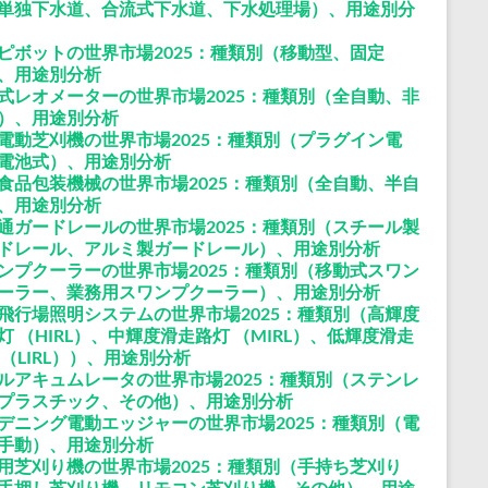
単独下水道、合流式下水道、下水処理場）、用途別分
ピボットの世界市場2025：種類別（移動型、固定
、用途別分析
式レオメーターの世界市場2025：種類別（全自動、非
）、用途別分析
電動芝刈機の世界市場2025：種類別（プラグイン電
電池式）、用途別分析
食品包装機械の世界市場2025：種類別（全自動、半自
、用途別分析
通ガードレールの世界市場2025：種類別（スチール製
ドレール、アルミ製ガードレール）、用途別分析
ンプクーラーの世界市場2025：種類別（移動式スワン
ーラー、業務用スワンプクーラー）、用途別分析
飛行場照明システムの世界市場2025：種類別（高輝度
灯 （HIRL）、中輝度滑走路灯 （MIRL）、低輝度滑走
 （LIRL））、用途別分析
ルアキュムレータの世界市場2025：種類別（ステンレ
プラスチック、その他）、用途別分析
デニング電動エッジャーの世界市場2025：種類別（電
手動）、用途別分析
用芝刈り機の世界市場2025：種類別（手持ち芝刈り
手押し芝刈り機、リモコン芝刈り機、その他）、用途