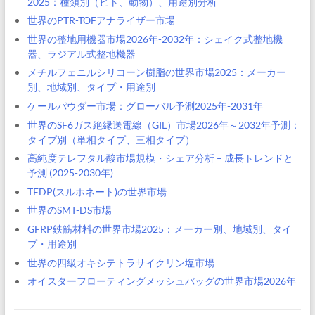
2025：種類別（ヒト、動物）、用途別分析
世界のPTR-TOFアナライザー市場
世界の整地用機器市場2026年-2032年：シェイク式整地機
器、ラジアル式整地機器
メチルフェニルシリコーン樹脂の世界市場2025：メーカー
別、地域別、タイプ・用途別
ケールパウダー市場：グローバル予測2025年-2031年
世界のSF6ガス絶縁送電線（GIL）市場2026年～2032年予測：
タイプ別（単相タイプ、三相タイプ）
高純度テレフタル酸市場規模・シェア分析 – 成長トレンドと
予測 (2025-2030年)
TEDP(スルホネート)の世界市場
世界のSMT-DS市場
GFRP鉄筋材料の世界市場2025：メーカー別、地域別、タイ
プ・用途別
世界の四級オキシテトラサイクリン塩市場
オイスターフローティングメッシュバッグの世界市場2026年