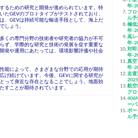
年-2
用するための研究と開発が進められています。特
フロ
いたGEVのプロトタイプがテストされており、
ル予測
は、GEVは持続可能な輸送手段として、海上だ
極低
でしょう。
年-2
高レ
る多くの専門分野の技術者や研究者の協力が不可
年-2
まらず、学際的な研究と技術の発展を促す重要な
対即
開発や運用にあたっては、環境影響評価や社会
年-2
真空
年-2
性能によって、さまざまな分野での応用が期待
走査
広げ続けています。今後、GEVに関する研究が
202
とって身近な存在となることでしょう。地面効
航空
たすことが期待されています。
グロ
40
ーバ
ポー
ル予測