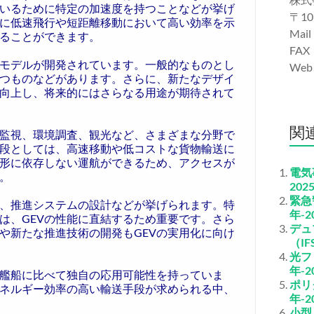
いるために特定の加速度を持つことなどが挙げ
〒10
特に低速飛行や短距離移動において高い効率を示
Mail
ることができます。
FAX
つモデルが開発されています。一般的なものとし
We
つものなどがあります。さらに、新たなデザイ
向上し、将来的にはさらなる用途が期待されて
関
、監視、環境調査、観光など、さまざまな分野で
段としては、高速移動や低コストな貨物輸送に
形に依存しない運航ができるため、アクセスが
電気
。
202
緊急
、推進システムの設計などが挙げられます。特
年-2
は、GEVの性能に直結するため重要です。さら
デュ
や新たな推進技術の開発もGEVの実用化に向け
（I
光フ
年-2
艦船に比べて独自の応用可能性を持っていま
ポリ
ネルギー効率の高い輸送手段が求められる中、
年-2
小型