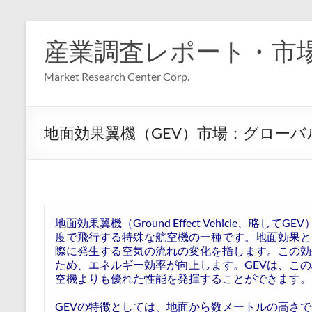
コ
ン
産業調査レポート・市
テ
ン
Market Research Center Corp.
ツ
へ
ス
キ
地面効果翼機（GEV）市場：グローバル予
ッ
プ
地面効果翼機（Ground Effect Vehicle、
度で飛行する特殊な航空機の一種です。地面効果と
際に発生する空気の流れの変化を指します。この効
ため、エネルギー効率が向上します。GEVは、こ
空機よりも優れた性能を発揮することができます。
GEVの特徴としては、地面から数メートルの高さ