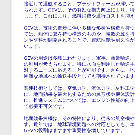
接近して運航すること、プラットフォームが浮いて
られます。GEVは、その有効な揚力向上により、
します。これにより、燃料消費や運行コストを抑え
GEVは、技術の進歩に伴い多様な形状や構造を持
ては、船体に翼を持つ構造のものや、複数の翼を持
ンや材料が開発されることで、運航性能や耐久性が
います。
GEVの用途は多岐にわたります。軍事、商業輸送
の利用が考えられます。特に水面を利用した輸送手
対するニーズに応えることが可能です。さらに、地
困難な地域への輸送手段としても期待されています
関連技術としては、空気力学、流体力学、材料工学
に、地面効果を最大化するための翼形状や機体設計
に、推進システムについては、エンジン性能の向上
て必要不可欠です。
地面効果翼機は、その特性により、従来の航空機や
す。近年では、地球環境問題への対応としても、エ
GEVの役割はますます重要性を増しています。