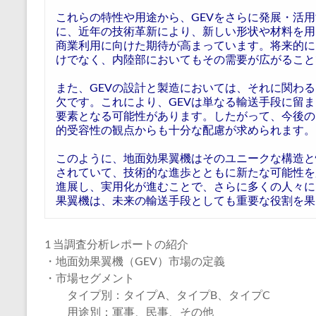
これらの特性や用途から、GEVをさらに発展・活
に、近年の技術革新により、新しい形状や材料を用
商業利用に向けた期待が高まっています。将来的に
けでなく、内陸部においてもその需要が広がること
また、GEVの設計と製造においては、それに関わ
欠です。これにより、GEVは単なる輸送手段に留
要素となる可能性があります。したがって、今後の
的受容性の観点からも十分な配慮が求められます。
このように、地面効果翼機はそのユニークな構造と
されていて、技術的な進歩とともに新たな可能性を
進展し、実用化が進むことで、さらに多くの人々に
果翼機は、未来の輸送手段としても重要な役割を果
1 当調査分析レポートの紹介
・地面効果翼機（GEV）市場の定義
・市場セグメント
タイプ別：タイプA、タイプB、タイプC
用途別：軍事、民事、その他