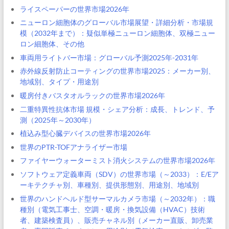
ライスペーパーの世界市場2026年
ニューロン細胞体のグローバル市場展望・詳細分析・市場規
模（2032年まで）：疑似単極ニューロン細胞体、双極ニュー
ロン細胞体、その他
車両用ライトバー市場：グローバル予測2025年-2031年
赤外線反射防止コーティングの世界市場2025：メーカー別、
地域別、タイプ・用途別
暖房付きバスタオルラックの世界市場2026年
二重特異性抗体市場 規模・シェア分析：成長、トレンド、予
測（2025年～2030年）
植込み型心臓デバイスの世界市場2026年
世界のPTR-TOFアナライザー市場
ファイヤーウォーターミスト消火システムの世界市場2026年
ソフトウェア定義車両（SDV）の世界市場（～2033）：E/Eア
ーキテクチャ別、車種別、提供形態別、用途別、地域別
世界のハンドヘルド型サーマルカメラ市場（～2032年）：職
種別（電気工事士、空調・暖房・換気設備（HVAC）技術
者、建築検査員）、販売チャネル別（メーカー直販、卸売業