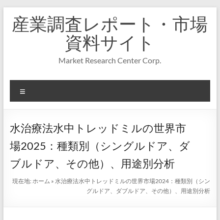
コ
産業調査レポート・市場
ン
テ
資料サイト
ン
ツ
Market Research Center Corp.
へ
ス
キ
メ
ッ
プ
ニ
ュ
ー
水治療法水中トレッドミルの世界市
場2025：種類別（シングルドア、ダ
ブルドア、その他）、用途別分析
現在地:
ホーム
»
水治療法水中トレッドミルの世界市場2024：種類別（シン
グルドア、ダブルドア、その他）、用途別分析