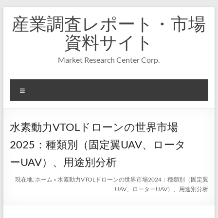
コ
産業調査レポート・市場
ン
テ
資料サイト
ン
ツ
Market Research Center Corp.
へ
ス
キ
メ
ッ
プ
ニ
ュ
ー
水素動力VTOLドローンの世界市場
2025：種類別（固定翼UAV、ロータ
ーUAV）、用途別分析
現在地:
ホーム
»
水素動力VTOLドローンの世界市場2024：種類別（固定翼
UAV、ローターUAV）、用途別分析