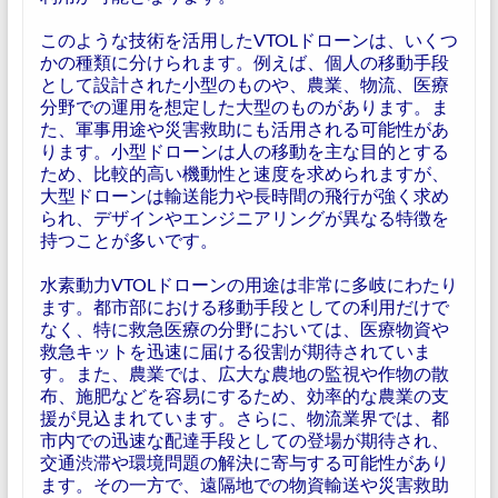
このような技術を活用したVTOLドローンは、いくつ
かの種類に分けられます。例えば、個人の移動手段
として設計された小型のものや、農業、物流、医療
分野での運用を想定した大型のものがあります。ま
た、軍事用途や災害救助にも活用される可能性があ
ります。小型ドローンは人の移動を主な目的とする
ため、比較的高い機動性と速度を求められますが、
大型ドローンは輸送能力や長時間の飛行が強く求め
られ、デザインやエンジニアリングが異なる特徴を
持つことが多いです。
水素動力VTOLドローンの用途は非常に多岐にわたり
ます。都市部における移動手段としての利用だけで
なく、特に救急医療の分野においては、医療物資や
救急キットを迅速に届ける役割が期待されていま
す。また、農業では、広大な農地の監視や作物の散
布、施肥などを容易にするため、効率的な農業の支
援が見込まれています。さらに、物流業界では、都
市内での迅速な配達手段としての登場が期待され、
交通渋滞や環境問題の解決に寄与する可能性があり
ます。その一方で、遠隔地での物資輸送や災害救助