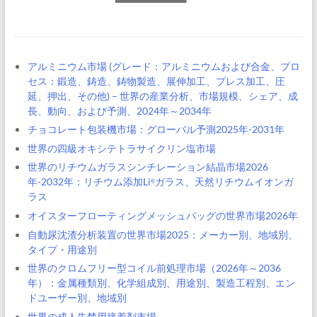
アルミニウム市場 (グレード：アルミニウムおよび合金、プロ
セス：鍛造、鋳造、鋳物製造、展伸加工、プレス加工、圧
延、押出、その他) – 世界の産業分析、市場規模、シェア、成
長、動向、および予測、2024年～2034年
チョコレート包装機市場：グローバル予測2025年-2031年
世界の四級オキシテトラサイクリン塩市場
世界のリチウムガラスシンチレーション結晶市場2026
年-2032年：リチウム添加Li⁶ガラス、天然リチウムイオンガ
ラス
オイスターフローティングメッシュバッグの世界市場2026年
自動尿沈渣分析装置の世界市場2025：メーカー別、地域別、
タイプ・用途別
世界のクロムフリー型コイル前処理市場（2026年～2036
年）：金属種類別、化学組成別、用途別、製造工程別、エン
ドユーザー別、地域別
世界の成人失禁用接着剤市場