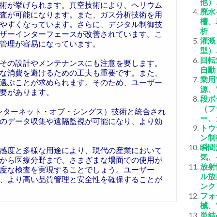
他）
術が挙げられます。真空技術により、ヘリウム
廃水
査が可能になります。また、ガス分析技術を用
槽、
やすくなっています。さらに、デジタル制御技
析
ザーインターフェースが改善されています。こ
灌漑
管理が容易になっています。
型）
回転
その設計やメンテナンスにも注意を要します。
自動
な消費を避けるための工夫も重要です。また、
乗用
選ぶことが求められます。そのため、ユーザー
源、
要があります。
段ボ
（フ
インターネット・オブ・シングス）技術と統合され
ー、
のデータ収集や遠隔監視が可能になり、より効
トウ
ン制
瞬間
感度と多様な用途により、現代の産業において
気、
から医療分野まで、さまざまな場面での使用が
放射
度な検査を実現することでしょう。ユーザー
ル放
、より高い品質管理と安全性を確保することが
ンク
フォ
械、
単結