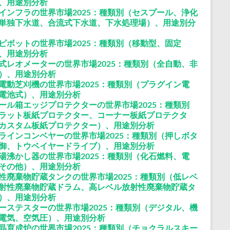
、用途別分析
インフラの世界市場2025：種類別（セスプール、浄化
単独下水道、合流式下水道、下水処理場）、用途別分
ピボットの世界市場2025：種類別（移動型、固定
、用途別分析
式レオメーターの世界市場2025：種類別（全自動、非
）、用途別分析
電動芝刈機の世界市場2025：種類別（プラグイン電
電池式）、用途別分析
ール箱エッジプロテクターの世界市場2025：種類別
ラット板紙プロテクター、コーナー板紙プロテクタ
カスタム板紙プロテクター）、用途別分析
ラインコンベヤーの世界市場2025：種類別（押しボタ
御、トウベイヤードライブ）、用途別分析
湯沸かし器の世界市場2025：種類別（化石燃料、電
その他）、用途別分析
性廃棄物貯蔵タンクの世界市場2025：種類別（低レベ
射性廃棄物貯蔵ドラム、高レベル放射性廃棄物貯蔵タ
）、用途別分析
ーステスターの世界市場2025：種類別（デジタル、機
電気、空気圧）、用途別分析
晶育成炉の世界市場2025：種類別（チョクラルスキー