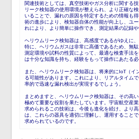
関連技術としては、真空技術やガス分析に関する技
リーク検知器の使用環境が整えられ、より正確な検
いることで、漏れの原因を特定するための情報も得
術の進歩により、検知器自体の性能が向上し、ユー
れにより、より簡単に操作でき、測定結果の記録や
ヘリウムリーク検知器は、高感度であるがゆえに、
特に、ヘリウムガスは非常に高価であるため、無駄
測定環境や試料の性質によって、最適な検査手法を
は十分な知識を持ち、経験をもって操作にあたる必
また、ヘリウムリーク検知器は、将来的にIoT（
る可能性があります。これにより、リアルタイムで
率的で迅速な漏れ検出が実現するでしょう。
まとめますと、ヘリウムリーク検知器は、その高い
極めて重要な役割を果たしています。宇宙航空産業
求められるこの技術は、今後も進化を続け、より高
は、これらの器具を適切に理解し、運用することで
求められているのです。