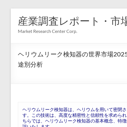
コ
ン
産業調査レポート・市
テ
ン
Market Research Center Corp.
ツ
へ
ス
キ
ヘリウムリーク検知器の世界市場20
ッ
プ
途別分析
ヘリウムリーク検知器は、ヘリウムを用いて密閉さ
す。この技術は、高度な精密性と信頼性を求められ
ちらでは、ヘリウムリーク検知器の基本概念、特徴
説いたします。