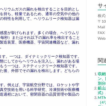
サ
ヘリウムガスの漏れを検出することを目的とし
を持ち、軽量であるため、通常の空気中の他の
株式
の特性を利用して、ヘリウムリーク検知器は漏
〒10
Mail
感度が挙げられます。多くの場合、ヘリウムリ
FAX
リットル毎秒）またはそれ以下の漏れ率を検出すること
We
製造装置、医療機器、宇宙関連機器など、漏れ
。
ます。一つは、ダイナミックリーク検知器です。
関
態にしてからヘリウムを注入し、漏れがある場
もう一つは、ステティックリーク検知器です。
た後、外部でその漏れを検出します。どちらの
収納
ン、
別分
す。例えば、宇宙航空分野では、ロケットや宇
鉱山
真空技術を用いる科学研究、冷凍技術や医療機
式）
造過程において、密閉容器の品質管理や製品の
MT
（4