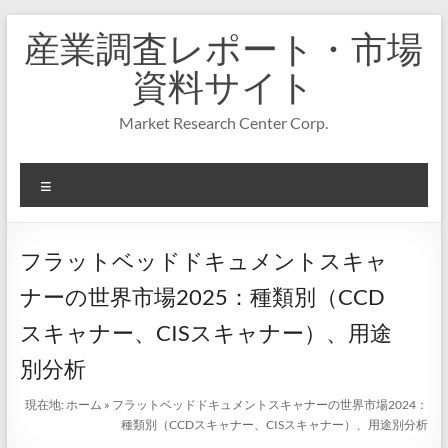
コ
産業調査レポート・市場
ン
テ
資料サイト
ン
ツ
Market Research Center Corp.
へ
ス
キ
メ
ッ
プ
ニ
ュ
ー
フラットベッドドキュメントスキャ
ナーの世界市場2025：種類別（CCD
スキャナー、CISスキャナー）、用途
別分析
現在地:
ホーム
»
フラットベッドドキュメントスキャナーの世界市場2024：
種類別（CCDスキャナー、CISスキャナー）、用途別分析