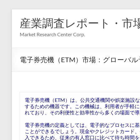
コ
ン
産業調査レポート・市
テ
ン
Market Research Center Corp.
ツ
へ
ス
キ
電子券売機（ETM）市場：グローバル予測
ッ
プ
電子券売機（ETM）は、公共交通機関や娯楽施設
するための機器です。この機械は、利用者が手軽に
れており、その利便性と効率性から多くの場面で導
電子券売機の定義としては、電子的なプロセスに基
ことができるでしょう。現金やクレジットカード、
入できるため、従来の有人窓口に比べて待ち時間を