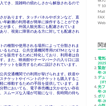
入でき、混雑時の煩わしさから解放されるので
〒10
Mail
さがあります。タッチパネルやボタンなど、直
FAX
い年齢層の利用者が簡単に操作することができ
We
とが多く、外国人観光客にも配慮されていま
あり、視覚に障害のある方に対しても配慮され
関
トの種類や使用される場所によって分類されま
いるものは、公共交通機関専用のETMとなりま
どを販売するために特化しており、利用者は自
電気
す。また、映画館やテーマパークの入り口に設
202
チケットを販売するために設計されています。
緊急
年-2
公共交通機関での利用が挙げられます。鉄道や
デュ
スチケットやイベントのチケットも購入するこ
（I
軽に移動するための手段を提供しています。ま
光フ
分野においても、電子券売機は欠かせない存在
年-2
、スムーズな入場が可能になり、長時間の待ち
ポリ
年-2
小型