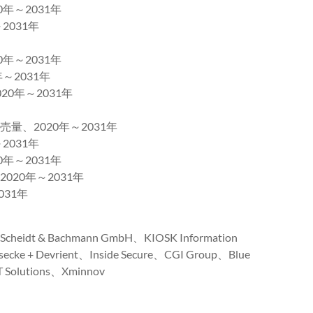
～2031年
031年
～2031年
2031年
0年～2031年
、2020年～2031年
031年
～2031年
20年～2031年
31年
Scheidt & Bachmann GmbH、KIOSK Information
secke + Devrient、Inside Secure、CGI Group、Blue
IT Solutions、Xminnov