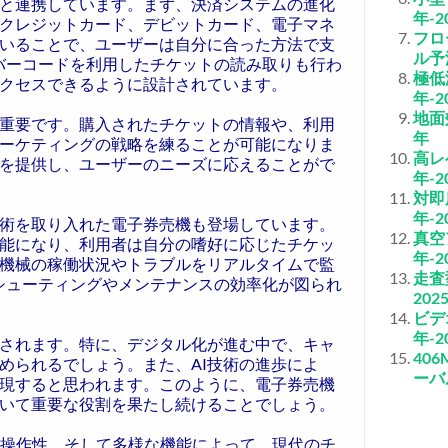
と連携しています。まず、決済システムの進化
年-2
クレジットカード、デビットカード、電子マネ
フロ
いることで、ユーザーは自分に合った方法で支
ル予測
バーコードを利用したチケットの読み取りも行わ
極低
クセスできるように設計されています。
年-2
地面
重要です。購入されたチケットの情報や、利用
年
ーケティングの戦略を練ることが可能になりま
高レ
を提供し、ユーザーのニーズに応えることがで
年-2
対即
年-2
技術を取り入れた電子券売機も登場しています。
真空
能になり、利用者は自分の嗜好に応じたチケッ
年-2
機械の稼働状況やトラブルをリアルタイムで監
走査
ルシューティングやメンテナンスの効率化が図られ
202
ビデ
年-2
されます。特に、デジタル化が進む中で、キャ
40
められるでしょう。また、AI技術の進歩によ
ーバ
現すると思われます。このように、電子券売機
いて重要な役割を果たし続けることでしょう。
、操作性、そして多様な機能によって、現代のチ