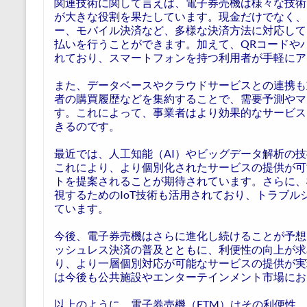
関連技術に関して言えば、電子券売機は様々な技術
が大きな役割を果たしています。現金だけでなく、
ー、モバイル決済など、多様な決済方法に対応して
払いを行うことができます。加えて、QRコードや
れており、スマートフォンを持つ利用者が手軽にア
また、データベースやクラウドサービスとの連携も
者の購買履歴などを集約することで、需要予測やマ
す。これによって、事業者はより効果的なサービス
きるのです。
最近では、人工知能（AI）やビッグデータ解析の
これにより、より個別化されたサービスの提供が可
トを提案されることが期待されています。さらに、
視するためのIoT技術も活用されており、トラブ
ています。
今後、電子券売機はさらに進化し続けることが予想
ッシュレス決済の普及とともに、利便性の向上が求
り、より一層個別対応が可能なサービスの提供が実
は今後も公共施設やエンターテインメント市場にお
以上のように、電子券売機（ETM）はその利便性