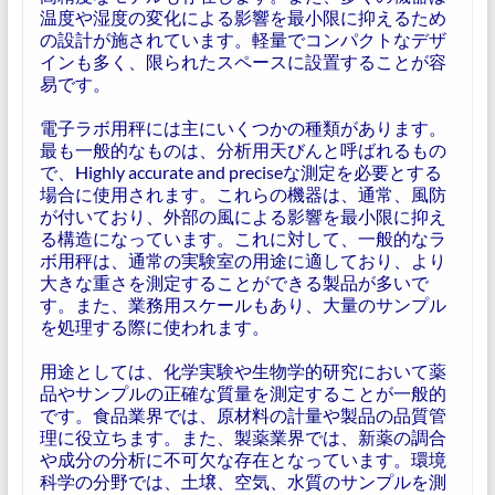
温度や湿度の変化による影響を最小限に抑えるため
の設計が施されています。軽量でコンパクトなデザ
インも多く、限られたスペースに設置することが容
易です。
電子ラボ用秤には主にいくつかの種類があります。
最も一般的なものは、分析用天びんと呼ばれるもの
で、Highly accurate and preciseな測定を必要とする
場合に使用されます。これらの機器は、通常、風防
が付いており、外部の風による影響を最小限に抑え
る構造になっています。これに対して、一般的なラ
ボ用秤は、通常の実験室の用途に適しており、より
大きな重さを測定することができる製品が多いで
す。また、業務用スケールもあり、大量のサンプル
を処理する際に使われます。
用途としては、化学実験や生物学的研究において薬
品やサンプルの正確な質量を測定することが一般的
です。食品業界では、原材料の計量や製品の品質管
理に役立ちます。また、製薬業界では、新薬の調合
や成分の分析に不可欠な存在となっています。環境
科学の分野では、土壌、空気、水質のサンプルを測