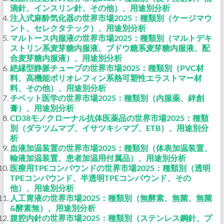
滴針、インスリン針、その他）、用途別分析
注入式麻酔気化器の世界市場2025：種類別（ケージマウ
ント、セレクタテック）、用途別分析
マルトース内服液の世界市場2025：種類別（マルトデキ
ストリン系麦芽糖内服液、ブドウ糖系麦芽糖内服液、配
合麦芽糖内服液）、用途別分析
絶縁型静脈チューブの世界市場2025：種類別（PVC材
料、高機能ポリオレフィン系熱可塑性エラストマー材
料、その他）、用途別分析
チベット医学の世界市場2025：種類別（内服薬、絆創
膏）、用途別分析
CD38モノクローナル抗体医薬品の世界市場2025：種類
別（ダラツムマブ、イサツキシマブ、ETB）、用途別分
析
血液加温装置の世界市場2025：種類別（体表加温装置、
輸液加温装置、患者加温用付属品）、用途別分析
医療用TPEコンパウンドの世界市場2025：種類別（透明
TPEコンパウンド、半透明TPEコンパウンド、その
他）、用途別分析
人工胃液の世界市場2025：種類別（無酵素、無菌、無菌
&酵素無）、用途別分析
腹腔内針の世界市場2025：種類別（ステンレス鋼針、プ