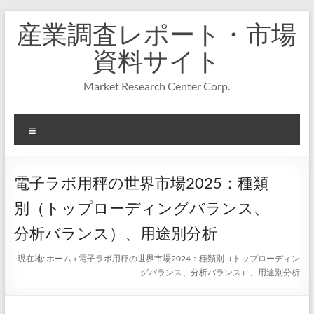
コ
産業調査レポート・市場
ン
テ
資料サイト
ン
ツ
Market Research Center Corp.
へ
ス
キ
メ
ッ
プ
ニ
ュ
ー
電子ラボ用秤の世界市場2025：種類
別（トップローディングバランス、
分析バランス）、用途別分析
現在地:
ホーム
»
電子ラボ用秤の世界市場2024：種類別（トップローディン
グバランス、分析バランス）、用途別分析