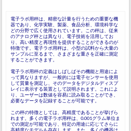
電子ラボ用秤は、精密な計量を行うための重要な機
器であり、化学実験、製薬、食品分析、環境科学な
どの分野で広く使用されています。この秤は、従来
のアナログ秤とは異なり、電子技術を活用してお
り、高い精度と再現性を提供することができるのが
特徴です。電子ラボ用秤は、小型の試料から大量の
サンプルに至るまで、さまざまな重さを正確に測定
することができます。
電子ラボ用秤の定義はしばしばその機能と用途によ
って異なりますが、一般的には電子センサーを使用
して質量を測定し、そのデータをデジタルディスプ
レイに表示する装置として説明されます。これによ
り、ユーザーは数値を容易に読み取ることができ、
必要なデータを記録することが可能です。
この秤の特徴としては、高精度であることが挙げら
れます。多くの電子ラボ用秤は、0.001グラム単位ま
での測定が可能であり、特定の用途に応じてさらに
高精度なモデルも存在します。また、多くの機器は