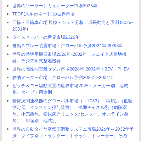
世界のソーラーシミュレーター市場2026年
TEDP(スルホネート)の世界市場
四輪・三輪車市場 規模・シェア分析：成長動向と予測 (2026-
2031年)
ライスペーパーの世界市場2026年
自動スプレー装置市場：グローバル予測2024年-2030年
世界の整地用機器市場2026年-2032年：シェイク式整地機
器、ラジアル式整地機器
世界の高性能電気セダン市場2026年-2032年：BEV、PHEV
静的メーター市場：グローバル予測2025年-2031年
ピッチ＆ヨー駆動装置の世界市場2025：メーカー別、地域
別、タイプ・用途別
糖尿病関連機器のグローバル市場（～2033）：種類別（血糖
測定器、インスリン投与装置）、流通チャネル別（病院薬
局、小売薬局、糖尿病クリニック/センター、オンライン薬
局）、用途別、地域別
世界の自動タイヤ空気圧調整システム市場2026年～2032年予
測：タイプ別（トラクター、トラック、トレーラー、その