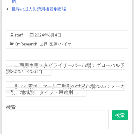
他）
世界の成人失禁用接着剤市場
staff
2024年6月4日
QYResearch
,
世界
,
医療/バイオ
←
商用車用スタビライザーバー市場：グローバル予
測2025年-2031年
非フッ素ポリマー加工助剤の世界市場2025：メーカ
ー別、地域別、タイプ・用途別
→
検索
検索