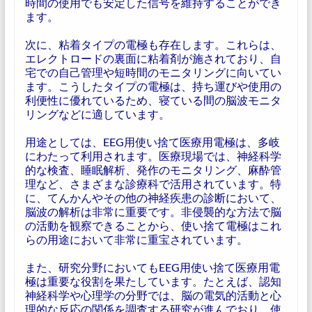
時間の使用でも安定した信号を維持することができ
ます。
次に、粘着タイプの電極も存在します。これらは、
エレクトロードの裏面に粘着剤が施されており、自
宅での自己管理や短時間のモニタリングに向いてい
ます。こうしたタイプの電極は、持ち運びや使用の
利便性に優れているため、寝ている間の脳波モニタ
リングなどに適しています。
用途としては、EEG用使い捨て医療用電極は、多岐
にわたって利用されます。医療現場では、神経科学
的な検査、睡眠解析、発作のモニタリング、麻酔管
理など、さまざまな診療科で活用されています。特
に、てんかんやその他の神経疾患の診断において、
脳波の解析は非常に重要です。非侵襲的な方法で脳
の活動を観察できることから、使い捨て電極はこれ
らの用途において非常に重宝されています。
また、研究分野においてもEEG用使い捨て医療用電
極は重要な役割を果たしています。たとえば、認知
神経科学や心理学の分野では、脳の電気的活動と心
理的な反応の関係を調査する研究が進んでおり、使