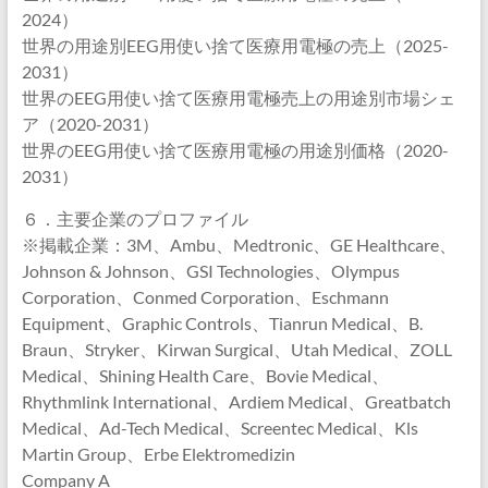
2024）
世界の用途別EEG用使い捨て医療用電極の売上（2025-
2031）
世界のEEG用使い捨て医療用電極売上の用途別市場シェ
ア（2020-2031）
世界のEEG用使い捨て医療用電極の用途別価格（2020-
2031）
６．主要企業のプロファイル
※掲載企業：3M、Ambu、Medtronic、GE Healthcare、
Johnson & Johnson、GSI Technologies、Olympus
Corporation、Conmed Corporation、Eschmann
Equipment、Graphic Controls、Tianrun Medical、B.
Braun、Stryker、Kirwan Surgical、Utah Medical、ZOLL
Medical、Shining Health Care、Bovie Medical、
Rhythmlink International、Ardiem Medical、Greatbatch
Medical、Ad-Tech Medical、Screentec Medical、Kls
Martin Group、Erbe Elektromedizin
Company A