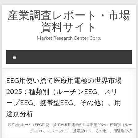
コ
産業調査レポート・市場
ン
テ
資料サイト
ン
ツ
Market Research Center Corp.
へ
ス
キ
メ
ッ
プ
ニ
ュ
ー
EEG用使い捨て医療用電極の世界市場
2025：種類別（ルーチンEEG、スリ
ープEEG、携帯型EEG、その他）、用
途別分析
現在地:
ホーム
»
EEG用使い捨て医療用電極の世界市場2024：種類別（ルー
チンEEG、スリープEEG、携帯型EEG、その他）、用途別分析