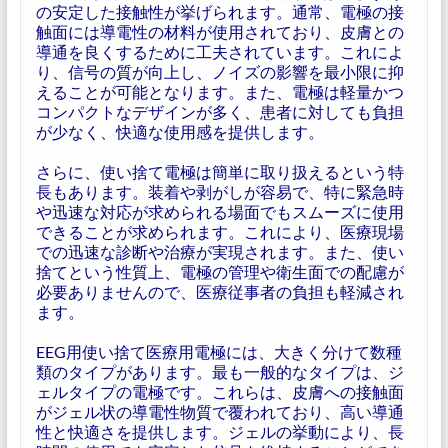
の安定した接触性が挙げられます。通常、電極の接
触面には導電性の材料が使用されており、皮膚との
導通を良くするために工夫されています。これによ
り、信号の質が向上し、ノイズの影響を最小限に抑
えることが可能となります。また、電極は軽量かつ
コンパクトなデザインが多く、患者に対しても負担
が少なく、快適な使用感を提供します。
さらに、使い捨て電極は簡単に取り扱えるという特
長もあります。装着や剥がしが容易で、特に緊急時
や迅速な対応が求められる場面でもスムーズに使用
できることが求められます。これにより、医療現場
での迅速な診断や治療が実現されます。また、使い
捨てという性質上、電極の管理や衛生面での配慮が
必要ありませんので、医療従事者の負担も軽減され
ます。
EEG用使い捨て医療用電極には、大きく分けて数種
類のタイプがあります。最も一般的なタイプは、ジ
ェルタイプの電極です。これらは、皮膚への接触面
がジェル状の導電性物質で覆われており、高い導通
性と快適さを提供します。ジェルの挙動により、長