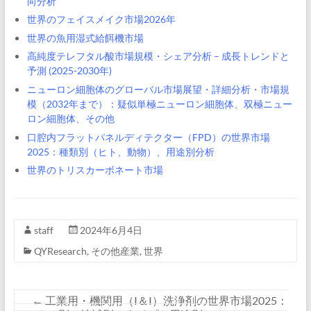
向分析
世界のフェイスメイク市場2026年
世界の魚用湿式給餌機市場
高純度テレフタル酸市場規模・シェア分析 – 成長トレンドと
予測 (2025-2030年)
ニューロン細胞体のグローバル市場展望・詳細分析・市場規
模（2032年まで）：疑似単極ニューロン細胞体、双極ニュー
ロン細胞体、その他
口腔内フラットパネルディテクター（FPD）の世界市場
2025：種類別（ヒト、動物）、用途別分析
世界のトリスカーボネート市場
staff
2024年6月4日
QYResearch
,
その他産業
,
世界
←
工業用・機関用（I＆I）洗浄剤の世界市場2025：