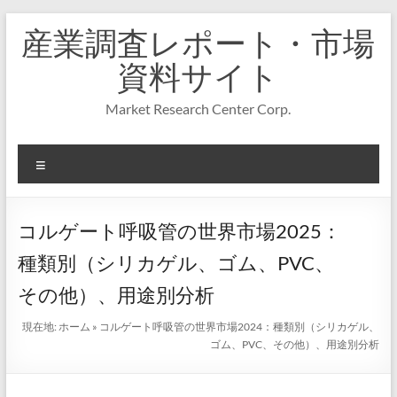
コ
産業調査レポート・市場
ン
テ
資料サイト
ン
ツ
Market Research Center Corp.
へ
ス
キ
メ
ッ
プ
ニ
ュ
ー
コルゲート呼吸管の世界市場2025：
種類別（シリカゲル、ゴム、PVC、
その他）、用途別分析
現在地:
ホーム
»
コルゲート呼吸管の世界市場2024：種類別（シリカゲル、
ゴム、PVC、その他）、用途別分析