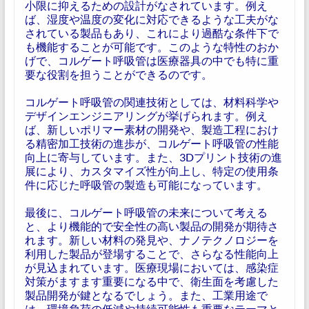
小限に抑えるための設計がなされています。例え
ば、湿度や温度の変化に対応できるような工夫がな
されている製品もあり、これにより過酷な条件下で
も機能することが可能です。このような特性のおか
げで、コルゲート呼吸管は医療器具の中でも特に重
要な役割を担うことができるのです。
コルゲート呼吸管の関連技術としては、材料科学や
デザインエンジニアリングが挙げられます。例え
ば、新しいポリマー素材の開発や、製造工程におけ
る精密加工技術の進歩が、コルゲート呼吸管の性能
向上に寄与しています。また、3Dプリント技術の進
展により、カスタマイズ性が向上し、特定の使用条
件に応じた呼吸管の製造も可能になっています。
最後に、コルゲート呼吸管の未来について考える
と、より機能的で安全性の高い製品の開発が期待さ
れます。新しい材料の発見や、ナノテクノロジーを
利用した製品が登場することで、さらなる性能向上
が見込まれています。医療現場においては、感染症
対策がますます重要になる中で、衛生面を考慮した
製品開発が鍵となるでしょう。また、工業用途で
は、環境負荷の低減や持続可能性も重要なテーマと