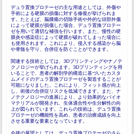
デュラ置換プロテーゼの主な用途としては、外傷や
手術による硬膜の損傷に対する修復が挙げられま
す。たとえば、脳腫瘍の切除手術や外的な頭部外傷
によって硬膜が損傷した場合、デュラ置換プロテー
ゼを用いて適切な補強を行います。また、慢性の硬
膜炎や感染症によって硬膜が破れてしまった場合に
も使用されます。これにより、侵入する感染から脳
や脊髄を守り、合併症を防ぐことができます。
関連する技術としては、3Dプリンティングやナノテ
クノロジーが挙げられます。3Dプリンティングを用
いることで、患者の解剖学的構造に基づいたカスタ
ムメイドのデュラ置換プロテーゼを製造することが
可能になりました。これにより、フィット感が向上
し、術後の合併症リスクを低減できます。また、ナ
ノテクノロジーの進展により、より効果的なバイオ
マテリアルが開発され、生体適合性や生分解性の向
上が図られています。これらの技術は、デュラ置換
プロテーゼの機能性を高め、患者の治療成績を向上
させる重要な要素となっています。
今後の展望としては、デュラ置換プロテーゼのさら