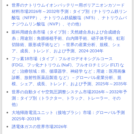
世界のナトリウムイオンバッテリー用ポリアニオンカソード
材料市場2026年～2032年予測：タイプ別（ナトリウム鉄リン
酸塩（NFPP）、ナトリウム鉄硫酸塩（NFS）、ナトリウムバ
ナジウムリン酸塩（NVP）、その他）
眼科用縫合糸市場（タイプ別：天然縫合糸および合成縫合
糸；用途別：角膜移植手術、白内障手術、硝子体手術、虹彩
切除術、眼形成手術など）－世界の産業分析、規模、シェ
ア、成長、トレンド、および予測、2024-2034年
フッ素18市場（タイプ：フルオロデオキシグルコース
(FDG)、フッ化ナトリウム (NaF)、フルオロチミジン (FLT) な
ど；治療領域：癌、循環器学、神経学 など；用途：医用画像
診断、放射性医薬品製造 など）－グローバル産業分析、規
模、シェア、成長、トレンド、および予測、2025年～2035年
世界の自動タイヤ空気圧調整システム市場2026年～2032年予
測：タイプ別（トラクター、トラック、トレーラー、その
他）
大地帰路電流ユニット（接地ブラシ）市場：グローバル予測
2025年-2031年
誘電体ガスの世界市場2026年