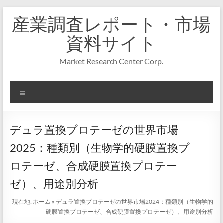
コ
産業調査レポート・市場
ン
テ
資料サイト
ン
ツ
Market Research Center Corp.
へ
ス
キ
メ
ッ
プ
ニ
ュ
ー
デュラ置換プロテーゼの世界市場
2025：種類別（生物学的硬膜置換プ
ロテーゼ、合成硬膜置換プロテー
ゼ）、用途別分析
現在地:
ホーム
»
デュラ置換プロテーゼの世界市場2024：種類別（生物学的
硬膜置換プロテーゼ、合成硬膜置換プロテーゼ）、用途別分析