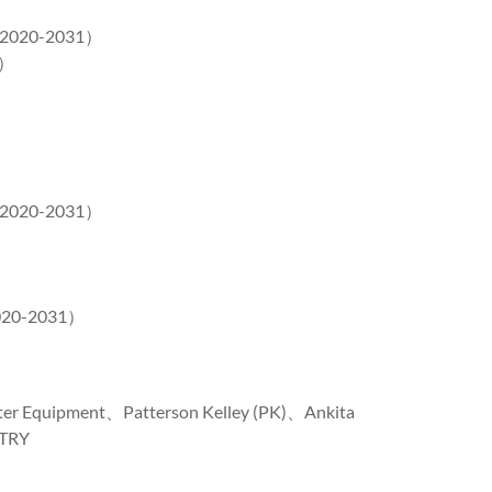
0-2031）
）
0-2031）
-2031）
quipment、Patterson Kelley (PK)、Ankita
STRY