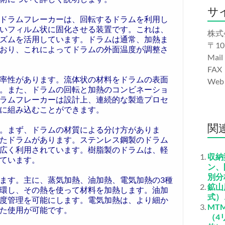
サ
ドラムフレーカーは、回転するドラムを利用し
いフィルム状に固化させる装置です。これは、
株式
ズムを活用しています。ドラムは通常、加熱ま
〒10
おり、これによってドラムの外面温度が調整さ
Mail
FAX
率性があります。流体状の材料をドラムの表面
We
。また、ドラムの回転と加熱のコンビネーショ
ラムフレーカーは設計上、連続的な製造プロセ
に組み込むことができます。
関
。まず、ドラムの材質による分け方がありま
たドラムがあります。ステンレス鋼製のドラム
広く利用されています。樹脂製のドラムは、軽
収納
ています。
ン、
別分
ます。主に、蒸気加熱、油加熱、電気加熱の3種
鉱山
環し、その熱を使って材料を加熱します。油加
式）
度管理を可能にします。電気加熱は、より細か
MT
た使用が可能です。
（4