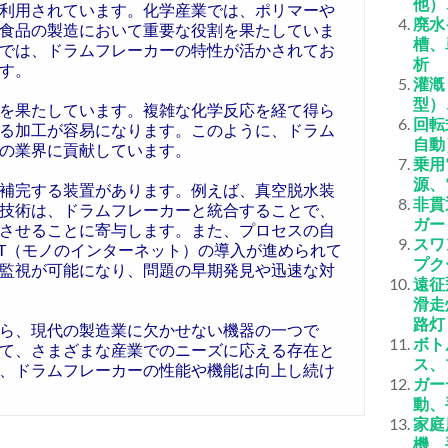
他）
利用されています。化学産業では、ポリマーや
廃水
食品の製造において重要な役割を果たしていま
槽、
では、ドラムフレーカーの特性が活かされてお
析
す。
灌漑
型）
を果たしています。複雑な化学反応を経て得ら
回転
る加工が容易になります。このように、ドラム
自動
の業界に貢献しています。
乗用
源、
補完する装置があります。例えば、真空脱水装
非貫
技術は、ドラムフレーカーと統合することで、
ガー
させることに寄与します。また、プロセスの自
スワ
oT（モノのインターネット）の導入が進められて
プク
監視が可能になり、問題の早期発見や迅速な対
遠征
滑走
路灯
ら、現代の製造業に欠かせない機器の一つで
ボト
て、さまざまな産業でのニーズに応える存在と
ス、
、ドラムフレーカーの性能や機能は向上し続け
ガー
動、
家庭
機、