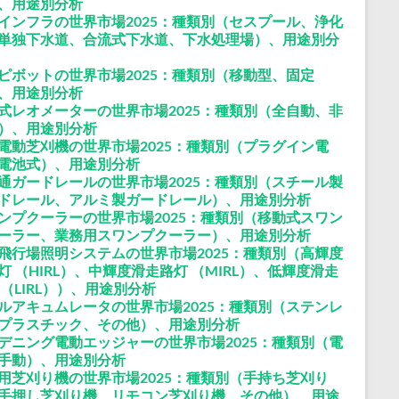
、用途別分析
インフラの世界市場2025：種類別（セスプール、浄化
単独下水道、合流式下水道、下水処理場）、用途別分
ピボットの世界市場2025：種類別（移動型、固定
、用途別分析
式レオメーターの世界市場2025：種類別（全自動、非
）、用途別分析
電動芝刈機の世界市場2025：種類別（プラグイン電
電池式）、用途別分析
通ガードレールの世界市場2025：種類別（スチール製
ドレール、アルミ製ガードレール）、用途別分析
ンプクーラーの世界市場2025：種類別（移動式スワン
ーラー、業務用スワンプクーラー）、用途別分析
飛行場照明システムの世界市場2025：種類別（高輝度
灯 （HIRL）、中輝度滑走路灯 （MIRL）、低輝度滑走
 （LIRL））、用途別分析
ルアキュムレータの世界市場2025：種類別（ステンレ
プラスチック、その他）、用途別分析
デニング電動エッジャーの世界市場2025：種類別（電
手動）、用途別分析
用芝刈り機の世界市場2025：種類別（手持ち芝刈り
手押し芝刈り機、リモコン芝刈り機、その他）、用途