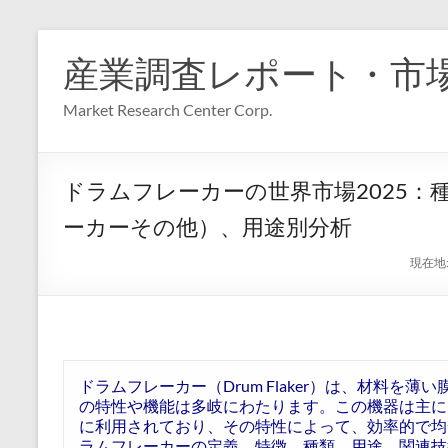
コ
ン
産業調査レポート・市
テ
ン
Market Research Center Corp.
ツ
へ
ス
キ
ドラムフレーカーの世界市場2025
ッ
プ
ーカーその他）、用途別分析
現在地
ドラムフレーカー（Drum Flaker）は、材料
の特性や機能は多岐にわたります。この機器は主に
に利用されており、その特性によって、効率的で均
ラムフレーカーの定義、特徴、種類、用途、関連技