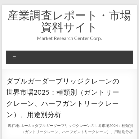
コ
産業調査レポート・市場
ン
テ
資料サイト
ン
ツ
Market Research Center Corp.
へ
ス
キ
メ
ッ
プ
ニ
ュ
ー
ダブルガーダーブリッジクレーンの
世界市場2025：種類別（ガントリー
クレーン、ハーフガントリークレー
ン）、用途別分析
現在地:
ホーム
»
ダブルガーダーブリッジクレーンの世界市場2024：種類別
（ガントリークレーン、ハーフガントリークレーン）、用途別分析