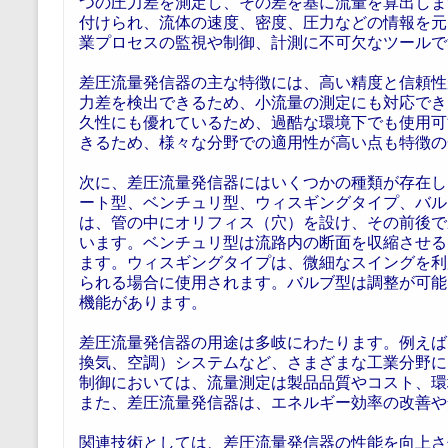
つの圧力差を測定し、その差を基に流量を算出しま
付けられ、流体の速度、密度、圧力などの情報を元
業プロセスの監視や制御、計測に不可欠なツールで
差圧流量発信器の主な特徴には、高い精度と信頼性
力差を検出できるため、小流量の測定にも対応でき
久性にも優れているため、過酷な環境下でも使用可
きるため、様々な分野での適用性が高い点も特徴の
次に、差圧流量発信器にはいくつかの種類が存在し
ート型、ベンチュリ型、ウィスギングタイプ、バル
は、管の中にオリフィス（穴）を設け、その前後で
います。ベンチュリ型は流路内の断面を収縮させる
ます。ウィスギングタイプは、微細なスイングを利
られる場合に使用されます。バルブ型は調整が可能
機能があります。
差圧流量発信器の用途は多岐にわたります。例えば
換気、空調）システムなど、さまざまな工業分野に
制御においては、流量測定は製品品質やコスト、環
また、差圧流量発信器は、エネルギー効率の改善や
関連技術としては、差圧流量発信器の性能を向上さ