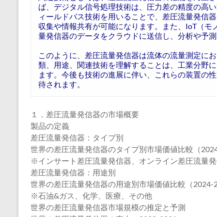
ば、デジタル信号処理技術は、圧力差の精度の高い
ィールドバス技術を用いることで、差圧流量発信器
収集や情報共有が可能になります。また、IoT（
量発信器のデータをクラウドに送信し、分析や予測
このように、差圧流量発信器は流体の流量測定にお
類、用途、関連技術を理解することは、工業分野に
ます。今後も技術の進展に伴い、これらの装置の性
待されます。
１．差圧流量発信器の市場概要
製品の定義
差圧流量発信器：タイプ別
世界の差圧流量発信器のタイプ別市場価値比較（2024-
※インサート差圧流量発信器、オンライン差圧流量発
差圧流量発信器：用途別
世界の差圧流量発信器の用途別市場価値比較（2024-2
※石油&ガス、化学、医療、その他
世界の差圧流量発信器市場規模の推定と予測