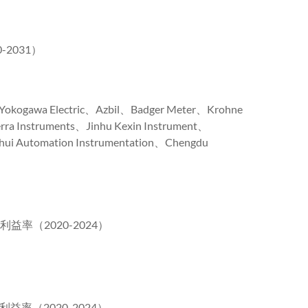
2031）
awa Electric、Azbil、Badger Meter、Krohne
rra Instruments、Jinhu Kexin Instrument、
nhui Automation Instrumentation、Chengdu
益率（2020-2024）
益率（2020-2024）