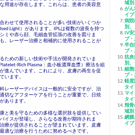
域別
な用途が存在します。これらは、患者の美容意
がん
イプ
病院
合わせて使用されることが多い技術がいくつか
別、
lsed Light）があります。IPLは複数の波長を持つ
IV
シミや赤ら顔、毛細血管拡張の改善を図りま
プ・
も、レーザー治療と相補的に使用されることが
半自
プ・
抗炎
るための新しい技術や手法が開発されていま
別、
let-Rich Plasma：血小板濃厚血漿）療法を組
細胞
が進んでいます。これにより、皮膚の再生を促
プ・
ています。
軽度
タイ
科レーザーデバイスは一般的に安全ですが、治
マイ
適切なアフターケアを行うことが重要で、日焼
タイ
があります。
頬骨
域別
康と美を守るための多様な選択肢を提供してい
網膜
バイスが登場し、さらなる改善が期待されま
イプ
治療が提供されることが望まれています。皮膚
最適な治療を行うために努めるべきです。