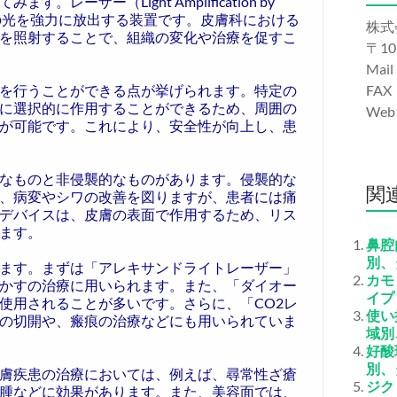
ーザー（Light Amplification by
）は、特定の波長の光を強力に放出する装置です。皮膚科における
株式
を照射することで、組織の変化や治療を促すこ
〒10
Mail
を行うことができる点が挙げられます。特定の
FAX
に選択的に作用することができるため、周囲の
We
が可能です。これにより、安全性が向上し、患
なものと非侵襲的なものがあります。侵襲的な
関
、病変やシワの改善を図りますが、患者には痛
デバイスは、皮膚の表面で作用するため、リス
ます。
鼻腔
別、
ます。まずは「アレキサンドライトレーザー」
カモ
かすの治療に用いられます。また、「ダイオー
イプ
使用されることが多いです。さらに、「CO2レ
使い
の切開や、瘢痕の治療などにも用いられていま
域別
好酸
別、
膚疾患の治療においては、例えば、尋常性ざ瘡
ジク
腫などに効果があります。また、美容面では、