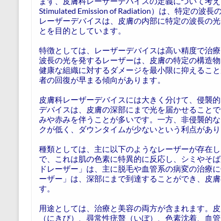
まず、皮膚科レーザーデバイスの定義について考えてみます。レ
Stimulated Emission of Radiation
レーザーデバイスは、皮膚の内部に特定の波長の光
とを目的としています。
特徴としては、レーザーデバイスは高い精度で治療
波長の光を発するレーザーは、皮膚の特定の構造物
健康な組織に対するダメージを最小限に抑えること
者の回復が早まる傾向があります。
皮膚科レーザーデバイスには大きく分けて、侵襲的
デバイスは、皮膚の深部にまで光を届かせることで
みや赤みを伴うことが多いです。一方、非侵襲的な
クが低く、ダウンタイムが少ないという利点があり
種類としては、主に以下のようなレーザーが存在し
で、これは肌の色素に特異的に反応し、シミやそば
ドレーザー」は、主に脱毛や血管系の病変の治療に
ーザー」は、深部にまで到達することができ、皮膚
す。
用途としては、治療と美容の両方が含まれます。皮
（にきび）、尋常性疣贅（いぼ）、色素沈着、血管