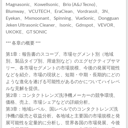
Magnasonic、Kowellsonic、Brio (A&J Tecno)、
Blumway、VCUTECH、EraClean、Vordrassil、3N、
Eyekan、Mxmoonant、Spinning、VueSonic、Dongguan
Jeken Ultrasonic Cleaner、Isonic、Gdnspot、VEVOR、
UKOKE、GT SONIC
*** 各章の概要 ***
第1章：報告書のスコープ、市場セグメント別（地域
別、製品タイプ別、用途別など）のエグゼクティブサマ
リー、各市場セグメントの市場規模、今後の発展可能性
などを紹介。市場の現状と、短期・中期・長期的にどの
ような進化を遂げる可能性があるのかについてハイレベ
ルな見解を提供。
第2章：コンタクトレンズ洗浄機メーカーの競争環境、
価格、売上、市場シェアなどの詳細分析。
第3章：地域レベル、国レベルでのコンタクトレンズ洗
浄機の販売と収益分析。各地域と主要国の市場規模と発
展可能性を定量的に分析し、世界各国の市場発展、今後