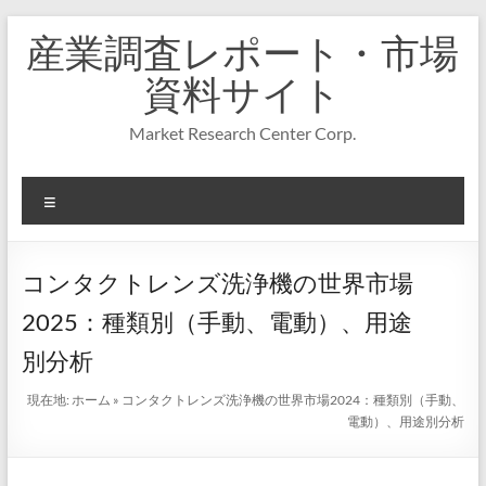
コ
産業調査レポート・市場
ン
テ
資料サイト
ン
ツ
Market Research Center Corp.
へ
ス
キ
メ
ッ
プ
ニ
ュ
ー
コンタクトレンズ洗浄機の世界市場
2025：種類別（手動、電動）、用途
別分析
現在地:
ホーム
»
コンタクトレンズ洗浄機の世界市場2024：種類別（手動、
電動）、用途別分析