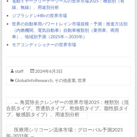
電動イヤークリーナーツールの世界市場2025：種類別（有
線、無線）、用途別分析
ジプラシドンHBrの世界市場
世界の自動車用パワートレイン市場規模・予測：推進方法別
（内燃機関、電気自動車）自動車種類別（乗用車、商用
車）、地域別予測（2025年～2035年）
モアコンディショナーの世界市場
staff
2024年6月3日
GlobalInfoResearch
,
その他産業
,
世界
←
角質除去クレンザーの世界市場2025：種類別（混
合肌タイプ、普通肌タイプ、乾燥肌タイプ、脂性肌タイ
プ、敏感肌タイプ）、用途別分析
医療用シリコーン流体市場：グローバル予測2025
年-2031年
→