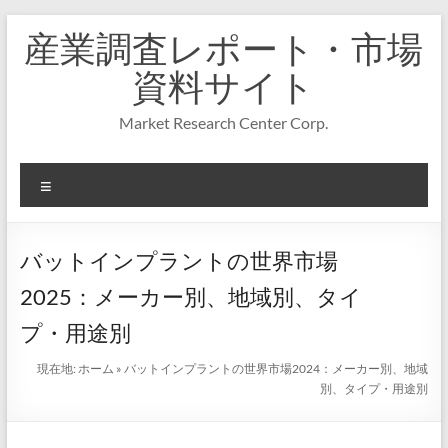
コ
産業調査レポート・市場
ン
テ
資料サイト
ン
ツ
Market Research Center Corp.
へ
ス
キ
メ
ッ
プ
ニ
ュ
ー
バットインプラントの世界市場
2025：メーカー別、地域別、タイ
プ・用途別
現在地:
ホーム
»
バットインプラントの世界市場2024：メーカー別、地域
別、タイプ・用途別