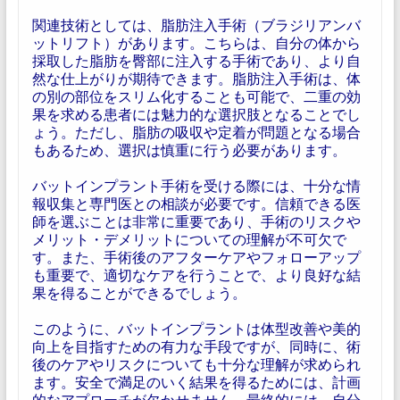
関連技術としては、脂肪注入手術（ブラジリアンバ
ットリフト）があります。こちらは、自分の体から
採取した脂肪を臀部に注入する手術であり、より自
然な仕上がりが期待できます。脂肪注入手術は、体
の別の部位をスリム化することも可能で、二重の効
果を求める患者には魅力的な選択肢となることでし
ょう。ただし、脂肪の吸収や定着が問題となる場合
もあるため、選択は慎重に行う必要があります。
バットインプラント手術を受ける際には、十分な情
報収集と専門医との相談が必要です。信頼できる医
師を選ぶことは非常に重要であり、手術のリスクや
メリット・デメリットについての理解が不可欠で
す。また、手術後のアフターケアやフォローアップ
も重要で、適切なケアを行うことで、より良好な結
果を得ることができるでしょう。
このように、バットインプラントは体型改善や美的
向上を目指すための有力な手段ですが、同時に、術
後のケアやリスクについても十分な理解が求められ
ます。安全で満足のいく結果を得るためには、計画
的なアプローチが欠かせません。最終的には、自分