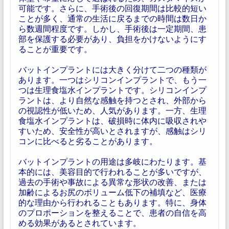
可能です。さらに、手術後の回復期間は比較的短い
ことが多く、通常の生活に戻るまでの時間は数日か
ら数週間程度です。しかし、手術後は一定期間、患
部を保護する必要があり、負担をかけないようにす
ることが重要です。
バットインプラントには大きく分けて二つの種類が
あります。一つはシリコンインプラントで、もう一
つは生理食塩水インプラントです。シリコンインプ
ラントは、より自然な感触を持つとされ、外部から
の視認性が低いため、人気があります。一方、生理
食塩水インプラントは、破損時に体内に吸収されや
すいため、安全性が高いとされますが、感触はシリ
コンに比べると劣ることがあります。
バットインプラントの用途は多岐にわたります。基
本的には、美容目的で行われることが多いですが、
過去の手術や事故による異常な形状の改善、または
加齢によるお尻のボリューム低下の補填など、医療
的な理由から行われることもあります。特に、身体
のプロポーションを整えることで、患者の自信を高
める効果があるとされています。