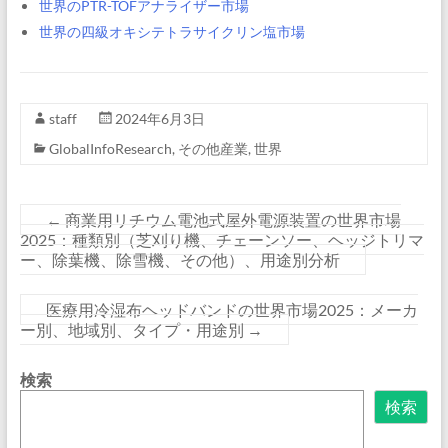
世界のPTR-TOFアナライザー市場
世界の四級オキシテトラサイクリン塩市場
staff
2024年6月3日
GlobalInfoResearch
,
その他産業
,
世界
←
商業用リチウム電池式屋外電源装置の世界市場
2025：種類別（芝刈り機、チェーンソー、ヘッジトリマ
ー、除葉機、除雪機、その他）、用途別分析
医療用冷湿布ヘッドバンドの世界市場2025：メーカ
ー別、地域別、タイプ・用途別
→
検索
検索