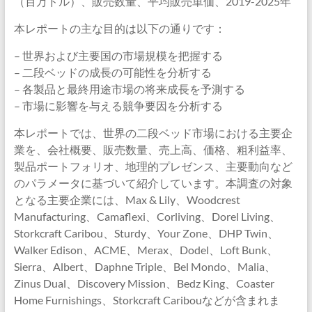
（百万ドル）、販売数量、平均販売単価、2019-2025年
本レポートの主な目的は以下の通りです：
– 世界および主要国の市場規模を把握する
– 二段ベッドの成長の可能性を分析する
– 各製品と最終用途市場の将来成長を予測する
– 市場に影響を与える競争要因を分析する
本レポートでは、世界の二段ベッド市場における主要企
業を、会社概要、販売数量、売上高、価格、粗利益率、
製品ポートフォリオ、地理的プレゼンス、主要動向など
のパラメータに基づいて紹介しています。本調査の対象
となる主要企業には、Max & Lily、Woodcrest
Manufacturing、Camaflexi、Corliving、Dorel Living、
Storkcraft Caribou、Sturdy、Your Zone、DHP Twin、
Walker Edison、ACME、Merax、Dodel、Loft Bunk、
Sierra、Albert、Daphne Triple、Bel Mondo、Malia、
Zinus Dual、Discovery Mission、Bedz King、Coaster
Home Furnishings、Storkcraft Caribouなどが含まれま