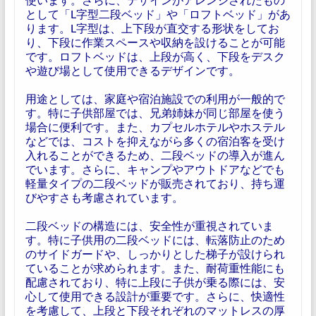
として「L字型二段ベッド」や「ロフトベッド」があ
ります。L字型は、上下段が直交する形状をしてお
り、下段に作業スペースや収納を設けることが可能
です。ロフトベッドは、上段が高く、下段をデスク
や遊び場として使用できるデザインです。
用途としては、家庭や宿泊施設での利用が一般的で
す。特に子供部屋では、兄弟姉妹が同じ部屋を使う
場合に便利です。また、カプセルホテルやホステル
などでは、コストを抑えながら多くの宿泊客を受け
入れることができるため、二段ベッドの導入が進ん
でいます。さらに、キャンプやアウトドアなどでも
軽量タイプの二段ベッドが販売されており、持ち運
びやすさも考慮されています。
二段ベッドの構造には、安全性が重視されていま
す。特に子供用の二段ベッドには、転落防止のため
のサイドガードや、しっかりとした梯子が設けられ
ていることが求められます。また、耐荷重性能にも
配慮されており、特に上段に子供が乗る際には、安
心して使用できる設計が重要です。さらに、快適性
を考慮して、上段と下段それぞれのマットレスの厚