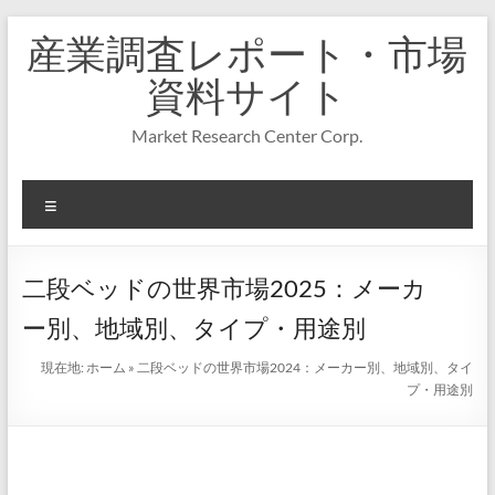
コ
産業調査レポート・市場
ン
テ
資料サイト
ン
ツ
Market Research Center Corp.
へ
ス
キ
メ
ッ
プ
ニ
ュ
ー
二段ベッドの世界市場2025：メーカ
ー別、地域別、タイプ・用途別
現在地:
ホーム
»
二段ベッドの世界市場2024：メーカー別、地域別、タイ
プ・用途別