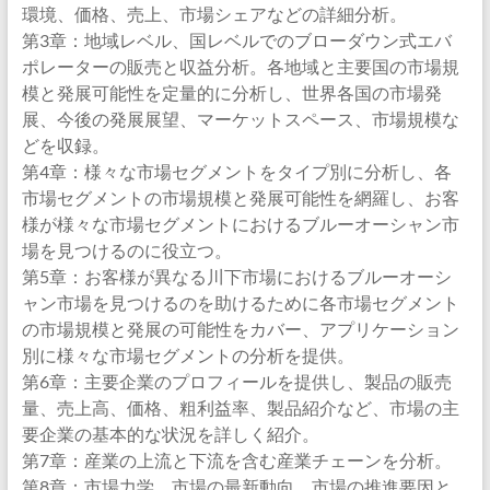
環境、価格、売上、市場シェアなどの詳細分析。
第3章：地域レベル、国レベルでのブローダウン式エバ
ポレーターの販売と収益分析。各地域と主要国の市場規
模と発展可能性を定量的に分析し、世界各国の市場発
展、今後の発展展望、マーケットスペース、市場規模な
どを収録。
第4章：様々な市場セグメントをタイプ別に分析し、各
市場セグメントの市場規模と発展可能性を網羅し、お客
様が様々な市場セグメントにおけるブルーオーシャン市
場を見つけるのに役立つ。
第5章：お客様が異なる川下市場におけるブルーオーシ
ャン市場を見つけるのを助けるために各市場セグメント
の市場規模と発展の可能性をカバー、アプリケーション
別に様々な市場セグメントの分析を提供。
第6章：主要企業のプロフィールを提供し、製品の販売
量、売上高、価格、粗利益率、製品紹介など、市場の主
要企業の基本的な状況を詳しく紹介。
第7章：産業の上流と下流を含む産業チェーンを分析。
第8章：市場力学、市場の最新動向、市場の推進要因と