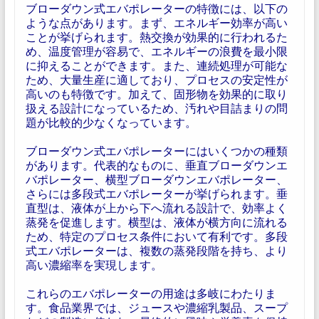
ブローダウン式エバポレーターの特徴には、以下の
ような点があります。まず、エネルギー効率が高い
ことが挙げられます。熱交換が効果的に行われるた
め、温度管理が容易で、エネルギーの浪費を最小限
に抑えることができます。また、連続処理が可能な
ため、大量生産に適しており、プロセスの安定性が
高いのも特徴です。加えて、固形物を効果的に取り
扱える設計になっているため、汚れや目詰まりの問
題が比較的少なくなっています。
ブローダウン式エバポレーターにはいくつかの種類
があります。代表的なものに、垂直ブローダウンエ
バポレーター、横型ブローダウンエバポレーター、
さらには多段式エバポレーターが挙げられます。垂
直型は、液体が上から下へ流れる設計で、効率よく
蒸発を促進します。横型は、液体が横方向に流れる
ため、特定のプロセス条件において有利です。多段
式エバポレーターは、複数の蒸発段階を持ち、より
高い濃縮率を実現します。
これらのエバポレーターの用途は多岐にわたりま
す。食品業界では、ジュースや濃縮乳製品、スープ