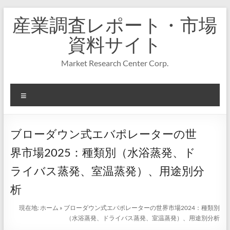
コ
産業調査レポート・市場
ン
テ
資料サイト
ン
ツ
Market Research Center Corp.
へ
ス
キ
メ
ッ
プ
ニ
ュ
ー
ブローダウン式エバポレーターの世
界市場2025：種類別（水浴蒸発、ド
ライバス蒸発、室温蒸発）、用途別分
析
現在地:
ホーム
»
ブローダウン式エバポレーターの世界市場2024：種類別
（水浴蒸発、ドライバス蒸発、室温蒸発）、用途別分析