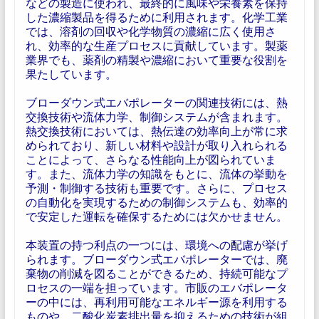
などの製造に使われ、最終的に風味や栄養素を保持
した濃縮製品を得るために利用されます。化学工業
では、溶剤の回収や化学物質の濃縮に広く使用さ
れ、効率的な生産プロセスに貢献しています。製薬
業界でも、薬剤の精製や濃縮において重要な役割を
果たしています。
ブローダウン式エバポレーターの関連技術には、熱
交換技術や流体力学、制御システムが含まれます。
熱交換技術においては、熱伝達の効率向上が常に求
められており、新しい材料や設計が取り入れられる
ことによって、さらなる性能向上が図られていま
す。また、流体力学の知識をもとに、流体の挙動を
予測・制御する技術も重要です。さらに、プロセス
の自動化を実現するための制御システムも、効率的
で安定した運転を確保するためには欠かせません。
本装置の持つ利点の一つには、環境への配慮が挙げ
られます。ブローダウン式エバポレーターでは、廃
棄物の削減を図ることができるため、持続可能なプ
ロセスの一端を担っています。市販のエバポレータ
ーの中には、再利用可能なエネルギー源を利用する
ものや、二酸化炭素排出量を抑えるための技術が組