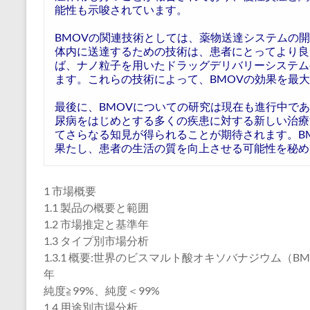
能性も示唆されています。
BMOVの関連技術としては、薬物送達システムの開
体内に送達するための技術は、患者にとってより良
ば、ナノ粒子を用いたドラッグデリバリーシステム
ます。これらの技術によって、BMOVの効果を最
最後に、BMOVについての研究は現在も進行中で
尿病をはじめとする多くの疾患に対する新しい治療
てさらなる知見が得られることが期待されます。B
果たし、患者の生活の質を向上させる可能性を秘め
1 市場概要
1.1 製品の概要と範囲
1.2 市場推定と基準年
1.3 タイプ別市場分析
1.3.1 概要:世界のビスマルト酸オキソバナジウム（BM
年
純度≧99%、純度＜99%
1.4 用途別市場分析