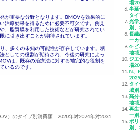
場2
半延
タイ
発が重要な分野となります。BMOVを効果的に
光学
い治療効果を得るために必要不可欠です。例え
別、
や、脂質膜を利用した技術などが研究されてい
長繊
大限に引き出すことが期待されています。
ーカ
4-
あり、多くの未知の可能性が存在しています。糖
地域
法としての役割が期待され、今後の研究によっ
ジエ
MOVは、既存の治療法に対する補完的な役割を
場2
ているのです。
N、
20
タイ
域別
高分
地域
再生
ー別
OV）のタイプ別消費額：2020年対2024年対2031
ポリ
別、