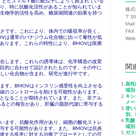
O）とビスマルト酸の配位子によって囲まれている
り、特に抗酸化活性があることが知られていま
株式
の生物学的活性を高め、糖尿病関連の効果を持つ
〒10
Mail
高さです。これにより、体内での吸収率が良く、
FAX
OVは通常のバナジウム化合物に比べて毒性が低
We
あります。これらの特性により、BMOVは医療
存在します。これらの誘導体は、化学構造の改変
関
目的に合わせて設計されたものです。その中に
新しい化合物が含まれ、研究が進行中です。
高性
ます。BMOVはインスリン感受性を向上させる
域別
値のコントロールを助ける可能性があります。
キシ
となることが期待されています。また、非アル
メー
があるとの報告があり、肝臓の脂肪代謝に寄与する
使い
別、
乳酸
ています。抗酸化作用があり、細胞の酸化ストレ
域別
与する可能性があります。また、BMOVは抗炎
ガス
連する疾患に対する治療アプローチとしての可