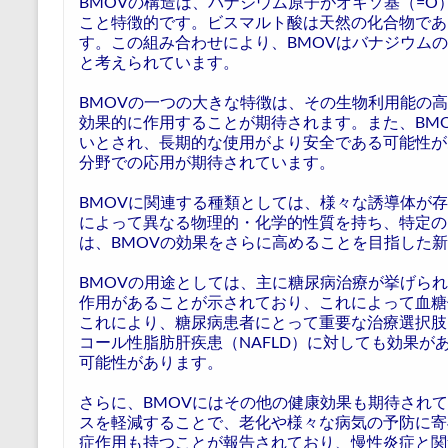
BMOVの構造は、バナジウム原子がオキソ基（=
こと特徴的です。ビスマルト酸は天然の化合物であ
す。この組み合わせにより、BMOVはバナジウム
と考えられています。
BMOVの一つの大きな特徴は、その生物利用能の
効果的に作用することが期待されます。また、BM
いとされ、長期的な使用がより安全である可能性が
分野での応用が期待されています。
BMOVに関連する種類としては、様々な誘導体が
によって異なる物理的・化学的性質を持ち、特定の
は、BMOVの効果をさらに高めることを目指した
BMOVの用途としては、主に糖尿病治療が挙げられ
作用があることが示されており、これによって血糖
これにより、糖尿病患者にとって重要な治療選択肢
コール性脂肪肝疾患（NAFLD）に対しても効果
可能性があります。
さらに、BMOVにはその他の健康効果も期待され
スを軽減することで、老化や様々な病気の予防に寄
症作用も持つことが報告されており、慢性炎症と関