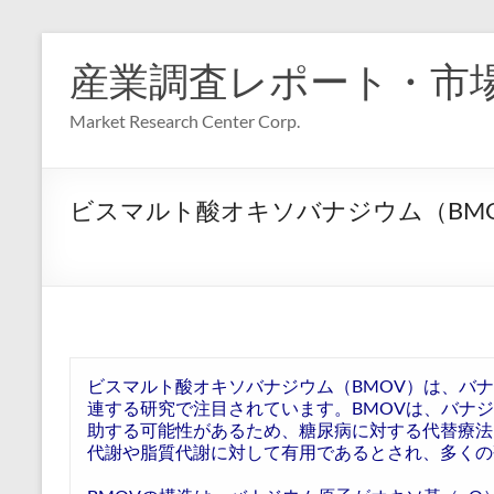
コ
ン
産業調査レポート・市
テ
ン
Market Research Center Corp.
ツ
へ
ス
キ
ビスマルト酸オキソバナジウム（BMO
ッ
プ
ビスマルト酸オキソバナジウム（BMOV）は、バ
連する研究で注目されています。BMOVは、バナ
助する可能性があるため、糖尿病に対する代替療法
代謝や脂質代謝に対して有用であるとされ、多くの