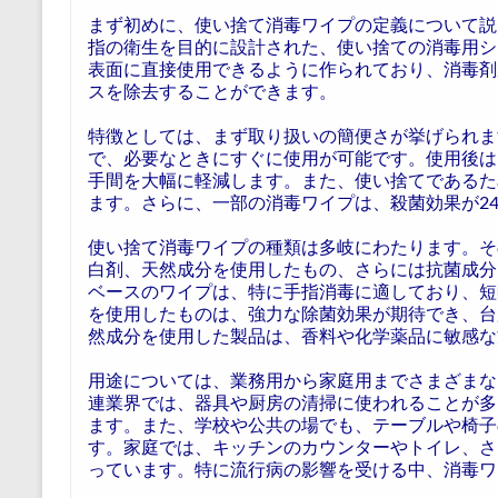
まず初めに、使い捨て消毒ワイプの定義について説
指の衛生を目的に設計された、使い捨ての消毒用シ
表面に直接使用できるように作られており、消毒剤
スを除去することができます。
特徴としては、まず取り扱いの簡便さが挙げられま
で、必要なときにすぐに使用が可能です。使用後は
手間を大幅に軽減します。また、使い捨てであるた
ます。さらに、一部の消毒ワイプは、殺菌効果が2
使い捨て消毒ワイプの種類は多岐にわたります。そ
白剤、天然成分を使用したもの、さらには抗菌成分
ベースのワイプは、特に手指消毒に適しており、短
を使用したものは、強力な除菌効果が期待でき、台
然成分を使用した製品は、香料や化学薬品に敏感な
用途については、業務用から家庭用までさまざまな
連業界では、器具や厨房の清掃に使われることが多
ます。また、学校や公共の場でも、テーブルや椅子
す。家庭では、キッチンのカウンターやトイレ、さ
っています。特に流行病の影響を受ける中、消毒ワ