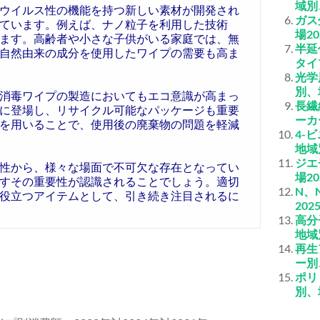
域別
ウイルス性の機能を持つ新しい素材が開発され
ガス
ています。例えば、ナノ粒子を利用した技術
場2
ます。高齢者や小さな子供がいる家庭では、無
半延
自然由来の成分を使用したワイプの需要も高ま
タイ
光学
別、
消毒ワイプの製造においてもエコ意識が高まっ
長繊
に登場し、リサイクル可能なパッケージも重要
ーカ
を用いることで、使用後の廃棄物の問題を軽減
4-
地域
ジエ
性から、様々な場面で不可欠な存在となってい
場2
すその重要性が認識されることでしょう。適切
N、
役立つアイテムとして、引き続き注目されるに
20
高分
地域
再生
ー別
ポリ
別、