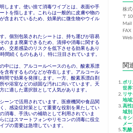
明します。使い捨て消毒ワイプとは、表面や手
株式
ートを指します。これらは一般的に皮膚や物の
〒10
が含まれているため、効果的に微生物やウイル
Mail
FAX
す。個別包装されたシートは、持ち運びが容易
We
そのまま廃棄できるため、清掃や消毒に関する
め、交差感染のリスクを低下させる効果もあり
4時間続くものもあり、特に注目されています。
関
の中には、アルコールベースのもの、酸素系漂
を含有するものなどが存在します。アルコール
時間で効果を発揮します。一方、酸素系漂白剤
ポリ
所や浴室などの頑固な汚れに向いています。天
世界
方に適した選択肢として人気があります。
リサ
地域
シーンで活用されています。医療機関や食品関
高性
く、感染症対策として重要な役割を果たしてい
域別
の消毒、手洗いの補助として利用されていま
キシ
らにはスマートフォンやリモコンの消毒に役立
メー
イプの需要は急増しています。
乳酸