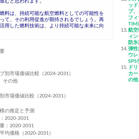
進むと思われます。
ッド
プ、
燃料は、持続可能な航空燃料としての可能性を
フィ
って、その利用促進が期待されるでしょう。再
TI
活用した燃料技術は、より持続可能な未来に向
航空
ィン
防氷
弾性
要
ウレ
SP
ドリ
市場価値比較（2024-2031）
カー
の他
グ、その他
場価値比較（2024-2031）
模の推定と予測
20-2031
020-2031
価格（2020-2031）