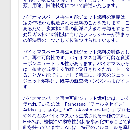
類、用途、関連技術について詳述いたします。
バイオマスベース再生可能ジェット燃料の定義は、
定の作物から製造される燃料のことを指します。こ
あるため、炭素排出量の削減に大きな寄与をするこ
効果ガス排出の削減に向けたプレッシャーが強まっ
の解決策の一つとして位置づけられています。
バイオマスベース再生可能ジェット燃料の特徴とし
に、再生可能性です。バイオマスは再生可能な資源
ーボンニュートラル性があります。バイオマスから
は、植物が成長する過程で吸収されるため、トータ
ることが可能です。そして第三に、従来のジェット
ジェット燃料は、既存の航空機エンジンおよびイン
す。
バイオマスベース再生可能ジェット燃料には、いく
使われているのは「Farnesane（ファルネセイン）」や「HEFA（
Acids）」、さらに「ATJ（Alcohol-to-Jet）
や米などのバイオマスから生成される一種のアルカ
HEFAは、植物油や動物性脂肪を水素化すること
能を持っています。ATJは、特定のアルコールを