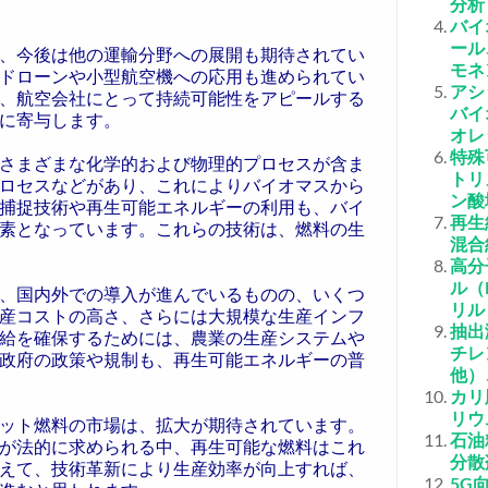
分析
バイ
ール
、今後は他の運輸分野への展開も期待されてい
モネ
ドローンや小型航空機への応用も進められてい
アシ
、航空会社にとって持続可能性をアピールする
バイ
に寄与します。
オレ
特殊
さまざまな化学的および物理的プロセスが含ま
トリ
ロセスなどがあり、これによりバイオマスから
ン酸
捕捉技術や再生可能エネルギーの利用も、バイ
再生
素となっています。これらの技術は、燃料の生
混合
高分
ル（
、国内外での導入が進んでいるものの、いくつ
リル
産コストの高さ、さらには大規模な生産インフ
抽出
給を確保するためには、農業の生産システムや
チレ
政府の政策や規制も、再生可能エネルギーの普
他）
カリ
リウ
ット燃料の市場は、拡大が期待されています。
石油
が法的に求められる中、再生可能な燃料はこれ
分散
えて、技術革新により生産効率が向上すれば、
5G