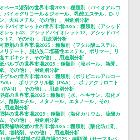
オベース溶剤の世界市場2025：種類別（バイオアルコ
、バイオグリコール＆ジオール、乳酸エステル、D-リ
ン、大豆メチル、その他）、用途別分析
ッドバイオレットの世界市場2025：種類別（アシッド
オレット43、アシッドバイオレット17、アシッドバイ
ット7、その他）、用途別分析
可塑剤の世界市場2025：種類別（フタル酸エステル、
メリテート、脂肪族二塩基性エステル、ポリマー、リ
塩エポキシド、その他）、用途別分析
紙パルプの世界市場2025：種類別（段ボール、新聞、
紙、その他）、用途別分析
子ゲルの世界市場2025：種類別（ポリビニルアルコー
PVA）、ポリアクリル酸（PAA）、ポリアクリロニト
（PAN）、その他）、用途別分析
溶媒の世界市場2025：種類別（水、ヘキサン、塩化メ
ン、酢酸エチル、メタノール、エタノール、その
、用途別分析
肥料の世界市場2025：種類別（塩化カリウム、硫酸カ
ム、その他）、用途別分析
精製補助装置の世界市場2025：種類別（酸化防止剤、
剤、増粘剤、その他）、用途別分析
向け熱伝導材料の世界市場2025：種類別（サーマルパ