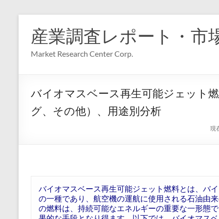
コ
ン
産業調査レポート・市
テ
ン
Market Research Center Corp.
ツ
へ
ス
キ
バイオマスベース再生可能ジェット燃料の世
ッ
プ
グ、その他）、用途別分析
現
バイオマスベース再生可能ジェット燃料とは、バイ
の一種であり、航空機の運航に使用される石油由来
の燃料は、持続可能なエネルギーの重要な一形態で
果的な手段となり得ます。以下では、バイオマスベ