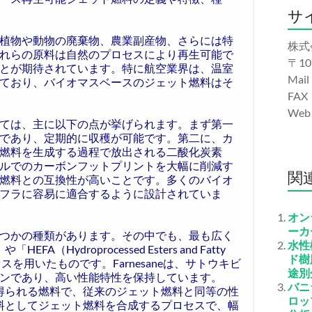
サ
植物や動物の廃棄物、農業副産物、さらには特
株式
れらの原料は自然のプロセスにより再生可能で
〒10
とが期待されています。特に航空業界は、温室
Mail
ており、バイオマスベースのジェット燃料はそ
FAX
We
ては、主に以下の点が挙げられます。まず第一
であり、定期的に収穫が可能です。第二に、カ
燃料を生成する過程で放出される二酸化炭素
ルでのカーボンフットプリントを大幅に削減す
関
燃料との互換性が高いことです。多くのバイオ
フラに容易に適合するように設計されていま
オン
ーカ
つかの種類があります。その中でも、最も広く
水性
Hydroprocessed Esters and Fatty
ド樹
」プロセスを用いたものです。Farnesaneは、サトウキビ
途別
ンであり、高い性能特性を保持しています。
バニ
で得られる燃料で、従来のジェット燃料と同等の性
ロッ
原料としてジェット燃料を合成するプロセスで、幅