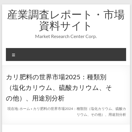
コ
産業調査レポート・市場
ン
テ
資料サイト
ン
ツ
Market Research Center Corp.
へ
ス
キ
メ
ッ
プ
ニ
ュ
ー
カリ肥料の世界市場2025：種類別
（塩化カリウム、硫酸カリウム、そ
の他）、用途別分析
現在地:
ホーム
»
カリ肥料の世界市場2024：種類別（塩化カリウム、硫酸カ
リウム、その他）、用途別分析