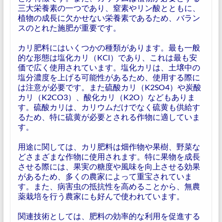
三大栄養素の一つであり、窒素やリン酸とともに、
植物の成長に欠かせない栄養素であるため、バラン
スのとれた施肥が重要です。
カリ肥料にはいくつかの種類があります。最も一般
的な形態は塩化カリ（KCl）であり、これは最も安
価で広く使用されています。塩化カリは、土壌中の
塩分濃度を上げる可能性があるため、使用する際に
は注意が必要です。また硫酸カリ（K2SO4）や炭酸
カリ（K2CO3）、酸化カリ（K2O）などもありま
す。硫酸カリは、カリウムだけでなく硫黄も供給す
るため、特に硫黄が必要とされる作物に適していま
す。
用途に関しては、カリ肥料は畑作物や果樹、野菜な
どさまざまな作物に使用されます。特に果物を成長
させる際には、果実の糖度や風味を向上させる効果
があるため、多くの農家によって重宝されていま
す。また、病害虫の抵抗性を高めることから、無農
薬栽培を行う農家にも好んで使われています。
関連技術としては、肥料の効率的な利用を促進する