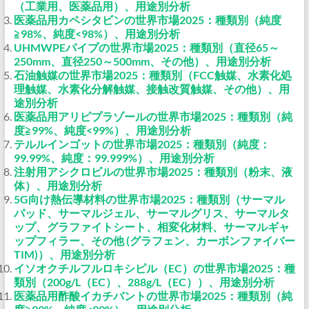
（工業用、医薬品用）、用途別分析
医薬品用カペシタビンの世界市場2025：種類別（純度
≧98%、純度<98%）、用途別分析
UHMWPEパイプの世界市場2025：種類別（直径65～
250mm、直径250～500mm、その他）、用途別分析
石油触媒の世界市場2025：種類別（FCC触媒、水素化処
理触媒、水素化分解触媒、接触改質触媒、その他）、用
途別分析
医薬品用アリピプラゾールの世界市場2025：種類別（純
度≧99%、純度<99%）、用途別分析
テルルインゴットの世界市場2025：種類別（純度：
99.99%、純度：99.999%）、用途別分析
注射用アシクロビルの世界市場2025：種類別（粉末、液
体）、用途別分析
5G向け熱伝導材料の世界市場2025：種類別（サーマル
パッド、サーマルジェル、サーマルグリス、サーマルタ
ップ、グラファイトシート、相変化材料、サーマルギャ
ップフィラー、その他 (グラフェン、カーボンファイバー
TIM)）、用途別分析
イソオクチルフルロキシピル（EC）の世界市場2025：種
類別（200g/L（EC）、288g/L（EC））、用途別分析
医薬品用酢酸イカチバントの世界市場2025：種類別（純