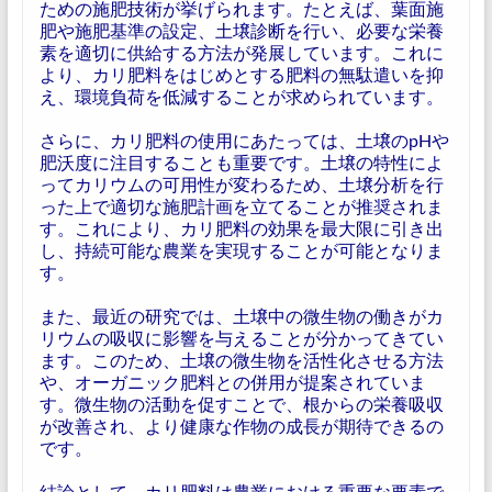
ための施肥技術が挙げられます。たとえば、葉面施
肥や施肥基準の設定、土壌診断を行い、必要な栄養
素を適切に供給する方法が発展しています。これに
より、カリ肥料をはじめとする肥料の無駄遣いを抑
え、環境負荷を低減することが求められています。
さらに、カリ肥料の使用にあたっては、土壌のpHや
肥沃度に注目することも重要です。土壌の特性によ
ってカリウムの可用性が変わるため、土壌分析を行
った上で適切な施肥計画を立てることが推奨されま
す。これにより、カリ肥料の効果を最大限に引き出
し、持続可能な農業を実現することが可能となりま
す。
また、最近の研究では、土壌中の微生物の働きがカ
リウムの吸収に影響を与えることが分かってきてい
ます。このため、土壌の微生物を活性化させる方法
や、オーガニック肥料との併用が提案されていま
す。微生物の活動を促すことで、根からの栄養吸収
が改善され、より健康な作物の成長が期待できるの
です。
結論として、カリ肥料は農業における重要な要素で