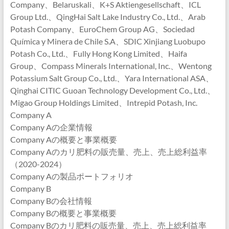
Company、Belaruskali、K+S Aktiengesellschaft、ICL
Group Ltd.、QingHai Salt Lake Industry Co., Ltd.、Arab
Potash Company、EuroChem Group AG、Sociedad
Química y Minera de Chile S.A、SDIC Xinjiang Luobupo
Potash Co., Ltd.、Fully Hong Kong Limited、Haifa
Group、Compass Minerals International, Inc.、Wentong
Potassium Salt Group Co., Ltd.、Yara International ASA、
Qinghai CITIC Guoan Technology Development Co., Ltd.、
Migao Group Holdings Limited、Intrepid Potash, Inc.
Company A
Company Aの企業情報
Company Aの概要と事業概要
Company Aのカリ肥料の販売量、売上、売上総利益率
（2020-2024）
Company Aの製品ポートフォリオ
Company B
Company Bの会社情報
Company Bの概要と事業概要
Company Bのカリ肥料の販売量、売上、売上総利益率