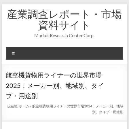
コ
産業調査レポート・市場
ン
テ
資料サイト
ン
ツ
Market Research Center Corp.
へ
ス
キ
メ
ッ
プ
ニ
ュ
ー
航空機貨物用ライナーの世界市場
2025：メーカー別、地域別、タイ
プ・用途別
現在地:
ホーム
»
航空機貨物用ライナーの世界市場2024：メーカー別、地域
別、タイプ・用途別