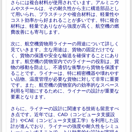
さらには複合材料が使用されています。アルミニウ
ムやスチールは、その耐久性から主に構造部品とし
て用いられ、プラスチックや複合材料は、軽量性や
コスト効率から好まれることが多いです。特に複合
材料は、軽量でありながら強度が高く、航空機の燃
費改善にも寄与します。
次に、航空機貨物用ライナーの用途について詳しく
見ていきます。主な用途は、貨物の固定だけでな
く、貨物の保護や安全な輸送を確保することにあり
ます。航空機の貨物室内でのライナーの役割は、貨
物の移動を防止し、不適切な衝撃から貨物を保護す
ることです。ライナーは、特に精密機器や壊れやす
い品物、温度管理が必要な貨物に対して非常に重要
です。また、航空機の貨物室内の効率的なスペース
利用を可能にするために、ライナーの設計が重要な
要素となります。
さらに、ライナーの設計に関連する技術も留意すべ
き点です。近年では、CAD（コンピュータ支援設
計）やCAE（コンピュータ支援工学）を利用した設
計が進んでおり、ライナーの強度や耐久性をシミュ
レーションすることで、より効率的な設計が実現さ