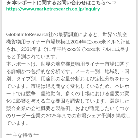
★ 本レポートに関するお問い合わせはこちらへ ⇒
https://www.marketresearch.co.jp/inquiry
GlobalInfoResearch社の最新調査によると、世界の航空
機貨物用ライナー市場規模は2024年にxxxx米ドルと評価
され、2031年までに年平均xxxx%でxxxx米ドルに成長す
ると予測されています。
本レポートは、世界の航空機貨物用ライナー市場に関す
る詳細かつ包括的な分析です。メーカー別、地域別・国
別、タイプ別、用途別の定量分析および定性分析を行っ
ています。市場は絶え間なく変化しているため、本レポ
ートでは競争、需給動向、多くの市場における需要の変
化に影響を与える主な要因を調査しています。選定した
競合企業の会社概要と製品例、および選定したいくつか
のリーダー企業の2025年までの市場シェア予測を掲載し
ています。
*** 主な特徴 ***