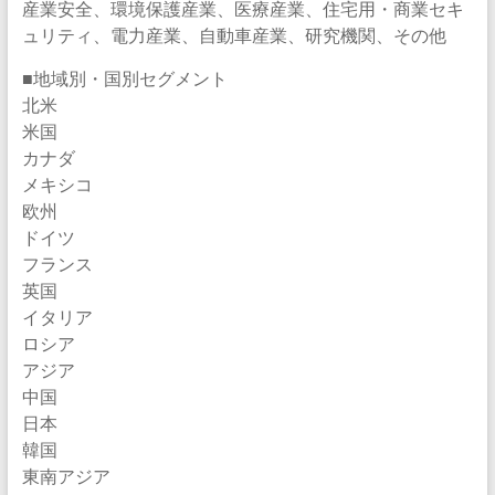
産業安全、環境保護産業、医療産業、住宅用・商業セキ
ュリティ、電力産業、自動車産業、研究機関、その他
■地域別・国別セグメント
北米
米国
カナダ
メキシコ
欧州
ドイツ
フランス
英国
イタリア
ロシア
アジア
中国
日本
韓国
東南アジア