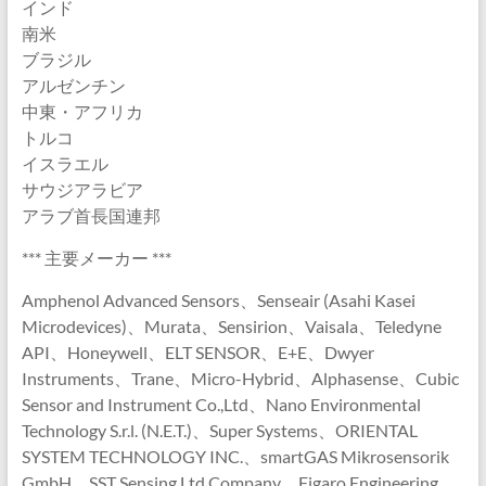
インド
南米
ブラジル
アルゼンチン
中東・アフリカ
トルコ
イスラエル
サウジアラビア
アラブ首長国連邦
*** 主要メーカー ***
Amphenol Advanced Sensors、Senseair (Asahi Kasei
Microdevices)、Murata、Sensirion、Vaisala、Teledyne
API、Honeywell、ELT SENSOR、E+E、Dwyer
Instruments、Trane、Micro-Hybrid、Alphasense、Cubic
Sensor and Instrument Co.,Ltd、Nano Environmental
Technology S.r.l. (N.E.T.)、Super Systems、ORIENTAL
SYSTEM TECHNOLOGY INC.、smartGAS Mikrosensorik
GmbH、SST Sensing Ltd Company、Figaro Engineering