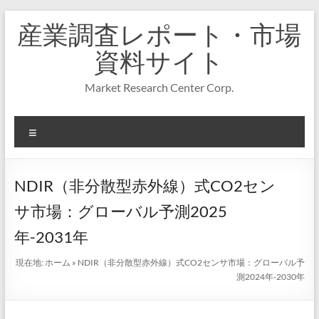
コ
産業調査レポート・市場
ン
テ
資料サイト
ン
ツ
Market Research Center Corp.
へ
ス
キ
メ
ッ
プ
ニ
ュ
ー
NDIR（非分散型赤外線）式CO2セン
サ市場：グローバル予測2025
年-2031年
現在地:
ホーム
»
NDIR（非分散型赤外線）式CO2センサ市場：グローバル予
測2024年-2030年