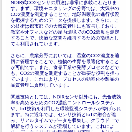
NDIR式CO2センサの用途は非常に多岐にわたりま
す。まず、環境モニタリングの分野では、大気中の
CO2濃度を測定することで、地球温暖化の進行状況
を把握するためのデータを提供します。さらに、こ
の技術は都市部での大気質管理にも寄与しており、
教室やオフィスなどの屋内環境でのCO2濃度を測定
することで、快適な空間を維持するための指標とし
ても利用されています。
さらに、農業分野においては、温室のCO2濃度を適
切に管理することで、植物の生育を最適化すること
が可能です。また、食品工業や発酵プロセスなどで
も、CO2の濃度を測定することが重要な役割を担っ
ています。これにより、プロセスの効率化や製品の
品質管理に貢献しています。
関連技術としては、NDIRセンサ以外にも、光合成効
率を高めるためのCO2濃度コントロールシステム
や、IoT技術を利用した環境監視システムが挙げられ
ます。特に近年では、センサ技術とIoTの融合が進
み、リアルタイムでデータを収集し、クラウド上で
解析を行うシステムが登場しています。これによ
り、データドリブンな環境管理が実現し、よりスマ