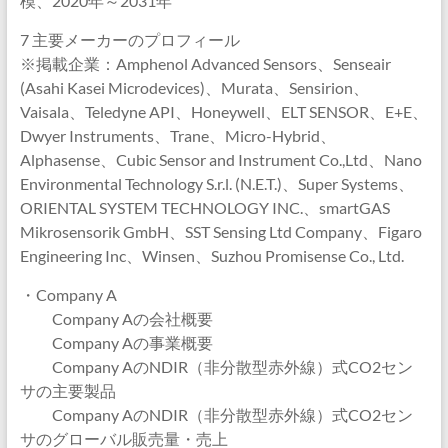
模、2020年～2031年
7 主要メーカーのプロフィール
※掲載企業：Amphenol Advanced Sensors、Senseair
(Asahi Kasei Microdevices)、Murata、Sensirion、
Vaisala、Teledyne API、Honeywell、ELT SENSOR、E+E、
Dwyer Instruments、Trane、Micro-Hybrid、
Alphasense、Cubic Sensor and Instrument Co.,Ltd、Nano
Environmental Technology S.r.l. (N.E.T.)、Super Systems、
ORIENTAL SYSTEM TECHNOLOGY INC.、smartGAS
Mikrosensorik GmbH、SST Sensing Ltd Company、Figaro
Engineering Inc、Winsen、Suzhou Promisense Co., Ltd.
・Company A
Company Aの会社概要
Company Aの事業概要
Company AのNDIR（非分散型赤外線）式CO2セン
サの主要製品
Company AのNDIR（非分散型赤外線）式CO2セン
サのグローバル販売量・売上