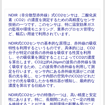
NDIR（非分散型赤外線）式CO2センサは、二酸化炭
素（CO2）の濃度を測定するための高精度なセンサ
技術の一つです。このセンサは、特に温室効果ガス
の監視や環境モニタリング、業界のプロセス管理な
ど、幅広い用途で利用されています。
NDIR式CO2センサの基本的な原理は、赤外線の吸収
特性を利用するというものです。具体的には、CO2
分子が特定の波長の赤外線を吸収する性質を利用
し、その吸収量を測定することによってCO2の濃度
を算出します。CO2は約4.26μmの波長の赤外線を強
く吸収するため、この波長帯の赤外線を利用して測
定を行います。センサ内にある赤外線光源がこの波
長の光を発し、センサ内部の空気中のCO2がどれだ
けその光を吸収したかを検出器が感知し、最終的な
濃度を算出する仕組みです。
NDIR式CO2センサの特徴の一つは、高い精度と安定
性にあります。特に、長期間にわたって一定の性能
を維持することができ、外部環境の影響を受けにく