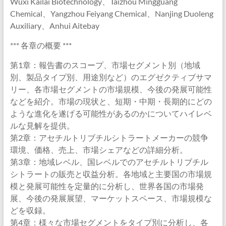
Wuxi Kailai Biotechnology、Taizhou Mingguang
Chemical、Yangzhou Feiyang Chemical、Nanjing Duoleng
Auxiliary、Anhui Aitebay
*** 各章の概要 ***
第1章：報告書のスコープ、市場セグメント別（地域
別、製品タイプ別、用途別など）のエグゼクティブサマ
リー、各市場セグメントの市場規模、今後の発展可能性
などを紹介。市場の現状と、短期・中期・長期的にどの
ような進化を遂げる可能性があるのかについてハイレベ
ルな見解を提供。
第2章：アセチルトリブチルシトラートメーカーの競争
環境、価格、売上、市場シェアなどの詳細分析。
第3章：地域レベル、国レベルでのアセチルトリブチル
シトラートの販売と収益分析。各地域と主要国の市場規
模と発展可能性を定量的に分析し、世界各国の市場発
展、今後の発展展望、マーケットスペース、市場規模な
どを収録。
第4章：様々な市場セグメントをタイプ別に分析し、各