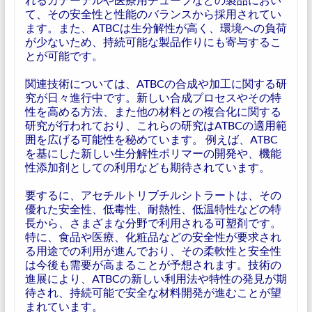
て、その安全性と性能のバランスから採用されてい
ます。また、ATBCは生分解性が高く、環境への負荷
が少ないため、持続可能な製品作りにも寄与するこ
とが可能です。
関連技術については、ATBCの合成や加工に関する研
究が日々進行中です。新しい合成プロセスやその特
性を高める方法、また他の材料との複合化に関する
研究が行われており、これらの研究はATBCの適用範
囲を広げる可能性を秘めています。 例えば、ATBC
を基にした新しい生分解性ポリマーの開発や、機能
性添加剤としての利用なども期待されています。
要するに、アセチルトリブチルシトラートは、その
優れた安全性、低毒性、耐熱性、低温特性などの特
長から、さまざまな分野で利用される可塑剤です。
特に、食品や医療、化粧品などの安全性が要求され
る用途での利用が進んでおり、その柔軟性と安全性
は今後も需要が高まることが予想されます。技術の
進展により、ATBCの新しい利用法や特性の発見が期
待され、持続可能で安全な材料開発が進むことが望
まれています。