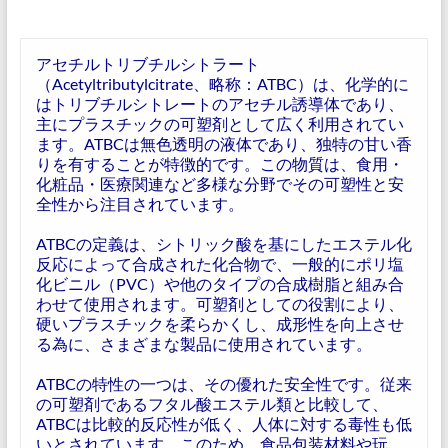
アセチルトリブチルシトラート
（Acetyltributylcitrate、略称：ATBC）は、化学的に
はトリブチルシトレートのアセチル誘導体であり、
主にプラスチックの可塑剤として広く利用されてい
ます。ATBCは無色透明の液体であり、独特の甘い香
りを有することが特徴的です。この物質は、食用・
化粧品・医療関連など多様な分野でその可塑性と安
全性から注目されています。
ATBCの定義は、シトリック酸を基にしたエステル化
反応によって合成された化合物で、一般的にポリ塩
化ビニル（PVC）や他のタイプの合成樹脂と組み合
わせて使用されます。可塑剤としての役割により、
硬いプラスチックを柔らかくし、成形性を向上させ
る為に、さまざまな製品に使用されています。
ATBCの特性の一つは、その優れた安全性です。従来
の可塑剤であるフタル酸エステル類と比較して、
ATBCは比較的反応性が低く、人体に対する毒性も低
いとされています。このため、食品包装材料や玩