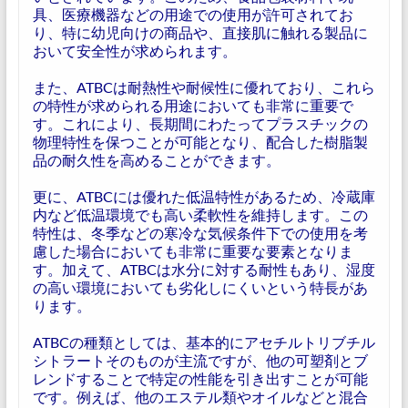
具、医療機器などの用途での使用が許可されてお
り、特に幼児向けの商品や、直接肌に触れる製品に
おいて安全性が求められます。
また、ATBCは耐熱性や耐候性に優れており、これら
の特性が求められる用途においても非常に重要で
す。これにより、長期間にわたってプラスチックの
物理特性を保つことが可能となり、配合した樹脂製
品の耐久性を高めることができます。
更に、ATBCには優れた低温特性があるため、冷蔵庫
内など低温環境でも高い柔軟性を維持します。この
特性は、冬季などの寒冷な気候条件下での使用を考
慮した場合においても非常に重要な要素となりま
す。加えて、ATBCは水分に対する耐性もあり、湿度
の高い環境においても劣化しにくいという特長があ
ります。
ATBCの種類としては、基本的にアセチルトリブチル
シトラートそのものが主流ですが、他の可塑剤とブ
レンドすることで特定の性能を引き出すことが可能
です。例えば、他のエステル類やオイルなどと混合