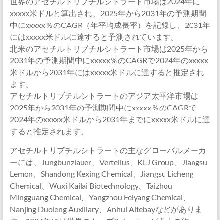
世界のアセチルトリブチルシトラート市場は2024年に
xxxxx米ドルと算出され、2025年から2031年の予測期間
中にxxxxx％のCAGR（年平均成長率）を記録し、2031年
にはxxxxx米ドルに達すると予測されています。
北米のアセチルトリブチルシトラート市場は2025年から
2031年の予測期間中にxxxxx％のCAGRで2024年のxxxxx
米ドルから2031年にはxxxxx米ドルに達すると推定され
ます。
アセチルトリブチルシトラートのアジア太平洋市場は
2025年から2031年の予測期間中にxxxxx％のCAGRで
2024年のxxxxx米ドルから2031年までにxxxxx米ドルに達
すると推定されます。
アセチルトリブチルシトラートの主なグローバルメーカ
ーには、Jungbunzlauer、Vertellus、KLJ Group、Jiangsu
Lemon、Shandong Kexing Chemical、Jiangsu Licheng
Chemical、Wuxi Kailai Biotechnology、Taizhou
Mingguang Chemical、Yangzhou Feiyang Chemical、
Nanjing Duoleng Auxiliary、Anhui Aitebayなどがありま