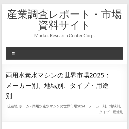
コ
産業調査レポート・市場
ン
テ
資料サイト
ン
ツ
Market Research Center Corp.
へ
ス
キ
メ
ッ
プ
ニ
ュ
ー
両用水素水マシンの世界市場2025：
メーカー別、地域別、タイプ・用途
別
現在地:
ホーム
»
両用水素水マシンの世界市場2024：メーカー別、地域別、
タイプ・用途別