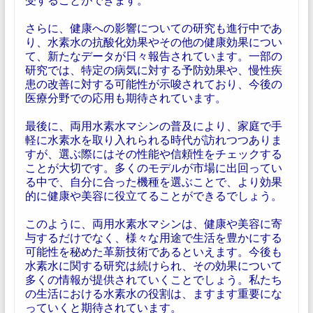
さらに、健康への影響についての研究も進行中であ
り、水素水の抗酸化効果やその他の健康効果につい
て、新たなデータが日々報告されています。一部の
研究では、特定の病気に対する予防効果や、慢性疾
患の改善に対する可能性が示唆されており、今後の
医療分野での応用も期待されています。
最後に、両用水素水マシンの普及により、家庭で手
軽に水素水を取り入れられる時代が訪れつつありま
すが、選ぶ際にはその性能や信頼性をチェックする
ことが大切です。多くのモデルが市場に出回ってい
る中で、自分に合った機種を選ぶことで、より効果
的に健康や美容に役立てることができるでしょう。
このように、両用水素水マシンは、健康や美容に寄
与するだけでなく、様々な用途で生活を豊かにする
可能性を秘めた革新技術であるといえます。今後も
水素水に関する研究は続けられ、その効果について
多くの情報が提供されていくことでしょう。私たち
の生活における水素水の役割は、ますます重要にな
っていくと期待されています。